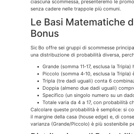
ciascuna scommessa, presenteremo le promozio
senza cadere nelle trappole più comuni.
Le Basi Matematiche di 
Bonus
Sic Bo offre sei gruppi di scommesse principa
una distribuzione di probabilità diversa, per
Grande (somma 11‑17, esclusa la Tripla) h
Piccolo (somma 4‑10, esclusa la Tripla)
Tripla (tre dadi uguali) conta 6 combinazi
Doppia (almeno due dadi uguali) compre
Specifico (un singolo numero su un dado
Totale varia da 4 a 17, con probabilità 
Calcolare queste probabilità è semplice: si co
il margine della casa (house edge) e, di con
varianza (Grande/Piccolo) è più sostenibile pe