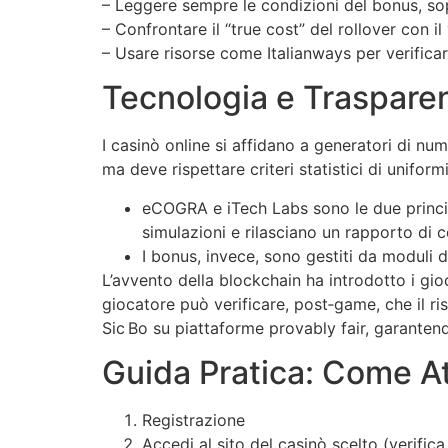
– Leggere sempre le condizioni del bonus, sop
– Confrontare il “true cost” del rollover con 
– Usare risorse come Italianways per verificare 
Tecnologia e Trasparen
I casinò online si affidano a generatori di nu
ma deve rispettare criteri statistici di unifor
eCOGRA e iTech Labs sono le due principa
simulazioni e rilasciano un rapporto di 
I bonus, invece, sono gestiti da moduli d
L’avvento della blockchain ha introdotto i gioch
giocatore può verificare, post‑game, che il r
Sic Bo su piattaforme provably fair, garante
Guida Pratica: Come Att
Registrazione
Accedi al sito del casinò scelto (verific