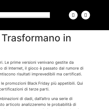
i Trasformano in
ri. Le prime versioni venivano gestite da
to di Internet, il gioco è passato dal rumore di
iscono risultati imprevedibili ma certificati.
le promozioni Black Friday più appetibili. Qui
rtificazioni di terze parti.
inazioni di dadi, dall’altro una serie di
to articolo analizzeremo le probabilità di