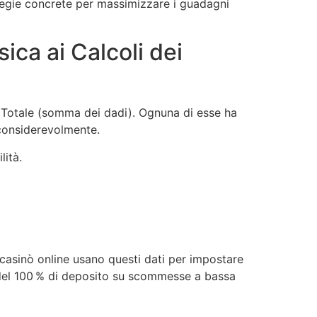
tegie concrete per massimizzare i guadagni
ica ai Calcoli dei
e Totale (somma dei dadi). Ognuna di esse ha
 considerevolmente.
lità.
 casinò online usano questi dati per impostare
 del 100 % di deposito su scommesse a bassa