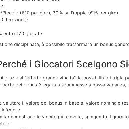
e.
Piccolo (€10 per giro), 30 % su Doppia (€15 per giro).
 iterazioni):
% entro 120 giocate.
ione disciplinata, è possibile trasformare un bonus genero
 Perché i Giocatori Scelgono 
ani grazie al “effetto grande vincita”: la possibilità di tripla 
r parte dei bonus è legata a scommesse a bassa varianza, d
 valutare il valore del bonus in base al valore nominale (es.
inferiore.
citarie mostrano le vincite più elevate, spingendo il giocator
tale: