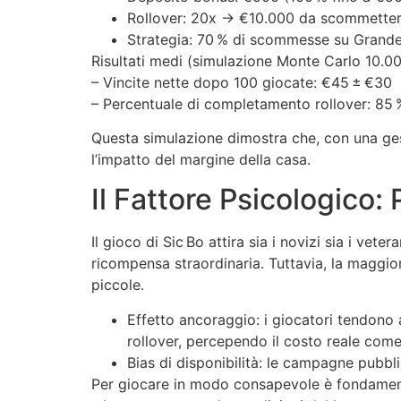
Rollover: 20x → €10.000 da scommetter
Strategia: 70 % di scommesse su Grande/
Risultati medi (simulazione Monte Carlo 10.000
– Vincite nette dopo 100 giocate: €45 ± €30
– Percentuale di completamento rollover: 85 
Questa simulazione dimostra che, con una gest
l’impatto del margine della casa.
Il Fattore Psicologico:
Il gioco di Sic Bo attira sia i novizi sia i veter
ricompensa straordinaria. Tuttavia, la maggio
piccole.
Effetto ancoraggio: i giocatori tendono a
rollover, percependo il costo reale come 
Bias di disponibilità: le campagne pubbli
Per giocare in modo consapevole è fondamen