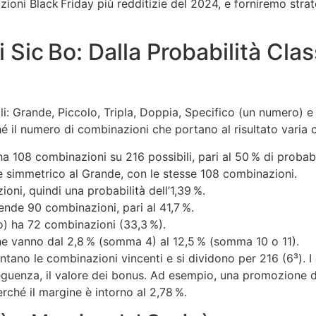
ni Black Friday più redditizie del 2024, e forniremo stra
Sic Bo: Dalla Probabilità Class
li: Grande, Piccolo, Tripla, Doppia, Specifico (un numero) 
ché il numero di combinazioni che portano al risultato varia
a 108 combinazioni su 216 possibili, pari al 50 % di probabi
 è simmetrico al Grande, con le stesse 108 combinazioni.
oni, quindi una probabilità dell’1,39 %.
nde 90 combinazioni, pari al 41,7 %.
) ha 72 combinazioni (33,3 %).
che vanno dal 2,8 % (somma 4) al 12,5 % (somma 10 o 11).
ntano le combinazioni vincenti e si dividono per 216 (6³). I
seguenza, il valore dei bonus. Ad esempio, una promozione
rché il margine è intorno al 2,78 %.