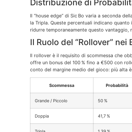
Distribuzione di Probabili
Il “house edge” di Sic Bo varia a seconda del
la Tripla. Queste percentuali indicano quanto 
ridurre temporaneamente questo vantaggio, 
Il Ruolo del “Rollover” nei
Il rollover è il requisito di scommessa che ob
offre un bonus del 100 % fino a €500 con roll
conto del margine medio del gioco: più alta è l
Scommessa
Probabilità
Grande / Piccolo
50 %
Doppia
41,7 %
Tripla
1,39 %