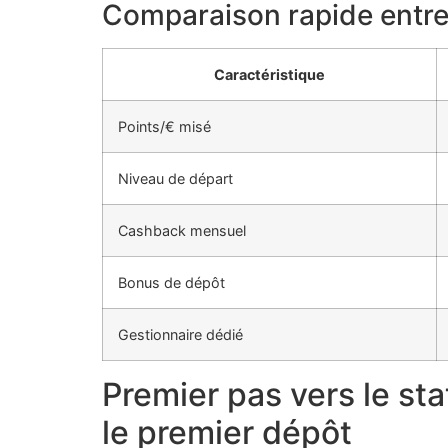
Comparaison rapide entre
Caractéristique
Points/€ misé
Niveau de départ
Cashback mensuel
Bonus de dépôt
Gestionnaire dédié
Premier pas vers le sta
le premier dépôt