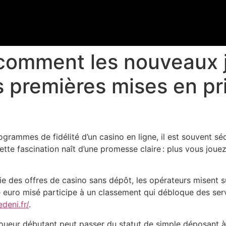
 comment les nouveaux 
 premières mises en pri
ogrammes de fidélité d’un casino en ligne, il est souvent sé
tte fascination naît d’une promesse claire : plus vous jouez,
ie des offres de casino sans dépôt, les opérateurs misent sur
e euro misé participe à un classement qui débloque des ser
deni.fr/
.
ueur débutant peut passer du statut de simple déposant à ce