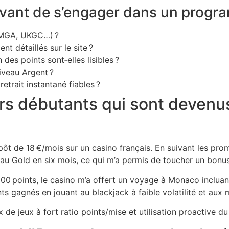
 avant de s’engager dans un prog
 (MGA, UKGC…) ?
nt détaillés sur le site ?
 des points sont‑elles lisibles ?
niveau Argent ?
etrait instantané fiables ?
s débutants qui sont devenus
pôt de 18 €/mois sur un casino français. En suivant les pr
 niveau Gold en six mois, ce qui m’a permis de toucher un bon
00 points, le casino m’a offert un voyage à Monaco incluant 
ts gagnés en jouant au blackjack à faible volatilité et aux
 de jeux à fort ratio points/mise et utilisation proactive du