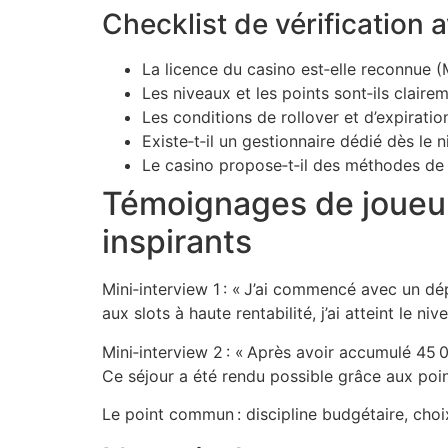
Checklist de vérification
La licence du casino est‑elle reconnue
Les niveaux et les points sont‑ils claireme
Les conditions de rollover et d’expiration
Existe‑t‑il un gestionnaire dédié dès le 
Le casino propose‑t‑il des méthodes de r
Témoignages de joueur
inspirants
Mini‑interview 1 : « J’ai commencé avec un dé
aux slots à haute rentabilité, j’ai atteint le
Mini‑interview 2 : « Après avoir accumulé 45 0
Ce séjour a été rendu possible grâce aux poin
Le point commun : discipline budgétaire, choix