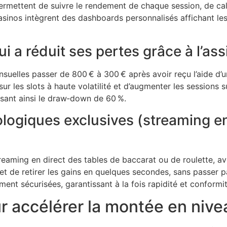
permettent de suivre le rendement de chaque session, de cal
casinos intègrent des dashboards personnalisés affichant le
ui a réduit ses pertes grâce à l’as
suelles passer de 800 € à 300 € après avoir reçu l’aide d’u
r les slots à haute volatilité et d’augmenter les sessions su
uisant ainsi le draw‑down de 60 %.
ologiques exclusives (streaming en
aming en direct des tables de baccarat ou de roulette, avec
et de retirer les gains en quelques secondes, sans passer p
ent sécurisées, garantissant à la fois rapidité et conformi
r accélérer la montée en nive