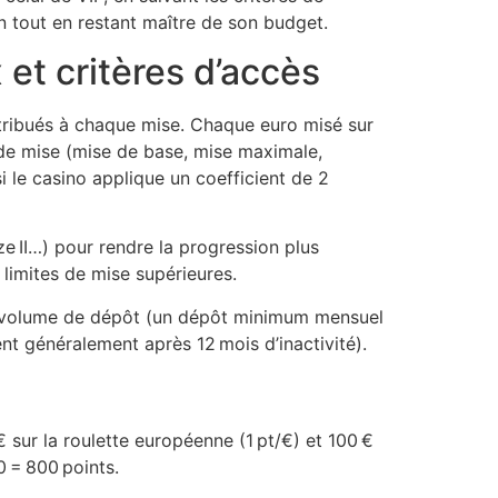
on tout en restant maître de son budget.
 et critères d’accès
tribués à chaque mise. Chaque euro misé sur
pe de mise (mise de base, mise maximale,
 le casino applique un coefficient de 2
e II…) pour rendre la progression plus
limites de mise supérieures.
 le volume de dépôt (un dépôt minimum mensuel
nt généralement après 12 mois d’inactivité).
€ sur la roulette européenne (1 pt/€) et 100 €
50 = 800 points.