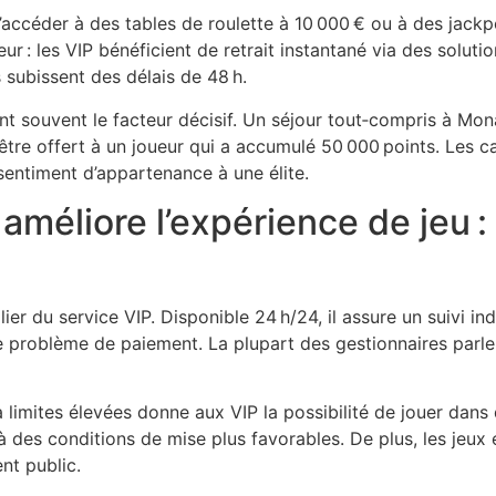
ccéder à des tables de roulette à 10 000 € ou à des jackpot
eur : les VIP bénéficient de retrait instantané via des solut
 subissent des délais de 48 h.
t souvent le facteur décisif. Un séjour tout‑compris à Mona
 être offert à un joueur qui a accumulé 50 000 points. Les 
entiment d’appartenance à une élite.
méliore l’expérience de jeu : 
ier du service VIP. Disponible 24 h/24, il assure un suivi i
 problème de paiement. La plupart des gestionnaires parlent 
 à limites élevées donne aux VIP la possibilité de jouer da
des conditions de mise plus favorables. De plus, les jeux 
nt public.