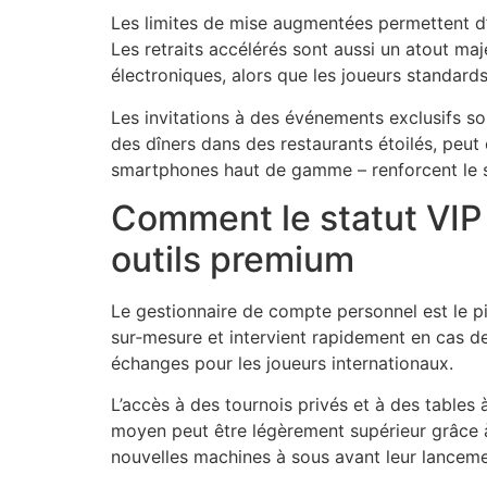
Les limites de mise augmentées permettent d’a
Les retraits accélérés sont aussi un atout maj
électroniques, alors que les joueurs standards
Les invitations à des événements exclusifs son
des dîners dans des restaurants étoilés, peut
smartphones haut de gamme – renforcent le s
Comment le statut VIP a
outils premium
Le gestionnaire de compte personnel est le pil
sur‑mesure et intervient rapidement en cas de
échanges pour les joueurs internationaux.
L’accès à des tournois privés et à des tables
moyen peut être légèrement supérieur grâce à 
nouvelles machines à sous avant leur lanceme