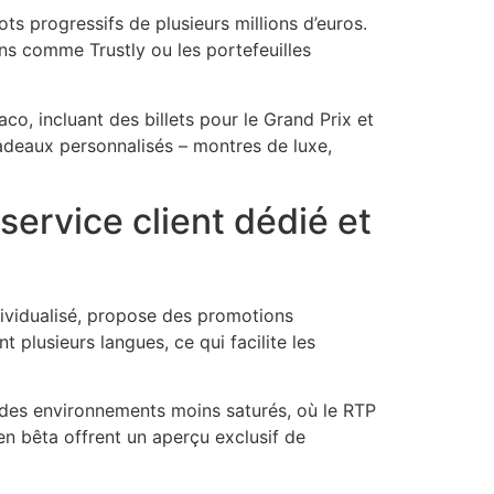
s progressifs de plusieurs millions d’euros.
ions comme Trustly ou les portefeuilles
co, incluant des billets pour le Grand Prix et
cadeaux personnalisés – montres de luxe,
service client dédié et
ndividualisé, propose des promotions
plusieurs langues, ce qui facilite les
ns des environnements moins saturés, où le RTP
en bêta offrent un aperçu exclusif de