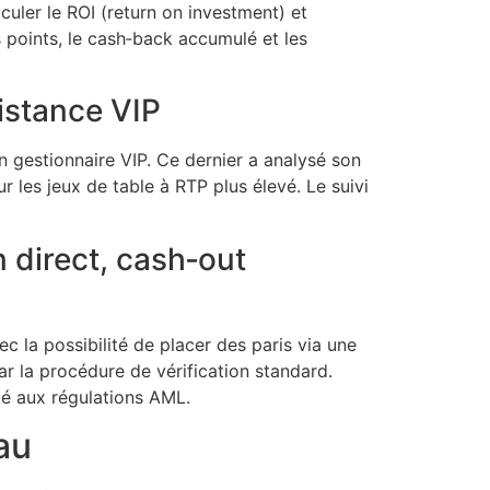
culer le ROI (return on investment) et
s points, le cash‑back accumulé et les
sistance VIP
n gestionnaire VIP. Ce dernier a analysé son
r les jeux de table à RTP plus élevé. Le suivi
 direct, cash‑out
 la possibilité de placer des paris via une
ar la procédure de vérification standard.
té aux régulations AML.
au