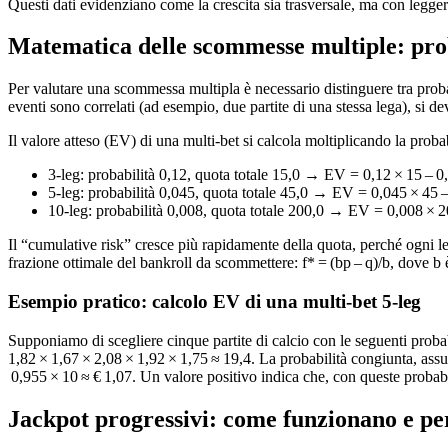
Questi dati evidenziano come la crescita sia trasversale, ma con leggere 
Matematica delle scommesse multiple: proba
Per valutare una scommessa multipla è necessario distinguere tra probab
eventi sono correlati (ad esempio, due partite di una stessa lega), si de
Il valore atteso (EV) di una multi‑bet si calcola moltiplicando la probab
3‑leg: probabilità 0,12, quota totale 15,0 → EV = 0,12 × 15 – 0,
5‑leg: probabilità 0,045, quota totale 45,0 → EV = 0,045 × 45 –
10‑leg: probabilità 0,008, quota totale 200,0 → EV = 0,008 × 2
Il “cumulative risk” cresce più rapidamente della quota, perché ogni leg
frazione ottimale del bankroll da scommettere: f* = (bp – q)/b, dove b è 
Esempio pratico: calcolo EV di una multi‑bet 5‑leg
Supponiamo di scegliere cinque partite di calcio con le seguenti probab
1,82 × 1,67 × 2,08 × 1,92 × 1,75 ≈ 19,4. La probabilità congiunta, as
0,955 × 10 ≈ € 1,07. Un valore positivo indica che, con queste probab
Jackpot progressivi: come funzionano e per