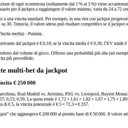
azione di ogni scommessa (solitamente dal 1 % al 3 %) viene accantonata
ssario per il jackpot a raggiungere il valore minimo, varia da 24 a 72 o
to a una vincita standard. Per esempio, in una slot con jackpot progressivo
 1 su 30. Tuttavia, il valore atteso può risultare competitivo se il jackp
Vincita media) – Puntata.
rivante dal jackpot è € 0,10; se la vincita media è € 0,30, l’EV totale è 
ipendono dal volume di gioco. Offrono una probabilità più alta (ad esem
ita più prevedibile.
cite multi‑bet da jackpot
incita € 250 000
 Barcelona, Real Madrid vs. Juventus, PSG vs. Liverpool, Bayern Monac
57; 0,53; 0,59. La quota totale è 1,72 × 1,61 × 1,82 × 1,67 × 1,75 × 1,8
 di € 5, la vincita potenziale è € 5 × 71,3 ≈ € 357.
ot” che aggiungeva € 200 000 al premio base di € 50 000. Il valore atte