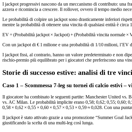
I jackpot progressivi nascono da un meccanismo di contributo: una fr
azzera e ricomincia a crescere. Il rollover, ovvero il tempo medio nece
Le probabilità di colpire un jackpot sono drasticamente inferiori rispet
mentre la probabilità di ottenere una vincita di qualsiasi entità è circa
EV = (Probabilità jackpot × Jackpot) + (Probabilità vincita normale × 
Con un jackpot di € 1 milione e una probabilità di 1/10 milioni, l’EV de
I jackpot fissi, al contrario, hanno un valore predeterminato e non d
rischio‑premio più equilibrato per i giocatori che preferiscono una vinc
Storie di successo estive: analisi di tre vin
Caso 1 – Scommessa 7‑leg su tornei di calcio estivi – v
Il giocatore ha combinato le seguenti partite: Manchester United vs.
vs. AC Milan. Le probabilità implicite erano 0,58; 0,62; 0,55; 0,60; 0,
0,58 × 0,62 × 0,55 × 0,60 × 0,57 × 0,53 × 0,59 ≈ 0,028. Con una puntata
Il jackpot è stato attivato grazie a una promozione “Summer Goal Jackp
giustificando la scelta di una multi‑leg così lunga.