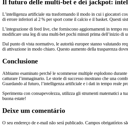
Il futuro delle multi‑bet e dei jackpot: inte
L’intelligenza artificiale sta trasformando il modo in cui i giocatori co
di errore inferiori al 2 % per sport come il calcio e il basket. Questi 
L’integrazione di feed live, che forniscono aggiornamenti in tempo rea
modificare una leg di una multi‑bet pochi minuti prima dell’inizio di 
Dal punto di vista normativo, le autorità europee stanno valutando requi
di attivazione in modo chiaro. Questo aumento della trasparenza dovreb
Conclusione
Abbiamo esaminato perché le scommesse multiple esplodono durante l’est
catturare l’immaginario. Le storie di successo mostrano che una combina
Guardando al futuro, l’intelligenza artificiale e i dati in tempo reale
Sperimenta con consapevolezza, utilizza gli strumenti matematici a tua 
buona estate!
Deixe um comentário
O seu endereço de e-mail não será publicado.
Campos obrigatórios s