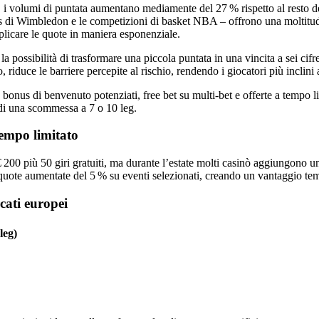
, i volumi di puntata aumentano mediamente del 27 % rispetto al resto del
nnis di Wimbledon e le competizioni di basket NBA – offrono una moltitudi
plicare le quote in maniera esponenziale.
la possibilità di trasformare una piccola puntata in una vincita a sei ci
to, riduce le barriere percepite al rischio, rendendo i giocatori più inc
onus di benvenuto potenziati, free bet su multi‑bet e offerte a tempo li
a di una scommessa a 7 o 10 leg.
tempo limitato
 200 più 50 giri gratuiti, ma durante l’estate molti casinò aggiungono 
 quote aumentate del 5 % su eventi selezionati, creando un vantaggio t
rcati europei
leg)