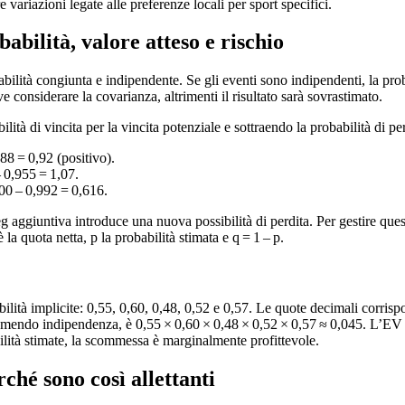
variazioni legate alle preferenze locali per sport specifici.
bilità, valore atteso e rischio
ilità congiunta e indipendente. Se gli eventi sono indipendenti, la prob
ve considerare la covarianza, altrimenti il risultato sarà sovrastimato.
ilità di vincita per la vincita potenziale e sottraendo la probabilità di p
88 = 0,92 (positivo).
 0,955 = 1,07.
00 – 0,992 = 0,616.
 aggiuntiva introduce una nuova possibilità di perdita. Per gestire questo
la quota netta, p la probabilità stimata e q = 1 – p.
ilità implicite: 0,55, 0,60, 0,48, 0,52 e 0,57. Le quote decimali corrisp
sumendo indipendenza, è 0,55 × 0,60 × 0,48 × 0,52 × 0,57 ≈ 0,045. L’EV 
ilità stimate, la scommessa è marginalmente profittevole.
ché sono così allettanti