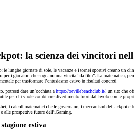
kpot: la scienza dei vincitori ne
 le lunghe giornate di sole, le vacanze e i tornei sportivi creano un cl
o per i giocatori che sognano una vincita “da film”. La matematica, però,
entale per trasformare l’entusiasmo estivo in risultati concreti.
co, potresti dare un’occhiata a
https://trevillebeachclub.it/
, un sito che o
 utile per chi vuole combinare divertimento fuori dal tavolo con le prop
et, i calcoli matematici che le governano, i meccanismi dei jackpot e le 
 e alle prospettive future dell’iGaming.
stagione estiva