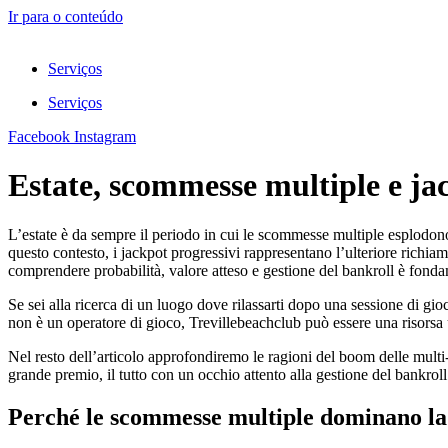
Ir para o conteúdo
Serviços
Serviços
Facebook
Instagram
Estate, scommesse multiple e jac
L’estate è da sempre il periodo in cui le scommesse multiple esplodono:
questo contesto, i jackpot progressivi rappresentano l’ulteriore richiam
comprendere probabilità, valore atteso e gestione del bankroll è fondam
Se sei alla ricerca di un luogo dove rilassarti dopo una sessione di gio
non è un operatore di gioco, Trevillebeachclub può essere una risorsa
Nel resto dell’articolo approfondiremo le ragioni del boom delle multi‑b
grande premio, il tutto con un occhio attento alla gestione del bankroll
Perché le scommesse multiple dominano la 