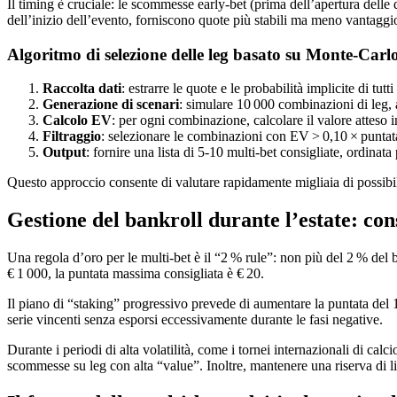
Il timing è cruciale: le scommesse early‑bet (prima dell’apertura dell
dell’inizio dell’evento, forniscono quote più stabili ma meno vantaggios
Algoritmo di selezione delle leg basato su Monte‑Carl
Raccolta dati
: estrarre le quote e le probabilità implicite di tutt
Generazione di scenari
: simulare 10 000 combinazioni di leg, a
Calcolo EV
: per ogni combinazione, calcolare il valore atteso 
Filtraggio
: selezionare le combinazioni con EV > 0,10 × puntata
Output
: fornire una lista di 5‑10 multi‑bet consigliate, ordinat
Questo approccio consente di valutare rapidamente migliaia di possib
Gestione del bankroll durante l’estate: cons
Una regola d’oro per le multi‑bet è il “2 % rule”: non più del 2 % del
€ 1 000, la puntata massima consigliata è € 20.
Il piano di “staking” progressivo prevede di aumentare la puntata del 
serie vincenti senza esporsi eccessivamente durante le fasi negative.
Durante i periodi di alta volatilità, come i tornei internazionali di ca
scommesse su leg con alta “value”. Inoltre, mantenere una riserva di li