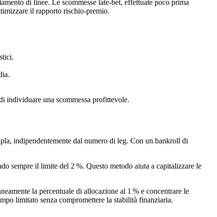
biamento di linee. Le scommesse late‑bet, effettuate poco prima
ttimizzare il rapporto rischio‑premio.
tici.
dia.
di individuare una scommessa profittevole.
tipla, indipendentemente dal numero di leg. Con un bankroll di
do sempre il limite del 2 %. Questo metodo aiuta a capitalizzare le
oraneamente la percentuale di allocazione al 1 % e concentrare le
empo limitato senza compromettere la stabilità finanziaria.