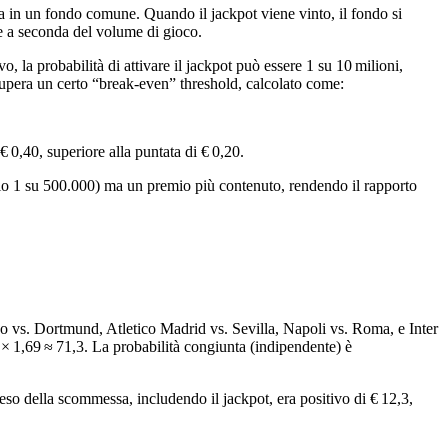
 in un fondo comune. Quando il jackpot viene vinto, il fondo si
re a seconda del volume di gioco.
, la probabilità di attivare il jackpot può essere 1 su 10 milioni,
ot supera un certo “break‑even” threshold, calcolato come:
€ 0,40, superiore alla puntata di € 0,20.
pio 1 su 500.000) ma un premio più contenuto, rendendo il rapporto
o vs. Dortmund, Atletico Madrid vs. Sevilla, Napoli vs. Roma, e Inter
9 × 1,69 ≈ 71,3. La probabilità congiunta (indipendente) è
so della scommessa, includendo il jackpot, era positivo di € 12,3,