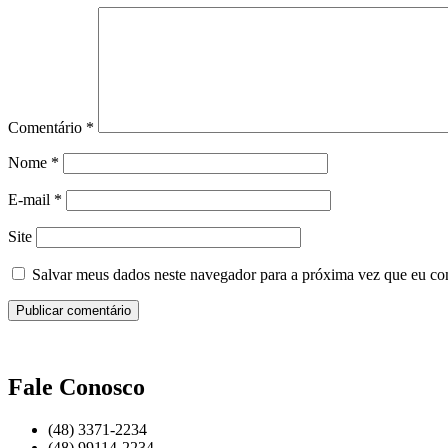
Comentário
*
Nome
*
E-mail
*
Site
Salvar meus dados neste navegador para a próxima vez que eu co
Fale Conosco
(48) 3371-2234
(48) 99114-2234