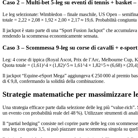
Caso 2 – Multi‑bet 5‑leg su eventi di tennis + basket 
Le leg selezionate: Wimbledon – finale maschile, US Open – semifinal
totale = 2,22 × 2,08 × 1,92 × 2,00 × 2,17 ≈ 19,6. Probabilità congiunt
Il jackpot è stato parte di una “Sport Fusion Jackpot” che accumulava 
rendendo la scommessa economicamente sensata.
Caso 3 – Scommessa 9‑leg su corse di cavalli + e‑spor
Leg: 4 corse di ippica (Royal Ascot, Prix de l’Arc, Melbourne Cup, K
Quota totale = (1,61)^4 × (1,82)^5 ≈ 1,61^4 × 1,82^5 ≈ (6,68) × (20,4
Il jackpot “Equine‑eSport Mega” aggiungeva € 250 000 al premio base 
di € 9,8, confermando la solidità della combinazione.
Strategie matematiche per massimizzare le 
Una strategia efficace parte dalla selezione delle leg più “value‑rich”. 
un evento con probabilità reale del 48 %). Utilizzare strumenti di analis
Il “partial hedging” consiste nel coprire parte delle leg con scommesse
una leg con quota 3,5, si può piazzare una scommessa singola su quella 