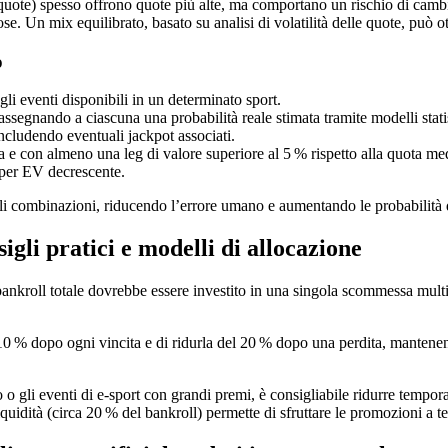
e quote) spesso offrono quote più alte, ma comportano un rischio di cam
e. Un mix equilibrato, basato su analisi di volatilità delle quote, può o
o
i gli eventi disponibili in un determinato sport.
ssegnando a ciascuna una probabilità reale stimata tramite modelli statis
includendo eventuali jackpot associati.
 e con almeno una leg di valore superiore al 5 % rispetto alla quota me
a per EV decrescente.
ili combinazioni, riducendo l’errore umano e aumentando le probabilità 
igli pratici e modelli di allocazione
 bankroll totale dovrebbe essere investito in una singola scommessa mul
10 % dopo ogni vincita e di ridurla del 20 % dopo una perdita, mantenen
lcio o gli eventi di e‑sport con grandi premi, è consigliabile ridurre temp
quidità (circa 20 % del bankroll) permette di sfruttare le promozioni a t