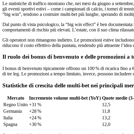
Le statistiche di traffico mostrano che, nei mesi da giugno a settembre
gli eventi sportivi estivi – come i campionati di calcio, i tornei di te
“big win”, tendono a costruire multi‑bet più lunghe, sperando di molti
Dal punto di vista psicologico, la “big win effect” è ben documentata: 
comportamenti di rischio più elevati. L’estate, con il suo clima rilassa
Gli operatori non rimangono indietro. Le promozioni estive includono b
riducono il costo effettivo della puntata, rendendo più attraente l’ide
Il ruolo dei bonus di benvenuto e delle promozioni a 
I bonus di benvenuto tipicamente offrono un 100 % di ricarica fino a €
di tre leg. Le promozioni a tempo limitato, invece, possono includere
Statistiche di crescita delle multi‑bet nei principali me
Mercato
Incremento volume multi‑bet (YoY)
Quote medie (3‑
Regno Unito
+31 %
12,5
Germania
+28 %
11,8
Italia
+24 %
13,2
Spagna
+30 %
12,0