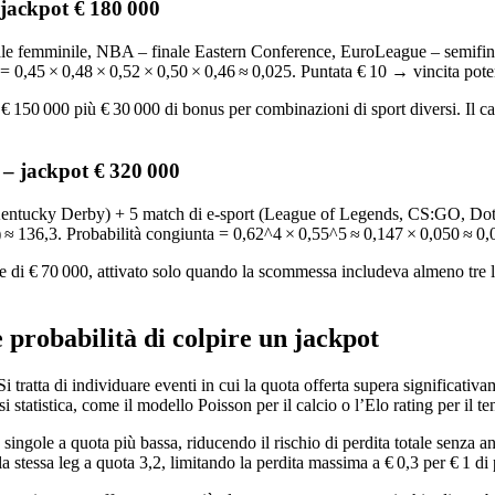
– jackpot € 180 000
e femminile, NBA – finale Eastern Conference, EuroLeague – semifinale
a = 0,45 × 0,48 × 0,52 × 0,50 × 0,46 ≈ 0,025. Puntata € 10 → vincita pote
€ 150 000 più € 30 000 di bonus per combinazioni di sport diversi. Il cal
t – jackpot € 320 000
entucky Derby) + 5 match di e‑sport (League of Legends, CS:GO, Dota 2
) ≈ 136,3. Probabilità congiunta = 0,62^4 × 0,55^5 ≈ 0,147 × 0,050 ≈ 0,
di € 70 000, attivato solo quando la scommessa includeva almeno tre le
probabilità di colpire un jackpot
Si tratta di individuare eventi in cui la quota offerta supera significati
i statistica, come il modello Poisson per il calcio o l’Elo rating per il t
 singole a quota più bassa, riducendo il rischio di perdita totale senza a
stessa leg a quota 3,2, limitando la perdita massima a € 0,3 per € 1 di p