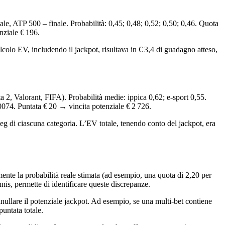
, ATP 500 – finale. Probabilità: 0,45; 0,48; 0,52; 0,50; 0,46. Quota
nziale € 196.
colo EV, includendo il jackpot, risultava in € 3,4 di guadagno atteso,
, Valorant, FIFA). Probabilità medie: ippica 0,62; e‑sport 0,55.
0074. Puntata € 20 → vincita potenziale € 2 726.
g di ciascuna categoria. L’EV totale, tenendo conto del jackpot, era
vamente la probabilità reale stimata (ad esempio, una quota di 2,20 per
ennis, permette di identificare queste discrepanze.
nnullare il potenziale jackpot. Ad esempio, se una multi‑bet contiene
untata totale.