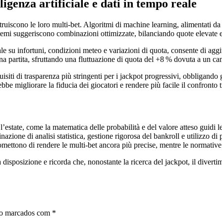
lligenza artificiale e dati in tempo reale
struiscono le loro multi‑bet. Algoritmi di machine learning, alimentati da 
sistemi suggeriscono combinazioni ottimizzate, bilanciando quote elevate e 
le su infortuni, condizioni meteo e variazioni di quota, consente di ag
una partita, sfruttando una fluttuazione di quota del +8 % dovuta a un 
siti di trasparenza più stringenti per i jackpot progressivi, obbligando gl
be migliorare la fiducia dei giocatori e rendere più facile il confronto
ate, come la matematica delle probabilità e del valore atteso guidi le 
zione di analisi statistica, gestione rigorosa del bankroll e utilizzo di 
 promettono di rendere le multi‑bet ancora più precise, mentre le normati
disposizione e ricorda che, nonostante la ricerca del jackpot, il divert
ão marcados com
*