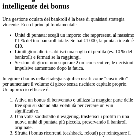
intelligente dei bonus
Una gestione oculata del bankroll è la base di qualsiasi strategia
vincente. Ecco i principi fondamentali:
Unità di puntata: scegli un importo che rappresenti al massimo
l’1 % del tuo bankroll totale. Se hai €1 000, la puntata ideale è
€10.
Limiti giornalieri: stabilisci una soglia di perdita (es. 10 % del
bankroll) e fermati se la raggiungi.
Sessioni di gioco: non superare 2 ore consecutive; le decisioni
impulsive aumentano dopo la fatica.
Integrare i bonus nella strategia significa usarli come “cuscinetto”
per aumentare il volume di gioco senza rischiare capitale proprio.
Un approccio efficace è:
Attiva un bonus di benvenuto e utilizza la maggior parte delle
free spin su slot ad alta volatilità per cercare un win
significativo.
Una volta soddisfatto il wagering, trasferisci i profitti in una
nuova unità di puntata più piccola, preservando il bankroll
originale.
Sfrutta i bonus ricorrenti (cashback, reload) per reintegrare il