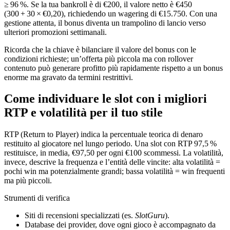
≥ 96 %. Se la tua bankroll è di €200, il valore netto è €450
(300 + 30 × €0,20), richiedendo un wagering di €15.750. Con una
gestione attenta, il bonus diventa un trampolino di lancio verso
ulteriori promozioni settimanali.
Ricorda che la chiave è bilanciare il valore del bonus con le
condizioni richieste; un’offerta più piccola ma con rollover
contenuto può generare profitto più rapidamente rispetto a un bonus
enorme ma gravato da termini restrittivi.
Come individuare le slot con i migliori
RTP e volatilità per il tuo stile
RTP (Return to Player) indica la percentuale teorica di denaro
restituito al giocatore nel lungo periodo. Una slot con RTP 97,5 %
restituisce, in media, €97,50 per ogni €100 scommessi. La volatilità,
invece, descrive la frequenza e l’entità delle vincite: alta volatilità =
pochi win ma potenzialmente grandi; bassa volatilità = win frequenti
ma più piccoli.
Strumenti di verifica
Siti di recensioni specializzati (es.
SlotGuru
).
Database dei provider, dove ogni gioco è accompagnato da