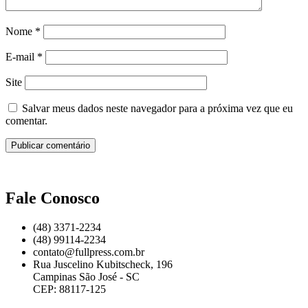
Nome
*
E-mail
*
Site
Salvar meus dados neste navegador para a próxima vez que eu
comentar.
Fale Conosco
(48) 3371-2234
(48) 99114-2234
contato@fullpress.com.br
Rua Juscelino Kubitscheck, 196
Campinas São José - SC
CEP: 88117-125