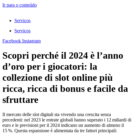
Ir para o conteúdo
Serviços
Serviços
Facebook
Instagram
Scopri perché il 2024 è l’anno
d’oro per i giocatori: la
collezione di slot online più
ricca, ricca di bonus e facile da
sfruttare
Il mercato delle slot digitali sta vivendo una crescita senza
precedenti: nel 2023 le entrate globali hanno superato i 12 miliardi di
euro e le previsioni per il 2024 indicano un aumento di almeno il
15 %. Questa espansione è alimentata da tre fattori principali: