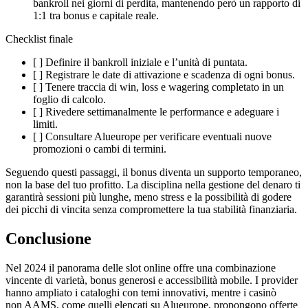
bankroll nei giorni di perdita, mantenendo però un rapporto di
1:1 tra bonus e capitale reale.
Checklist finale
[ ] Definire il bankroll iniziale e l’unità di puntata.
[ ] Registrare le date di attivazione e scadenza di ogni bonus.
[ ] Tenere traccia di win, loss e wagering completato in un
foglio di calcolo.
[ ] Rivedere settimanalmente le performance e adeguare i
limiti.
[ ] Consultare Alueurope per verificare eventuali nuove
promozioni o cambi di termini.
Seguendo questi passaggi, il bonus diventa un supporto temporaneo,
non la base del tuo profitto. La disciplina nella gestione del denaro ti
garantirà sessioni più lunghe, meno stress e la possibilità di godere
dei picchi di vincita senza compromettere la tua stabilità finanziaria.
Conclusione
Nel 2024 il panorama delle slot online offre una combinazione
vincente di varietà, bonus generosi e accessibilità mobile. I provider
hanno ampliato i cataloghi con temi innovativi, mentre i casinò
non AAMS, come quelli elencati su Alueurope, propongono offerte