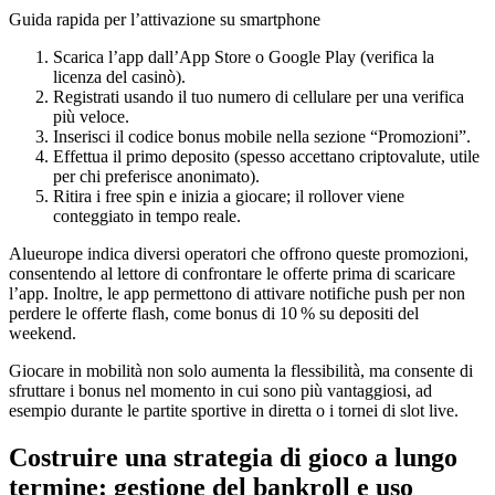
Guida rapida per l’attivazione su smartphone
Scarica l’app dall’App Store o Google Play (verifica la
licenza del casinò).
Registrati usando il tuo numero di cellulare per una verifica
più veloce.
Inserisci il codice bonus mobile nella sezione “Promozioni”.
Effettua il primo deposito (spesso accettano criptovalute, utile
per chi preferisce anonimato).
Ritira i free spin e inizia a giocare; il rollover viene
conteggiato in tempo reale.
Alueurope indica diversi operatori che offrono queste promozioni,
consentendo al lettore di confrontare le offerte prima di scaricare
l’app. Inoltre, le app permettono di attivare notifiche push per non
perdere le offerte flash, come bonus di 10 % su depositi del
weekend.
Giocare in mobilità non solo aumenta la flessibilità, ma consente di
sfruttare i bonus nel momento in cui sono più vantaggiosi, ad
esempio durante le partite sportive in diretta o i tornei di slot live.
Costruire una strategia di gioco a lungo
termine: gestione del bankroll e uso