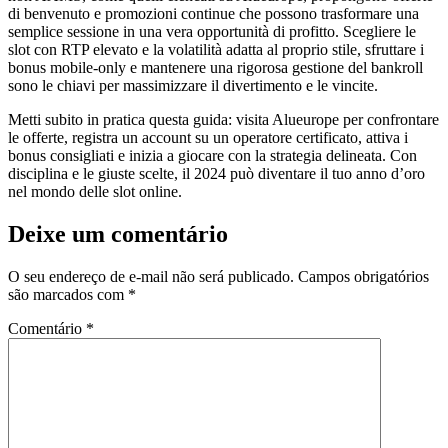
di benvenuto e promozioni continue che possono trasformare una
semplice sessione in una vera opportunità di profitto. Scegliere le
slot con RTP elevato e la volatilità adatta al proprio stile, sfruttare i
bonus mobile‑only e mantenere una rigorosa gestione del bankroll
sono le chiavi per massimizzare il divertimento e le vincite.
Metti subito in pratica questa guida: visita Alueurope per confrontare
le offerte, registra un account su un operatore certificato, attiva i
bonus consigliati e inizia a giocare con la strategia delineata. Con
disciplina e le giuste scelte, il 2024 può diventare il tuo anno d’oro
nel mondo delle slot online.
Deixe um comentário
O seu endereço de e-mail não será publicado.
Campos obrigatórios
são marcados com
*
Comentário
*