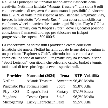
Nel 2024 i principali sviluppatori hanno alzato l’asticella della
creatività. NetEnt ha lanciato
“Atlantis Treasure”
, una slot a 6 rulli
con meccaniche di respawn che aumentano le possibilità di vincere
fino al 20 % di volte in più rispetto ai titoli standard. Pragmatic Play,
invece, ha introdotto
“Formula Rush”
, una corsa automobilistica
con bonus wheel dinamico che si attiva ogni 50 spin. Play’n GO ha
puntato sul fantasy con
“Dragon’s Pact”
, dove i giocatori possono
collezionare frammenti di drago per sbloccare un jackpot
progressivo che supera i 500 000 €.
La concorrenza ha spinto tutti i provider a creare collezioni
tematiche più ampie. NetEnt ha raggruppato le sue slot avventura in
un pacchetto “Explorer’s Club”, offrendo bonus comuni a chi
completa una serie di missioni. Pragmatic Play ha lanciato la serie
“Sport Legends”, con giochi che celebrano calcio, basket e tennis,
tutti dotati di free spins legati a eventi sportivi reali.
Provider
Nuova slot (2024)
Tema
RTP
Volatilità
NetEnt
Atlantis Treasure
Avventura
96,4%
Media
Pragmatic Play
Formula Rush
Sport
95,8%
Alta
Play’n GO
Dragon’s Pact
Fantasy
97,1%
Bassa
Yggdrasil
Cosmic Quest
Sci‑fi
96,2%
Media
Microgaming
Lucky Leprechaun
Festa
95,5%
Alta