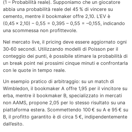
(1 – Probabilità reale). Supponiamo che un giocatore
abbia una probabilità reale del 45 % di vincere su
cemento, mentre il bookmaker offre 2,10. L’EV è
(0,45 × 2,10) – 0,55 = 0,395 – 0,55 = –0,155, indicando
una scommessa non profittevole.
Nel mercato live, il pricing deve essere aggiornato ogni
30‑60 secondi. Utilizzando modelli di Poisson per il
conteggio dei punti, è possibile stimare la probabilità di
un break point nei prossimi cinque minuti e confrontarla
con le quote in tempo reale.
Un esempio pratico di arbitraggio: su un match di
Wimbledon, il bookmaker A offre 1,95 per il vincitore su
erba, mentre il bookmaker B, specializzato in mercati
non AAMS, propone 2,05 per lo stesso risultato su una
piattaforma estera. Scommettendo 100 € su A e 95 € su
B, il profitto garantito è di circa 5 €, indipendentemente
dall’esito.