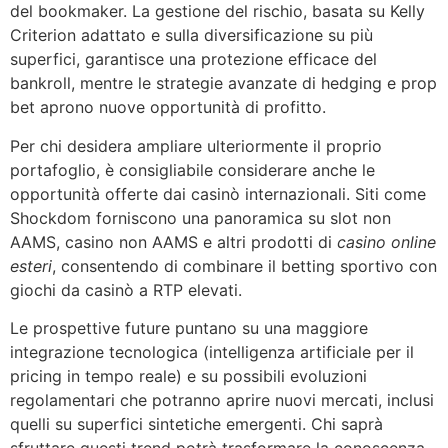
del bookmaker. La gestione del rischio, basata su Kelly
Criterion adattato e sulla diversificazione su più
superfici, garantisce una protezione efficace del
bankroll, mentre le strategie avanzate di hedging e prop
bet aprono nuove opportunità di profitto.
Per chi desidera ampliare ulteriormente il proprio
portafoglio, è consigliabile considerare anche le
opportunità offerte dai casinò internazionali. Siti come
Shockdom forniscono una panoramica su slot non
AAMS, casino non AAMS e altri prodotti di
casino online
esteri
, consentendo di combinare il betting sportivo con
giochi da casinò a RTP elevati.
Le prospettive future puntano su una maggiore
integrazione tecnologica (intelligenza artificiale per il
pricing in tempo reale) e su possibili evoluzioni
regolamentari che potranno aprire nuovi mercati, inclusi
quelli su superfici sintetiche emergenti. Chi saprà
sfruttare questi trend potrà trasformare la conoscenza