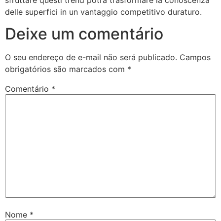
delle superfici in un vantaggio competitivo duraturo.
Deixe um comentário
O seu endereço de e-mail não será publicado.
Campos
obrigatórios são marcados com
*
Comentário
*
Nome
*