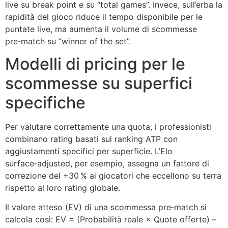
live su break point e su “total games”. Invece, sull’erba la
rapidità del gioco riduce il tempo disponibile per le
puntate live, ma aumenta il volume di scommesse
pre‑match su “winner of the set”.
Modelli di pricing per le
scommesse su superfici
specifiche
Per valutare correttamente una quota, i professionisti
combinano rating basati sul ranking ATP con
aggiustamenti specifici per superficie. L’Elo
surface‑adjusted, per esempio, assegna un fattore di
correzione del +30 % ai giocatori che eccellono su terra
rispetto al loro rating globale.
Il valore atteso (EV) di una scommessa pre‑match si
calcola così: EV = (Probabilità reale × Quote offerte) –