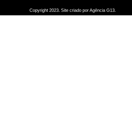
Copyright 2023. Site criado por Agência G13.