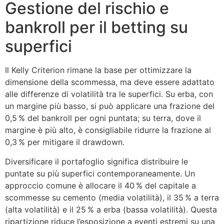
Gestione del rischio e
bankroll per il betting su
superfici
Il Kelly Criterion rimane la base per ottimizzare la
dimensione della scommessa, ma deve essere adattato
alle differenze di volatilità tra le superfici. Su erba, con
un margine più basso, si può applicare una frazione del
0,5 % del bankroll per ogni puntata; su terra, dove il
margine è più alto, è consigliabile ridurre la frazione al
0,3 % per mitigare il drawdown.
Diversificare il portafoglio significa distribuire le
puntate su più superfici contemporaneamente. Un
approccio comune è allocare il 40 % del capitale a
scommesse su cemento (media volatilità), il 35 % a terra
(alta volatilità) e il 25 % a erba (bassa volatilità). Questa
ripartizione riduce l’esposizione a eventi estremi su una