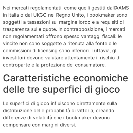
Nei mercati regolamentati, come quelli gestiti dall’AAMS
in Italia o dal UKGC nel Regno Unito, i bookmaker sono
soggetti a tassazioni sul margine lordo e a requisiti di
trasparenza sulle quote. In contrapposizione, i mercati
non regolamentati offrono spesso vantaggi fiscali: le
vincite non sono soggette a ritenuta alla fonte e le
commissioni di licensing sono inferiori. Tuttavia, gli
investitori devono valutare attentamente il rischio di
controparte e la protezione del consumatore.
Caratteristiche economiche
delle tre superfici di gioco
Le superfici di gioco influiscono direttamente sulla
distribuzione delle probabilità di vittoria, creando
differenze di volatilità che i bookmaker devono
compensare con margini diversi.