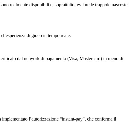
sono realmente disponibili e, soprattutto, evitare le trappole nascoste
 l’esperienza di gioco in tempo reale.
verificato dal network di pagamento (Visa, Mastercard) in meno di
ha implementato l’autorizzazione “instant‑pay”, che conferma il