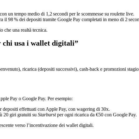
 con un tempo medio di 1,2 secondi per le scommesse su roulette live.
a il 98 % dei depositi tramite Google Pay completati in meno di 2 second
o che una realtà tecnica.
chi usa i wallet digitali”
envenuto), ricarica (depositi successivi), cash‑back e promozioni stagi
 Apple Pay o Google Pay. Per esempio:
depositi effettuati con Apple Pay, con wagering di 30x.
20 giri gratuiti su
Starburst
per ogni ricarica da €50 con Google Pay.
cente verso l’incentivazione dei wallet digitali.