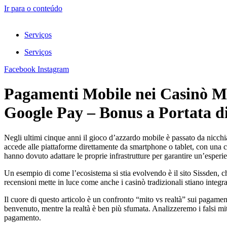
Ir para o conteúdo
Serviços
Serviços
Facebook
Instagram
Pagamenti Mobile nei Casinò Mod
Google Pay – Bonus a Portata di
Negli ultimi cinque anni il gioco d’azzardo mobile è passato da nicch
accede alle piattaforme direttamente da smartphone o tablet, con una cr
hanno dovuto adattare le proprie infrastrutture per garantire un’esperie
Un esempio di come l’ecosistema si stia evolvendo è il sito Sissden, ch
recensioni mette in luce come anche i casinò tradizionali stiano integr
Il cuore di questo articolo è un confronto “mito vs realtà” sui pagame
benvenuto, mentre la realtà è ben più sfumata. Analizzeremo i falsi mi
pagamento.