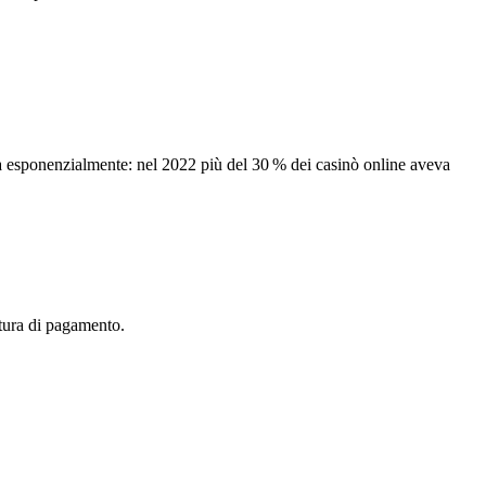
a esponenzialmente: nel 2022 più del 30 % dei casinò online aveva
ttura di pagamento.