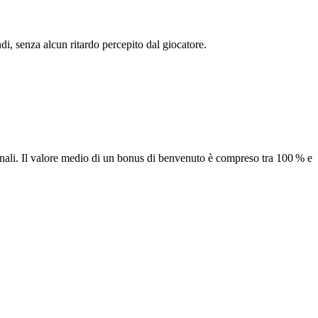
i, senza alcun ritardo percepito dal giocatore.
onali. Il valore medio di un bonus di benvenuto è compreso tra 100 % e