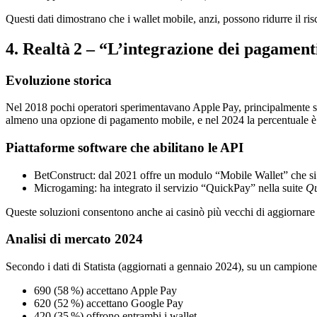
Questi dati dimostrano che i wallet mobile, anzi, possono ridurre il ris
4. Realtà 2 – “L’integrazione dei pagamenti
Evoluzione storica
Nel 2018 pochi operatori sperimentavano Apple Pay, principalmente su
almeno una opzione di pagamento mobile, e nel 2024 la percentuale è 
Piattaforme software che abilitano le API
BetConstruct: dal 2021 offre un modulo “Mobile Wallet” che s
Microgaming: ha integrato il servizio “QuickPay” nella suite
Qu
Queste soluzioni consentono anche ai casinò più vecchi di aggiornare r
Analisi di mercato 2024
Secondo i dati di Statista (aggiornati a gennaio 2024), su un campione
690 (58 %) accettano Apple Pay
620 (52 %) accettano Google Pay
420 (35 %) offrono entrambi i wallet