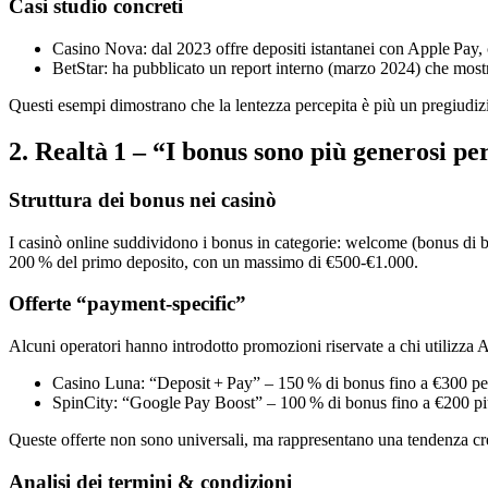
Casi studio concreti
Casino Nova: dal 2023 offre depositi istantanei con Apple Pay,
BetStar: ha pubblicato un report interno (marzo 2024) che mostr
Questi esempi dimostrano che la lentezza percepita è più un pregiudizi
2. Realtà 1 – “I bonus sono più generosi per 
Struttura dei bonus nei casinò
I casinò online suddividono i bonus in categorie: welcome (bonus di b
200 % del primo deposito, con un massimo di €500‑€1.000.
Offerte “payment‑specific”
Alcuni operatori hanno introdotto promozioni riservate a chi utilizza
Casino Luna: “Deposit + Pay” – 150 % di bonus fino a €300 per 
SpinCity: “Google Pay Boost” – 100 % di bonus fino a €200 più 
Queste offerte non sono universali, ma rappresentano una tendenza cres
Analisi dei termini & condizioni