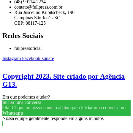
(48) 99114-2234
contato@fullpress.com.br
Rua Juscelino Kubitscheck, 196
Campinas São José - SC
CEP: 88117-125
Redes Sociais
fullpressoficial
Instagram
Facebook-square
Copyright 2023. Site criado por Agência
G13.
Em que podemos ajudar?
Iniciar uma conversa
Olá! Clique no nosso contato abaixo para iniciar uma conversa no
Whatsapp
Nossa equipe geralmente responde em alguns minutos