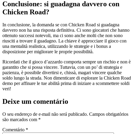
Conclusione: si guadagna davvero con
Chicken Road?
In conclusione, la domanda se con Chicken Road si guadagna
davvero non ha una risposta definitiva. Ci sono giocatori che hanno
ottenuto successi notevoli, ma ci sono anche molti che non sono
riusciti a trovare il guadagno. La chiave è approcciare il gioco con
una mentalità realistica, utilizzando le strategie e i bonus a
disposizione per migliorare le proprie possibilità.
Ricordati che il gioco d’azzardo comporta sempre un rischio e non è
garantito che si possa vincere. Tuttavia, con un po’ di strategia e
pazienza, è possibile divertirsi e, chissà, magari vincere qualche
soldo lungo la strada. Non dimenticare di esplorare la Chicken Road
demo per affinare le tue abilità prima di iniziare a scommettere soldi
veri!
Deixe um comentário
O seu endereço de e-mail não será publicado.
Campos obrigatórios
são marcados com
*
Comentário
*