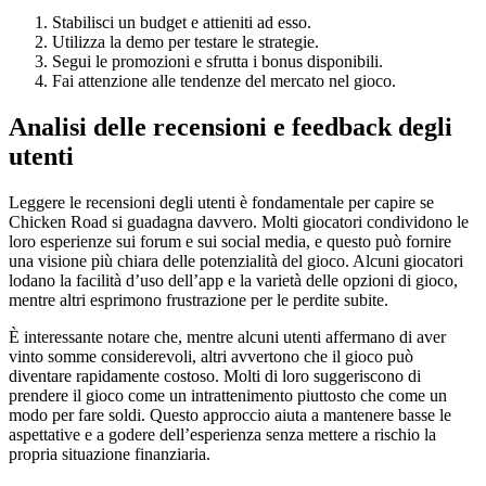
Stabilisci un budget e attieniti ad esso.
Utilizza la demo per testare le strategie.
Segui le promozioni e sfrutta i bonus disponibili.
Fai attenzione alle tendenze del mercato nel gioco.
Analisi delle recensioni e feedback degli
utenti
Leggere le recensioni degli utenti è fondamentale per capire se
Chicken Road si guadagna davvero. Molti giocatori condividono le
loro esperienze sui forum e sui social media, e questo può fornire
una visione più chiara delle potenzialità del gioco. Alcuni giocatori
lodano la facilità d’uso dell’app e la varietà delle opzioni di gioco,
mentre altri esprimono frustrazione per le perdite subite.
È interessante notare che, mentre alcuni utenti affermano di aver
vinto somme considerevoli, altri avvertono che il gioco può
diventare rapidamente costoso. Molti di loro suggeriscono di
prendere il gioco come un intrattenimento piuttosto che come un
modo per fare soldi. Questo approccio aiuta a mantenere basse le
aspettative e a godere dell’esperienza senza mettere a rischio la
propria situazione finanziaria.