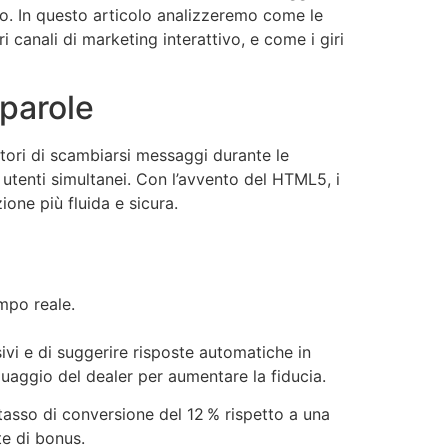
o. In questo articolo analizzeremo come le
ri canali di marketing interattivo, e come i giri
 parole
atori di scambiarsi messaggi durante le
di utenti simultanei. Con l’avvento del HTML5, i
one più fluida e sicura.
mpo reale.
ivi e di suggerire risposte automatiche in
inguaggio del dealer per aumentare la fiducia.
 tasso di conversione del 12 % rispetto a una
te di bonus.