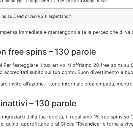
o una pausa. Ti regaliamo 10 free spins su
Mega Joker
.”
pins su
Dead or Alive 2
ti aspettano.”
icompensa immediata e mantengono alta la percezione di valor
on free spins – 130 parole
 Per festeggiare il tuo arrivo, ti offriamo 20 free spins su
S
anno accreditati subito sul tuo conto. Buon divertimento e bu
aro invito all’azione. Il tono informale crea empatia, mentr
inattivi – 130 parole
ingraziarti della tua fedeltà, ti regaliamo 15 free spins su
G
e, quindi approfittane ora! Clicca “Rivendica” e torna a vive