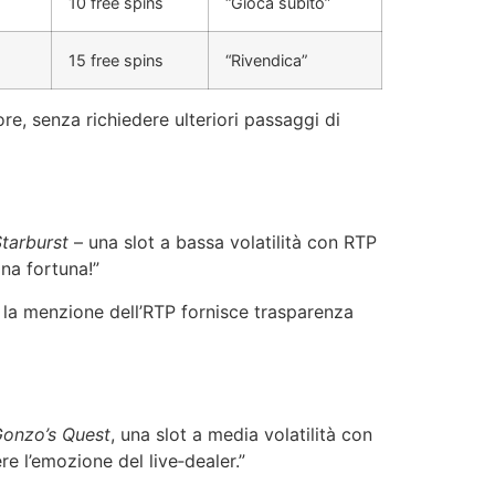
10 free spins
“Gioca subito”
15 free spins
“Rivendica”
e, senza richiedere ulteriori passaggi di
tarburst
– una slot a bassa volatilità con RTP
ona fortuna!”
e la menzione dell’RTP fornisce trasparenza
onzo’s Quest
, una slot a media volatilità con
re l’emozione del live‑dealer.”