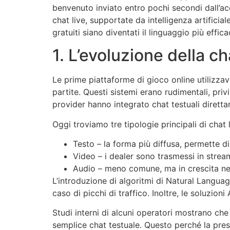
benvenuto inviato entro pochi secondi dall’a
chat live, supportate da intelligenza artificial
gratuiti siano diventati il linguaggio più eff
1. L’evoluzione della ch
Le prime piattaforme di gioco online utilizzav
partite. Questi sistemi erano rudimentali, priv
provider hanno integrato chat testuali dirett
Oggi troviamo tre tipologie principali di chat l
Testo – la forma più diffusa, permette di
Video – i dealer sono trasmessi in stre
Audio – meno comune, ma in crescita nei
L’introduzione di algoritmi di Natural Languag
caso di picchi di traffico. Inoltre, le soluzio
Studi interni di alcuni operatori mostrano che
semplice chat testuale. Questo perché la prese