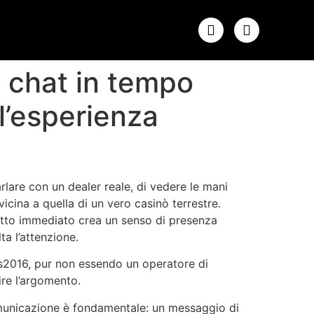
e chat in tempo
 l’esperienza
arlare con un dealer reale, di vedere le mani
icina a quella di un vero casinò terrestre.
tatto immediato crea un senso di presenza
a l’attenzione.
res2016, pur non essendo un operatore di
ire l’argomento.
comunicazione è fondamentale: un messaggio di