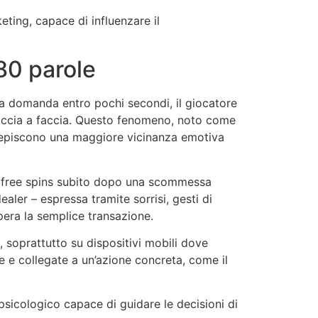
eting, capace di influenzare il
80 parole
na domanda entro pochi secondi, il giocatore
 faccia a faccia. Questo fenomeno, noto come
rcepiscono una maggiore vicinanza emotiva
10 free spins subito dopo una scommessa
ler – espressa tramite sorrisi, gesti di
era la semplice transazione.
, soprattutto su dispositivi mobili dove
e e collegate a un’azione concreta, come il
sicologico capace di guidare le decisioni di