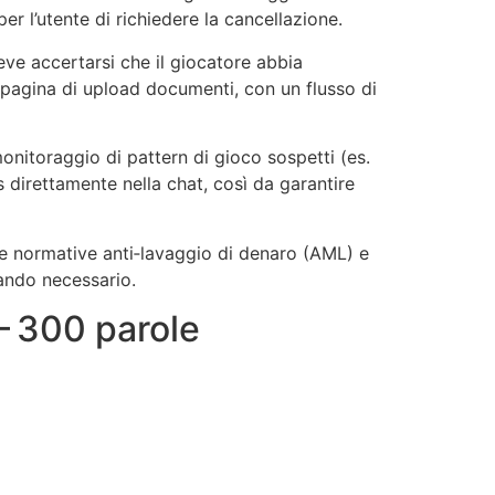
r l’utente di richiedere la cancellazione.
deve accertarsi che il giocatore abbia
 pagina di upload documenti, con un flusso di
monitoraggio di pattern di gioco sospetti (es.
nus direttamente nella chat, così da garantire
 le normative anti‑lavaggio di denaro (AML) e
ando necessario.
 – 300 parole