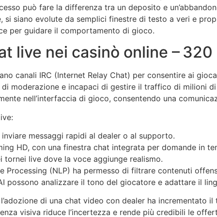
ccesso può fare la differenza tra un deposito e un’abbandon
e, si siano evolute da semplici finestre di testo a veri e prop
icace per guidare il comportamento di gioco.
at live nei casinò online – 320
ano canali IRC (Internet Relay Chat) per consentire ai gioc
i di moderazione e incapaci di gestire il traffico di milioni 
amente nell’interfaccia di gioco, consentendo una comunicazi
ive:
 inviare messaggi rapidi al dealer o al supporto.
aming HD, con una finestra chat integrata per domande in te
 tornei live dove la voce aggiunge realismo.
e Processing (NLP) ha permesso di filtrare contenuti offens
ni AI possono analizzare il tono del giocatore e adattare il l
 l’adozione di una chat video con dealer ha incrementato il
nza visiva riduce l’incertezza e rende più credibili le offer