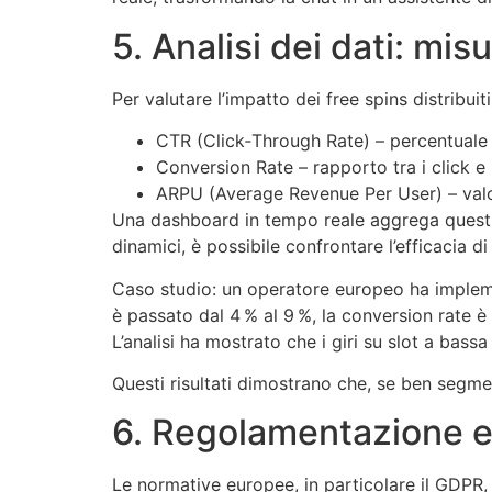
5. Analisi dei dati: mis
Per valutare l’impatto dei free spins distribu
CTR (Click‑Through Rate) – percentuale 
Conversion Rate – rapporto tra i click e 
ARPU (Average Revenue Per User) – valo
Una dashboard in tempo reale aggrega questi dat
dinamici, è possibile confrontare l’efficacia
Caso studio: un operatore europeo ha implemen
è passato dal 4 % al 9 %, la conversion rate è
L’analisi ha mostrato che i giri su slot a bassa
Questi risultati dimostrano che, se ben segmen
6. Regolamentazione e 
Le normative europee, in particolare il GDPR,