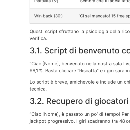
Inattività (5′)
“Sembra che tu abbia fatt
Win‑back (30′)
“Ci sei mancato! 15 free s
Questi script sfruttano la psicologia della r
verifica.
3.1. Script di benvenuto c
“Ciao [Nome], benvenuto nella nostra sala live!
96,1 %. Basta cliccare “Riscatta” e i giri sar
Lo script è breve, amichevole e include un chi
tecnica.
3.2. Recupero di giocatori 
“Ciao [Nome], è passato un po’ di tempo! Per r
jackpot progressivo. I giri scadranno tra 48 or