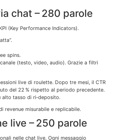
 via chat – 280 parole
i KPI (Key Performance Indicators).
tta”.
ee spins.
nale (testo, video, audio). Grazie a filtri
sioni live di roulette. Dopo tre mesi, il CTR
iuto del 22 % rispetto al periodo precedente.
 alto tasso di ri‑deposito.
di revenue misurabile e replicabile.
 live – 250 parole
onali nelle chat live. Ogni messaggio