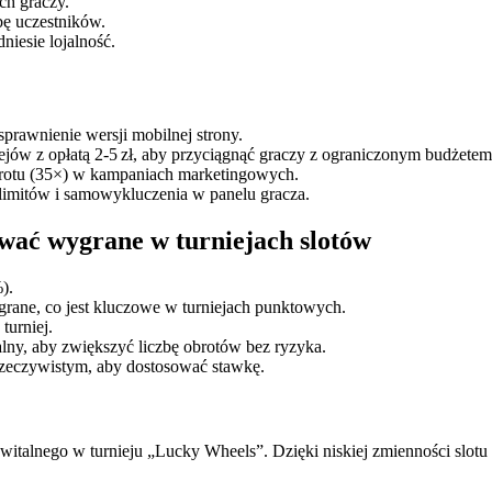
ch graczy.
bę uczestników.
iesie lojalność.
sprawnienie wersji mobilnej strony.
jów z opłatą 2‑5 zł, aby przyciągnąć graczy z ograniczonym budżetem
rotu (35×) w kampaniach marketingowych.
imitów i samowykluczenia w panelu gracza.
ać wygrane w turniejach slotów
).
rane, co jest kluczowe w turniejach punktowych.
turniej.
lny, aby zwiększyć liczbę obrotów bez ryzyka.
 rzeczywistym, aby dostosować stawkę.
talnego w turnieju „Lucky Wheels”. Dzięki niskiej zmienności slotu 