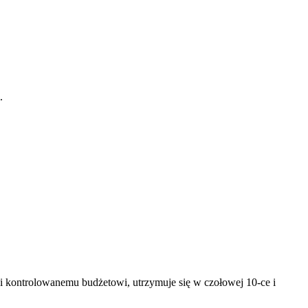
.
i kontrolowanemu budżetowi, utrzymuje się w czołowej 10‑ce i