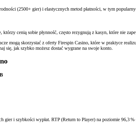
odności (2500+ gier) i elastycznych metod płatności, w tym popular
 którzy cenią sobie płynność, często rezygnują z kasyn, które nie zap
ze mogą skorzystać z oferty Firespin Casino, które w praktyce realizu
naj się, jak szybko możesz dostać wygrane na swoje konto.
ino
 B
 gier i szybkości wypłat. RTP (Return to Player) na poziomie 96,3 % 