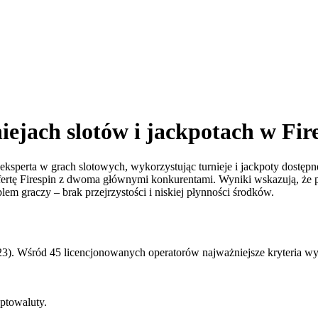
ejach slotów i jackpotach w Fir
 eksperta w grach slotowych, wykorzystując turnieje i jackpoty dostę
ertę Firespin z dwoma głównymi konkurentami. Wyniki wskazują, że pl
em graczy – brak przejrzystości i niskiej płynności środków.
). Wśród 45 licencjonowanych operatorów najważniejsze kryteria wybo
yptowaluty.