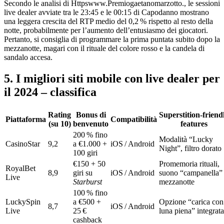
Secondo le analisi di Httpswww.Premiogaetanomarzotto., le sessioni
live dealer avviate tra le 23:45 e le 00:15 di Capodanno mostrano
una leggera crescita del RTP medio del 0,2 % rispetto al resto della
notte, probabilmente per l’aumento dell’entusiasmo dei giocatori.
Pertanto, si consiglia di programmare la prima puntata subito dopo la
mezzanotte, magari con il rituale del colore rosso e la candela di
sandalo accesa.
5. I migliori siti mobile con live dealer per
il 2024 – classifica
Rating
Bonus di
Superstition‑friend
Piattaforma
Compatibilità
(su 10)
benvenuto
features
200 % fino
Modalità “Lucky
CasinoStar
9,2
a €1.000 +
iOS / Android
Night”, filtro dorato
100 giri
€150 + 50
Promemoria rituali,
RoyalBet
8,9
giri su
iOS / Android
suono “campanella”
Live
Starburst
mezzanotte
100 % fino
LuckySpin
a €500 +
Opzione “carica con
8,7
iOS / Android
Live
25 €
luna piena” integrata
cashback