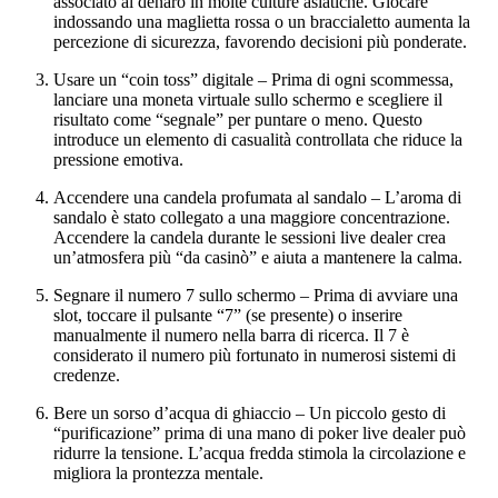
associato al denaro in molte culture asiatiche. Giocare
indossando una maglietta rossa o un braccialetto aumenta la
percezione di sicurezza, favorendo decisioni più ponderate.
Usare un “coin toss” digitale – Prima di ogni scommessa,
lanciare una moneta virtuale sullo schermo e scegliere il
risultato come “segnale” per puntare o meno. Questo
introduce un elemento di casualità controllata che riduce la
pressione emotiva.
Accendere una candela profumata al sandalo – L’aroma di
sandalo è stato collegato a una maggiore concentrazione.
Accendere la candela durante le sessioni live dealer crea
un’atmosfera più “da casinò” e aiuta a mantenere la calma.
Segnare il numero 7 sullo schermo – Prima di avviare una
slot, toccare il pulsante “7” (se presente) o inserire
manualmente il numero nella barra di ricerca. Il 7 è
considerato il numero più fortunato in numerosi sistemi di
credenze.
Bere un sorso d’acqua di ghiaccio – Un piccolo gesto di
“purificazione” prima di una mano di poker live dealer può
ridurre la tensione. L’acqua fredda stimola la circolazione e
migliora la prontezza mentale.