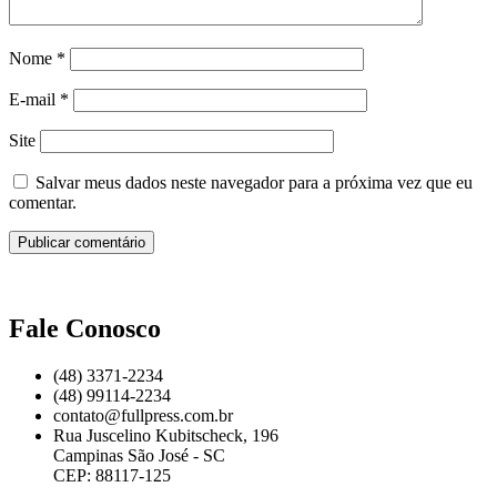
Nome
*
E-mail
*
Site
Salvar meus dados neste navegador para a próxima vez que eu
comentar.
Fale Conosco
(48) 3371-2234
(48) 99114-2234
contato@fullpress.com.br
Rua Juscelino Kubitscheck, 196
Campinas São José - SC
CEP: 88117-125