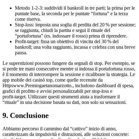
Metodo 1‑2‑3: suddividi il bankroll in tre parti; la prima per le
puntate base, la seconda per le puntate “fortuna” e la terza
come riserva.
Stop‑loss: imposta una soglia di perdita del 20 % per sessione;
se raggiunta, chiudi la partita e segui il rituale del
“portafortuna” (es. indossare il rosso) prima di riprendere.
Profit‑target: fissa un obiettivo di vincita del 30 % del
bankroll; una volta raggiunto, incassa e celebra con una breve
pausa.
Le superstizioni possono fungere da segnali di stop. Per esempio, se
si perde tre mani consecutive mentre si indossa il portafortuna rosso,
è il momento di interrompere la sessione e ricalibrare la strategia. Le
app mobile dei casinò top, come quelle recensite da
Httpswww.Premiogaetanomarzotto., includono dashboard di spesa,
grafici di profitto e avvisi personalizzabili per stop‑loss e
profit‑target. Utilizzare questi strumenti aiuta a trasformare il
“rituale” in una decisione basata su dati, non solo su sensazioni.
9. Conclusione
Abbiamo percorso il cammino dal “cattivo” inizio di anno,
caratterizzato da impulsività e distrazioni, alle soluzioni concrete: