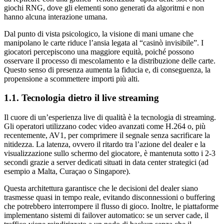
giochi RNG, dove gli elementi sono generati da algoritmi e non
hanno alcuna interazione umana.
Dal punto di vista psicologico, la visione di mani umane che
manipolano le carte riduce l’ansia legata al “casinò invisibile”. I
giocatori percepiscono una maggiore equità, poiché possono
osservare il processo di mescolamento e la distribuzione delle carte.
Questo senso di presenza aumenta la fiducia e, di conseguenza, la
propensione a scommettere importi più alti.
1.1. Tecnologia dietro il live streaming
Il cuore di un’esperienza live di qualità è la tecnologia di streaming.
Gli operatori utilizzano codec video avanzati come H.264 o, più
recentemente, AV1, per comprimere il segnale senza sacrificare la
nitidezza. La latenza, ovvero il ritardo tra l’azione del dealer e la
visualizzazione sullo schermo del giocatore, è mantenuta sotto i 2‑3
secondi grazie a server dedicati situati in data center strategici (ad
esempio a Malta, Curaçao o Singapore).
Questa architettura garantisce che le decisioni del dealer siano
trasmesse quasi in tempo reale, evitando disconnessioni o buffering
che potrebbero interrompere il flusso di gioco. Inoltre, le piattaforme
implementano sistemi di failover automatico: se un server cade, il