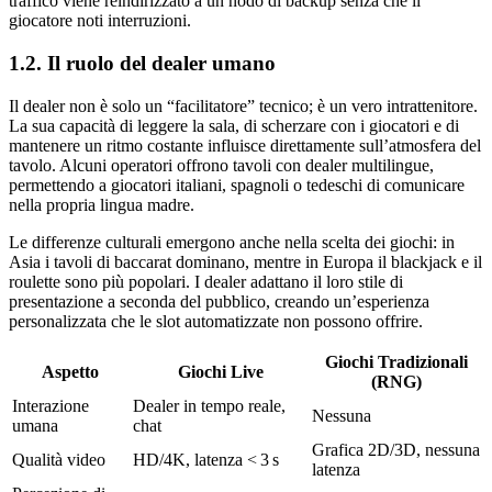
traffico viene reindirizzato a un nodo di backup senza che il
giocatore noti interruzioni.
1.2. Il ruolo del dealer umano
Il dealer non è solo un “facilitatore” tecnico; è un vero intrattenitore.
La sua capacità di leggere la sala, di scherzare con i giocatori e di
mantenere un ritmo costante influisce direttamente sull’atmosfera del
tavolo. Alcuni operatori offrono tavoli con dealer multilingue,
permettendo a giocatori italiani, spagnoli o tedeschi di comunicare
nella propria lingua madre.
Le differenze culturali emergono anche nella scelta dei giochi: in
Asia i tavoli di baccarat dominano, mentre in Europa il blackjack e il
roulette sono più popolari. I dealer adattano il loro stile di
presentazione a seconda del pubblico, creando un’esperienza
personalizzata che le slot automatizzate non possono offrire.
Giochi Tradizionali
Aspetto
Giochi Live
(RNG)
Interazione
Dealer in tempo reale,
Nessuna
umana
chat
Grafica 2D/3D, nessuna
Qualità video
HD/4K, latenza < 3 s
latenza