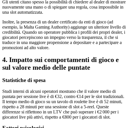
Gli utenti citano spesso la possibilità di chiedere al dealer di mostrare
nuovamente una mano o di spiegare una regola, cosa impossibile in
una slot automatizzata.
Inoltre, la presenza di un dealer certificato da enti di gioco (ad
esempio, la Malta Gaming Authority) aggiunge un ulteriore livello di
credibilità. Quando un operatore pubblica i profili dei propri dealer, i
giocatori percepiscono un impegno verso la trasparenza, il che si
traduce in una maggiore propensione a depositare e a partecipare a
promozioni ad alto valore.
4. Impatto sui comportamenti di gioco e
sul valore medio delle puntate
Statistiche di spesa
Studi interni di alcuni operatori mostrano che il valore medio di
puntata per sessione live è di €32, contro €14 per le slot tradizionali.
Il tempo medio di gioco su un tavolo di roulette live è di 52 minuti,
rispetto a 28 minuti per una sessione di slot a 5‑reel. Queste
differenze si riflettono in un LTV che può superare i €2 000 per i
giocatori live più attivi, rispetto a €800 per i giocatori di slot.
Fattori psicologici