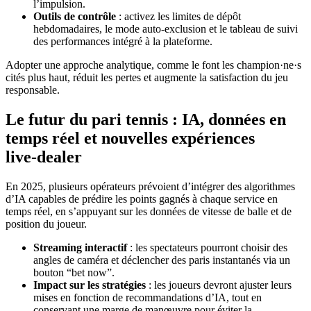
l’impulsion.
Outils de contrôle
: activez les limites de dépôt
hebdomadaires, le mode auto‑exclusion et le tableau de suivi
des performances intégré à la plateforme.
Adopter une approche analytique, comme le font les champion·ne·s
cités plus haut, réduit les pertes et augmente la satisfaction du jeu
responsable.
Le futur du pari tennis : IA, données en
temps réel et nouvelles expériences
live‑dealer
En 2025, plusieurs opérateurs prévoient d’intégrer des algorithmes
d’IA capables de prédire les points gagnés à chaque service en
temps réel, en s’appuyant sur les données de vitesse de balle et de
position du joueur.
Streaming interactif
: les spectateurs pourront choisir des
angles de caméra et déclencher des paris instantanés via un
bouton “bet now”.
Impact sur les stratégies
: les joueurs devront ajuster leurs
mises en fonction de recommandations d’IA, tout en
conservant une marge de manœuvre pour éviter la