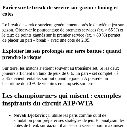
Parier sur le break de service sur gazon : timing et
cotes
Le break de service survient généralement après le deuxième jeu sur
gazon. Observer le pourcentage de premiers services (ex. > 65 %) et
le taux de points gagnés sur le premier service (ex. > 80 %) permet
de placer un pari « break » avec une cote de 2,05.
Exploiter les sets prolongés sur terre battue : quand
prendre le risque
Sur terre, les matchs s’étirent souvent au troisième set. Si les deux
joueurs affichent un taux de jeux de 6‑6, un pari « set complet » à
2,45 devient rentable, surtout quand le joueur A possède un
historique de 70 % de victoires en cinq sets sur terre.
Les champion·ne·s qui misent : exemples
inspirants du circuit ATP/WTA
Novak Djokovic
: il utilise les paris comme outil de
simulation pour préparer ses stratégies de jeu. En analysant les
cotes de break sur gazon, il ajuste son service pour maximiser