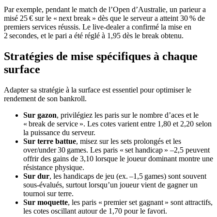
Par exemple, pendant le match de l’Open d’Australie, un parieur a
misé 25 € sur le « next break » dès que le serveur a atteint 30 % de
premiers services réussis. Le live‑dealer a confirmé la mise en
2 secondes, et le pari a été réglé à 1,95 dès le break obtenu.
Stratégies de mise spécifiques à chaque
surface
Adapter sa stratégie à la surface est essentiel pour optimiser le
rendement de son bankroll.
Sur gazon
, privilégiez les paris sur le nombre d’aces et le
« break de service ». Les cotes varient entre 1,80 et 2,20 selon
la puissance du serveur.
Sur terre battue
, misez sur les sets prolongés et les
over/under 30 games. Les paris « set handicap » –2,5 peuvent
offrir des gains de 3,10 lorsque le joueur dominant montre une
résistance physique.
Sur dur
, les handicaps de jeu (ex. –1,5 games) sont souvent
sous‑évalués, surtout lorsqu’un joueur vient de gagner un
tournoi sur terre.
Sur moquette
, les paris « premier set gagnant » sont attractifs,
les cotes oscillant autour de 1,70 pour le favori.