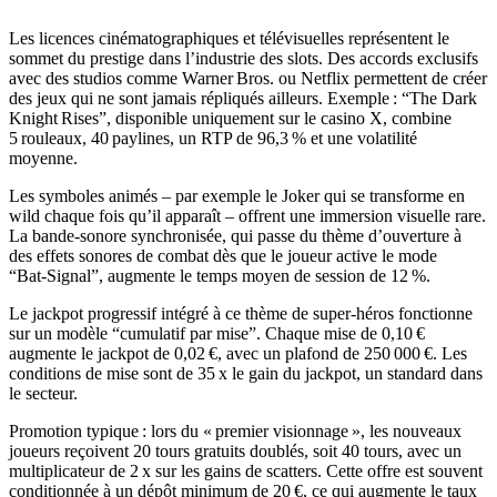
Les licences cinématographiques et télévisuelles représentent le
sommet du prestige dans l’industrie des slots. Des accords exclusifs
avec des studios comme Warner Bros. ou Netflix permettent de créer
des jeux qui ne sont jamais répliqués ailleurs. Exemple : “The Dark
Knight Rises”, disponible uniquement sur le casino X, combine
5 rouleaux, 40 paylines, un RTP de 96,3 % et une volatilité
moyenne.
Les symboles animés – par exemple le Joker qui se transforme en
wild chaque fois qu’il apparaît – offrent une immersion visuelle rare.
La bande‑sonore synchronisée, qui passe du thème d’ouverture à
des effets sonores de combat dès que le joueur active le mode
“Bat‑Signal”, augmente le temps moyen de session de 12 %.
Le jackpot progressif intégré à ce thème de super‑héros fonctionne
sur un modèle “cumulatif par mise”. Chaque mise de 0,10 €
augmente le jackpot de 0,02 €, avec un plafond de 250 000 €. Les
conditions de mise sont de 35 x le gain du jackpot, un standard dans
le secteur.
Promotion typique : lors du « premier visionnage », les nouveaux
joueurs reçoivent 20 tours gratuits doublés, soit 40 tours, avec un
multiplicateur de 2 x sur les gains de scatters. Cette offre est souvent
conditionnée à un dépôt minimum de 20 €, ce qui augmente le taux