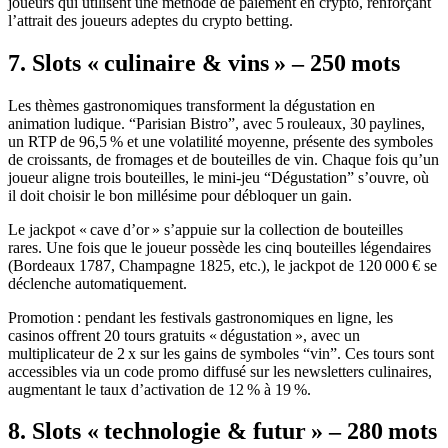
joueurs qui utilisent une méthode de paiement en crypto, renforçant
l’attrait des joueurs adeptes du crypto betting.
7. Slots « culinaire & vins » – 250 mots
Les thèmes gastronomiques transforment la dégustation en
animation ludique. “Parisian Bistro”, avec 5 rouleaux, 30 paylines,
un RTP de 96,5 % et une volatilité moyenne, présente des symboles
de croissants, de fromages et de bouteilles de vin. Chaque fois qu’un
joueur aligne trois bouteilles, le mini‑jeu “Dégustation” s’ouvre, où
il doit choisir le bon millésime pour débloquer un gain.
Le jackpot « cave d’or » s’appuie sur la collection de bouteilles
rares. Une fois que le joueur possède les cinq bouteilles légendaires
(Bordeaux 1787, Champagne 1825, etc.), le jackpot de 120 000 € se
déclenche automatiquement.
Promotion : pendant les festivals gastronomiques en ligne, les
casinos offrent 20 tours gratuits « dégustation », avec un
multiplicateur de 2 x sur les gains de symboles “vin”. Ces tours sont
accessibles via un code promo diffusé sur les newsletters culinaires,
augmentant le taux d’activation de 12 % à 19 %.
8. Slots « technologie & futur » – 280 mots