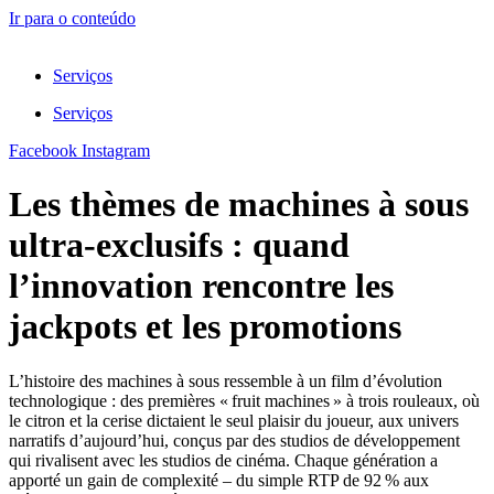
Ir para o conteúdo
Serviços
Serviços
Facebook
Instagram
Les thèmes de machines à sous
ultra‑exclusifs : quand
l’innovation rencontre les
jackpots et les promotions
L’histoire des machines à sous ressemble à un film d’évolution
technologique : des premières « fruit machines » à trois rouleaux, où
le citron et la cerise dictaient le seul plaisir du joueur, aux univers
narratifs d’aujourd’hui, conçus par des studios de développement
qui rivalisent avec les studios de cinéma. Chaque génération a
apporté un gain de complexité – du simple RTP de 92 % aux