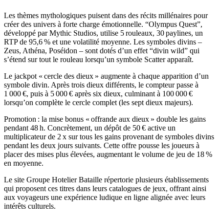
Les thèmes mythologiques puisent dans des récits millénaires pour
créer des univers à forte charge émotionnelle. “Olympus Quest”,
développé par Mythic Studios, utilise 5 rouleaux, 30 paylines, un
RTP de 95,6 % et une volatilité moyenne. Les symboles divins –
Zeus, Athéna, Poséidon – sont dotés d’un effet “divin wild” qui
s’étend sur tout le rouleau lorsqu’un symbole Scatter apparaît.
Le jackpot « cercle des dieux » augmente à chaque apparition d’un
symbole divin. Après trois dieux différents, le compteur passe à
1 000 €, puis à 5 000 € après six dieux, culminant à 100 000 €
lorsqu’on complète le cercle complet (les sept dieux majeurs).
Promotion : la mise bonus « offrande aux dieux » double les gains
pendant 48 h. Concrètement, un dépôt de 50 € active un
multiplicateur de 2 x sur tous les gains provenant de symboles divins
pendant les deux jours suivants. Cette offre pousse les joueurs à
placer des mises plus élevées, augmentant le volume de jeu de 18 %
en moyenne.
Le site Groupe Hotelier Bataille répertorie plusieurs établissements
qui proposent ces titres dans leurs catalogues de jeux, offrant ainsi
aux voyageurs une expérience ludique en ligne alignée avec leurs
intérêts culturels.