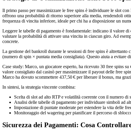
Il primo passo per massimizzare le free spins è individuare le slot con 
offrono una probabilità di ritorno superiore alla media, rendendoli ottima
frequenza di vincita inferiore, ideale per chi ha a disposizione un nume
Leggere le tabelle di pagamento è fondamentale: indicano il valore di o
valutare la probabilità di attivare una vincita in ciascun giro. Ad ese
concrete.
La gestione del bankroll durante le sessioni di free spins è altrettanto 
(numero di spin × puntata media consigliata). Questo aiuta a evitare d
Case study: Marco, un giocatore esperto, ha ricevuto 30 free spins su
valore consigliato dal casinò per massimizzare il payout delle free sp
Marco ha dovuto scommettere 437,50 € per liberare il bonus, ma grazie 
In sintesi, la strategia vincente combina:
Scelta di slot ad alto RTP e volatilità coerente con il numero di 
Analisi delle tabelle di pagamento per individuare simboli ad alt
Impostazione di puntate moderate per estendere la vita delle free
Monitoraggio del wagering per pianificare il percorso di sblocco
Sicurezza dei Pagamenti: Cosa Controllare