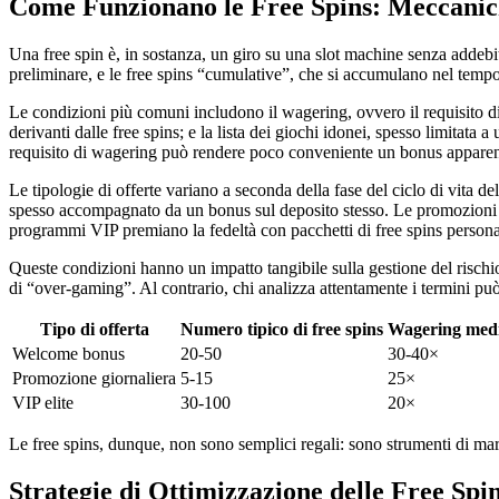
Come Funzionano le Free Spins: Meccanich
Una free spin è, in sostanza, un giro su una slot machine senza addebit
preliminare, e le free spins “cumulative”, che si accumulano nel tempo
Le condizioni più comuni includono il wagering, ovvero il requisito di 
derivanti dalle free spins; e la lista dei giochi idonei, spesso limitata 
requisito di wagering può rendere poco conveniente un bonus apparente
Le tipologie di offerte variano a seconda della fase del ciclo di vita 
spesso accompagnato da un bonus sul deposito stesso. Le promozioni gior
programmi VIP premiano la fedeltà con pacchetti di free spins personaliz
Queste condizioni hanno un impatto tangibile sulla gestione del rischi
di “over‑gaming”. Al contrario, chi analizza attentamente i termini può s
Tipo di offerta
Numero tipico di free spins
Wagering med
Welcome bonus
20‑50
30‑40×
Promozione giornaliera
5‑15
25×
VIP elite
30‑100
20×
Le free spins, dunque, non sono semplici regali: sono strumenti di marke
Strategie di Ottimizzazione delle Free Spin