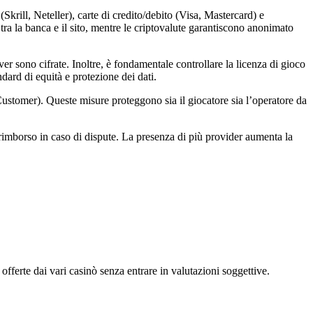
krill, Neteller), carte di credito/debito (Visa, Mastercard) e
 tra la banca e il sito, mentre le criptovalute garantiscono anonimato
ver sono cifrate. Inoltre, è fondamentale controllare la licenza di gioco
ard di equità e protezione dei dati.
Customer). Queste misure proteggono sia il giocatore sia l’operatore da
rimborso in caso di dispute. La presenza di più provider aumenta la
ferte dai vari casinò senza entrare in valutazioni soggettive.