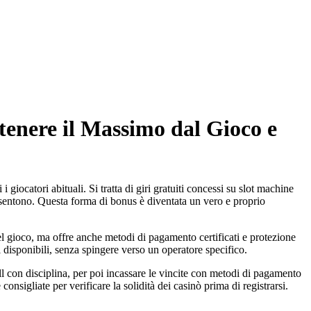
tenere il Massimo dal Gioco e
giocatori abituali. Si tratta di giri gratuiti concessi su slot machine
onsentono. Questa forma di bonus è diventata un vero e proprio
l gioco, ma offre anche metodi di pagamento certificati e protezione
disponibili, senza spingere verso un operatore specifico.
oll con disciplina, per poi incassare le vincite con metodi di pagamento
consigliate per verificare la solidità dei casinò prima di registrarsi.