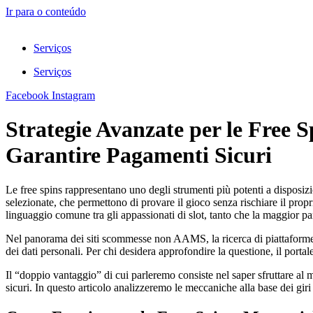
Ir para o conteúdo
Serviços
Serviços
Facebook
Instagram
Strategie Avanzate per le Free 
Garantire Pagamenti Sicuri
Le free spins rappresentano uno degli strumenti più potenti a disposizion
selezionate, che permettono di provare il gioco senza rischiare il prop
linguaggio comune tra gli appassionati di slot, tanto che la maggior pa
Nel panorama dei siti scommesse non AAMS, la ricerca di piattaforme a
dei dati personali. Per chi desidera approfondire la questione, il portal
Il “doppio vantaggio” di cui parleremo consiste nel saper sfruttare al m
sicuri. In questo articolo analizzeremo le meccaniche alla base dei giri g