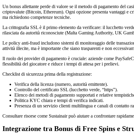
Un bonus allettante perde di valore se il metodo di pagamento del casin
criptovalute (Bitcoin, Ethereum). Ogni opzione presenta vantaggi e criti
ma richiedono competenze tecniche.
La crittografia SSL è il primo elemento da verificare: il lucchetto verde
rilasciata da autorità riconosciute (Malta Gaming Authority, UK Gambli
Le policy anti‑fraud includono sistemi di monitoraggio delle transazio
attività illecite, ma è importante che siano trasparenti e non eccessivame
Il ruolo dei provider di pagamento è cruciale: aziende come PaySafeCa
flessibilità del giocatore e riduce i tempi di attesa per i prelievi.
Checklist di sicurezza prima della registrazione:
Verifica della licenza (numero, autorità emittente).
Controllo del certificato SSL (lucchetto verde, “https”).
Elenco dei metodi di pagamento supportati e relative tempistiche
Politica KYC chiara e tempi di verifica indicati.
Presenza di un servizio clienti multilingua e canali di contatto ra
Consultare risorse come Sustainair può aiutare a confrontare rapidamen
Integrazione tra Bonus di Free Spins e St