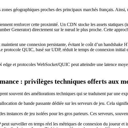
s zones géographiques proches des principaux marchés français. Ainsi, un
nnent renforcer cette proximité. Un CDN stocke les assets statiques (im
r Generator) directement sur le nœud le plus proche. Cette approche 
 maintient une connexion persistante, évitant le coût d’un handshake 
rotocole QUIC, basé sur UDP, réduit le temps de connexion initial et am
N edge et protocoles WebSocket/QUIC peut atteindre une latence moyen
rmance : privilèges techniques offerts aux
grent souvent des améliorations techniques qui se traduisent par une expé
llocation de bande passante dédiée sur les serveurs de jeu. Cela signifie
des instances de jeu isolées pour les gros parieurs. Ces serveurs, souve
 peut surveiller en temps réel les métriques de connexion du joueur et 