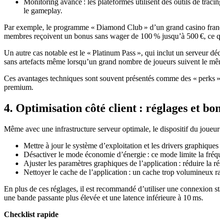
Monitoring avancé : les plateformes utilisent des outils de tracin
le gameplay.
Par exemple, le programme « Diamond Club » d’un grand casino françai
membres reçoivent un bonus sans wager de 100 % jusqu’à 500 €, ce qui 
Un autre cas notable est le « Platinum Pass », qui inclut un serveur dé
sans artefacts même lorsqu’un grand nombre de joueurs suivent le mê
Ces avantages techniques sont souvent présentés comme des « perks » de 
premium.
4. Optimisation côté client : réglages et b
Même avec une infrastructure serveur optimale, le dispositif du joueur 
Mettre à jour le système d’exploitation et les drivers graphiques
Désactiver le mode économie d’énergie : ce mode limite la fréq
Ajuster les paramètres graphiques de l’application : réduire la r
Nettoyer le cache de l’application : un cache trop volumineux ra
En plus de ces réglages, il est recommandé d’utiliser une connexion st
une bande passante plus élevée et une latence inférieure à 10 ms.
Checklist rapide