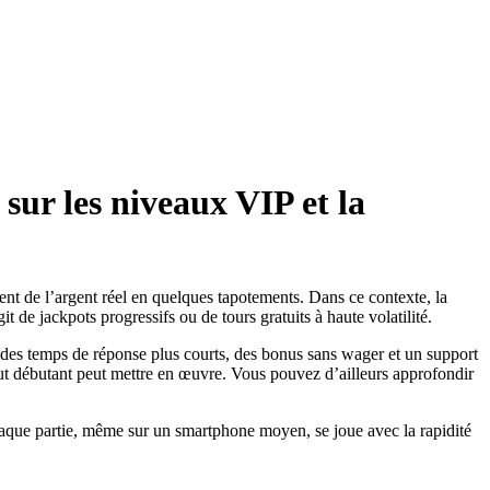
sur les niveaux VIP et la
ent de l’argent réel en quelques tapotements. Dans ce contexte, la
t de jackpots progressifs ou de tours gratuits à haute volatilité.
 des temps de réponse plus courts, des bonus sans wager et un support
 tout débutant peut mettre en œuvre. Vous pouvez d’ailleurs approfondir
haque partie, même sur un smartphone moyen, se joue avec la rapidité