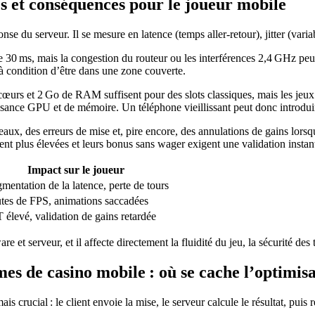
es et conséquences pour le joueur mobile
onse du serveur. Il se mesure en latence (temps aller‑retour), jitter (vari
 30 ms, mais la congestion du routeur ou les interférences 2,4 GHz peuv
 à condition d’être dans une zone couverte.
urs et 2 Go de RAM suffisent pour des slots classiques, mais les jeux d
sance GPU et de mémoire. Un téléphone vieillissant peut donc introduire
ouleaux, des erreurs de mise et, pire encore, des annulations de gains l
ent plus élevées et leurs bonus sans wager exigent une validation instan
Impact sur le joueur
mentation de la latence, perte de tours
tes de FPS, animations saccadées
 élevé, validation de gains retardée
 et serveur, et il affecte directement la fluidité du jeu, la sécurité des 
mes de casino mobile : où se cache l’optimis
 crucial : le client envoie la mise, le serveur calcule le résultat, puis 