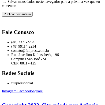
Salvar meus dados neste navegador para a próxima vez que eu
comentar.
Fale Conosco
(48) 3371-2234
(48) 99114-2234
contato@fullpress.com.br
Rua Juscelino Kubitscheck, 196
Campinas São José - SC
CEP: 88117-125
Redes Sociais
fullpressoficial
Instagram
Facebook-square