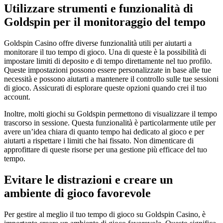
Utilizzare strumenti e funzionalità di
Goldspin per il monitoraggio del tempo
Goldspin Casino offre diverse funzionalità utili per aiutarti a
monitorare il tuo tempo di gioco. Una di queste è la possibilità di
impostare limiti di deposito e di tempo direttamente nel tuo profilo.
Queste impostazioni possono essere personalizzate in base alle tue
necessità e possono aiutarti a mantenere il controllo sulle tue sessioni
di gioco. Assicurati di esplorare queste opzioni quando crei il tuo
account.
Inoltre, molti giochi su Goldspin permettono di visualizzare il tempo
trascorso in sessione. Questa funzionalità è particolarmente utile per
avere un’idea chiara di quanto tempo hai dedicato al gioco e per
aiutarti a rispettare i limiti che hai fissato. Non dimenticare di
approfittare di queste risorse per una gestione più efficace del tuo
tempo.
Evitare le distrazioni e creare un
ambiente di gioco favorevole
Per gestire al meglio il tuo tempo di gioco su Goldspin Casino, è