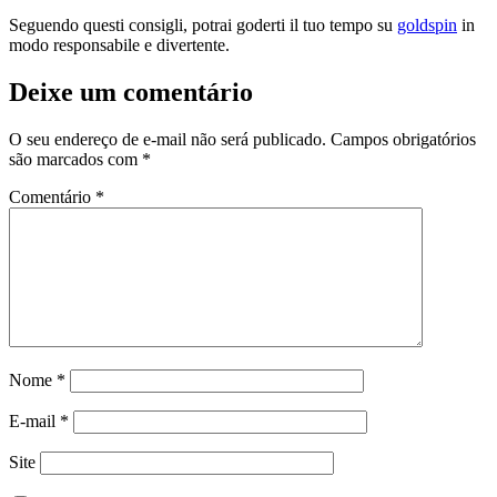
Seguendo questi consigli, potrai goderti il tuo tempo su
goldspin
in
modo responsabile e divertente.
Deixe um comentário
O seu endereço de e-mail não será publicado.
Campos obrigatórios
são marcados com
*
Comentário
*
Nome
*
E-mail
*
Site