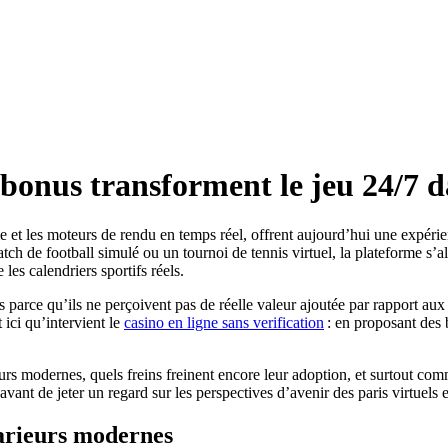
 bonus transforment le jeu 24/7 
elle et les moteurs de rendu en temps réel, offrent aujourd’hui une expéri
ch de football simulé ou un tournoi de tennis virtuel, la plateforme s’a
les calendriers sportifs réels.
 parce qu’ils ne perçoivent pas de réelle valeur ajoutée par rapport aux 
 ici qu’intervient le
casino en ligne sans verification
: en proposant des b
 joueurs modernes, quels freins freinent encore leur adoption, et surtou
avant de jeter un regard sur les perspectives d’avenir des paris virtuels 
parieurs modernes