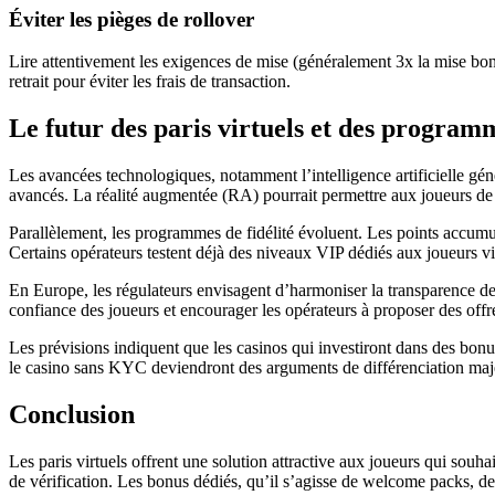
Éviter les pièges de rollover
Lire attentivement les exigences de mise (généralement 3x la mise bonu
retrait pour éviter les frais de transaction.
Le futur des paris virtuels et des programm
Les avancées technologiques, notamment l’intelligence artificielle gén
avancés. La réalité augmentée (RA) pourrait permettre aux joueurs de 
Parallèlement, les programmes de fidélité évoluent. Les points accumulé
Certains opérateurs testent déjà des niveaux VIP dédiés aux joueurs vi
En Europe, les régulateurs envisagent d’harmoniser la transparence des
confiance des joueurs et encourager les opérateurs à proposer des off
Les prévisions indiquent que les casinos qui investiront dans des bonu
le casino sans KYC deviendront des arguments de différenciation majeurs
Conclusion
Les paris virtuels offrent une solution attractive aux joueurs qui souh
de vérification. Les bonus dédiés, qu’il s’agisse de welcome packs, de