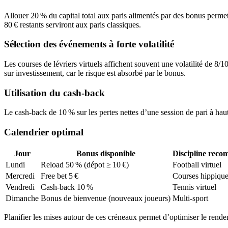
Allouer 20 % du capital total aux paris alimentés par des bonus permet 
80 € restants serviront aux paris classiques.
Sélection des événements à forte volatilité
Les courses de lévriers virtuels affichent souvent une volatilité de 8/1
sur investissement, car le risque est absorbé par le bonus.
Utilisation du cash‑back
Le cash‑back de 10 % sur les pertes nettes d’une session de pari à haut
Calendrier optimal
Jour
Bonus disponible
Discipline rec
Lundi
Reload 50 % (dépot ≥ 10 €)
Football virtuel
Mercredi
Free bet 5 €
Courses hippiqu
Vendredi
Cash‑back 10 %
Tennis virtuel
Dimanche
Bonus de bienvenue (nouveaux joueurs)
Multi‑sport
Planifier les mises autour de ces créneaux permet d’optimiser le rend