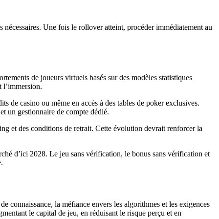
s nécessaires. Une fois le rollover atteint, procéder immédiatement au
ortements de joueurs virtuels basés sur des modèles statistiques
t l’immersion.
rédits de casino ou même en accès à des tables de poker exclusives.
 et un gestionnaire de compte dédié.
 et des conditions de retrait. Cette évolution devrait renforcer la
é d’ici 2028. Le jeu sans vérification, le bonus sans vérification et
.
ue de connaissance, la méfiance envers les algorithmes et les exigences
entant le capital de jeu, en réduisant le risque perçu et en