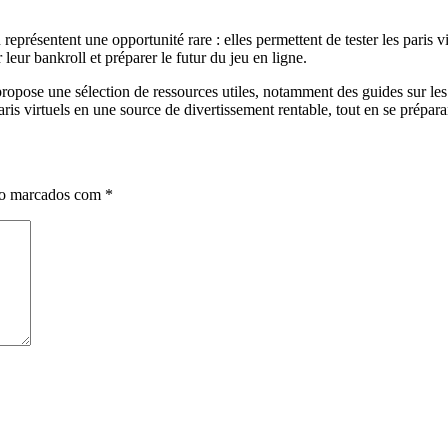
n représentent une opportunité rare : elles permettent de tester les pari
leur bankroll et préparer le futur du jeu en ligne.
n propose une sélection de ressources utiles, notamment des guides sur l
aris virtuels en une source de divertissement rentable, tout en se prépar
ão marcados com
*