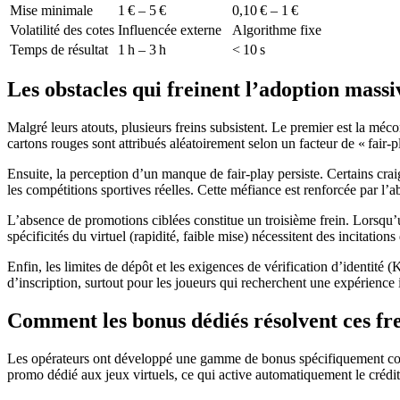
Mise minimale
1 € – 5 €
0,10 € – 1 €
Volatilité des cotes
Influencée externe
Algorithme fixe
Temps de résultat
1 h – 3 h
< 10 s
Les obstacles qui freinent l’adoption massiv
Malgré leurs atouts, plusieurs freins subsistent. Le premier est la méco
cartons rouges sont attribués aléatoirement selon un facteur de « fair‑
Ensuite, la perception d’un manque de fair‑play persiste. Certains crai
les compétitions sportives réelles. Cette méfiance est renforcée par l’
L’absence de promotions ciblées constitue un troisième frein. Lorsqu’
spécificités du virtuel (rapidité, faible mise) nécessitent des incitations 
Enfin, les limites de dépôt et les exigences de vérification d’identit
d’inscription, surtout pour les joueurs qui recherchent une expérience 
Comment les bonus dédiés résolvent ces fr
Les opérateurs ont développé une gamme de bonus spécifiquement conç
promo dédié aux jeux virtuels, ce qui active automatiquement le crédit 