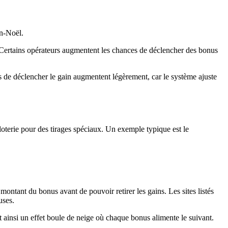
en‑Noël.
. Certains opérateurs augmentent les chances de déclencher des bonus
es de déclencher le gain augmentent légèrement, car le système ajuste
oterie pour des tirages spéciaux. Un exemple typique est le
ontant du bonus avant de pouvoir retirer les gains. Les sites listés
uses.
t ainsi un effet boule de neige où chaque bonus alimente le suivant.