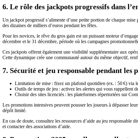
6. Le rôle des jackpots progressifs dans l
Un jackpot progressif s’alimente d’une petite portion de chaque mise p
des dizaines de milliers d’euros pendant les fêtes.
Pour les novices, le rêve du gros gain est un puissant moteur d’engage
décembre et le 31 décembre, période où les campagnes promotionnelles
Ces jackpots offrent également une visibilité supplémentaire aux opérate
Cette dynamique crée une communauté autour du même objectif, renforç
7. Sécurité et jeu responsable pendant les 
Limitation de mise : fixez un plafond quotidien (ex. : 50 €) via
Outils de temps de jeu : activez les alertes qui vous rappellent d
Choisir des sites licenciés : les plateformes répertoriées sur Co
Les promotions intensives peuvent pousser les joueurs à dépasser leurs l
dépôt limité.
En cas de doute, consultez les ressources d’aide au jeu responsable dis
et contacter des associations d’aide.