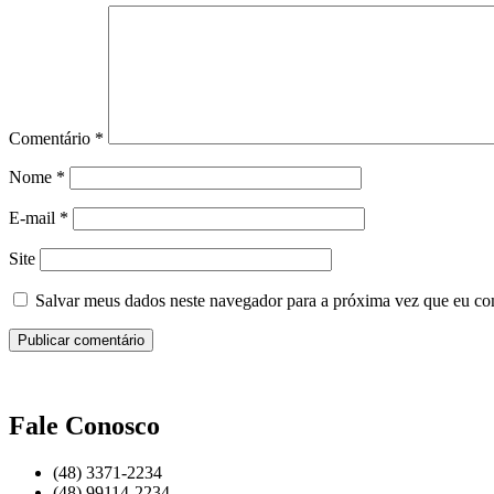
Comentário
*
Nome
*
E-mail
*
Site
Salvar meus dados neste navegador para a próxima vez que eu co
Fale Conosco
(48) 3371-2234
(48) 99114-2234