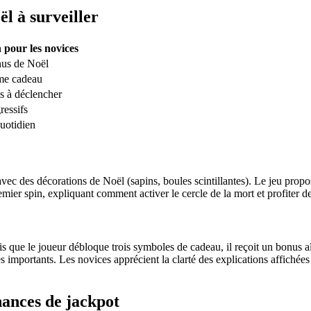
l à surveiller
 pour les novices
onus de Noël
ème cadeau
es à déclencher
ressifs
quotidien
avec des décorations de Noël (sapins, boules scintillantes). Le jeu pro
remier spin, expliquant comment activer le cercle de la mort et profiter d
 que le joueur débloque trois symboles de cadeau, il reçoit un bonus alé
très importants. Les novices apprécient la clarté des explications affiché
hances de jackpot