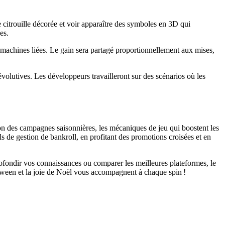
citrouille décorée et voir apparaître des symboles en 3D qui
es.
machines liées. Le gain sera partagé proportionnellement aux mises,
volutives. Les développeurs travailleront sur des scénarios où les
on des campagnes saisonnières, les mécaniques de jeu qui boostent les
ls de gestion de bankroll, en profitant des promotions croisées et en
pprofondir vos connaissances ou comparer les meilleures plateformes, le
loween et la joie de Noël vous accompagnent à chaque spin !