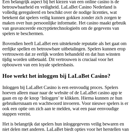
Een belangrijk aspect bij het kiezen van een online casino is de
betrouwbaarheid en veiligheid. LaLaBet Casino Nederland is
volledig gereguleerd en beschikt over de nodige licenties, wat
betekent dat spelers veilig kunnen gokken zonder zich zorgen te
maken over hun persoonlijke informatie. Het casino maakt gebruik
van geavanceerde encryptietechnologieën om de gegevens van
spelers te beschermen.
Bovendien heeft LaLaBet een uitstekende reputatie als het gaat om
eerlijke spellen en betrouwbare uitbetalingen. Spelers kunnen erop
vertrouwen dat ze eerlijk worden behandeld en dat hun winsten
tijdig worden uitbetaald. Dit vertrouwen is cruciaal voor het
opbouwen van een loyale spelersbasis.
Hoe werkt het inloggen bij LaLaBet Casino?
Inloggen bij LaLaBet Casino is een eenvoudig proces. Spelers
hoeven alleen maar naar de website of de LaLaBet casino app te
gaan en op de knop ‘Inloggen’ te klikken. Hierna kunnen ze hun
gebruikersnaam en wachtwoord invoeren. Voor nieuwe spelers is er
ook een optie om zich aan te melden, wat een paar eenvoudige
stappen vereist.
Het is belangrijk dat spelers hun inloggegevens veilig bewaren en
niet delen met anderen. LaLaBet biedt opties voor het herstellen van