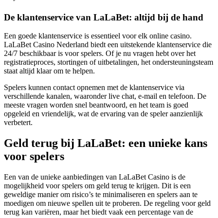
De klantenservice van LaLaBet: altijd bij de hand
Een goede klantenservice is essentieel voor elk online casino.
LaLaBet Casino Nederland biedt een uitstekende klantenservice die
24/7 beschikbaar is voor spelers. Of je nu vragen hebt over het
registratieproces, stortingen of uitbetalingen, het ondersteuningsteam
staat altijd klaar om te helpen.
Spelers kunnen contact opnemen met de klantenservice via
verschillende kanalen, waaronder live chat, e-mail en telefoon. De
meeste vragen worden snel beantwoord, en het team is goed
opgeleid en vriendelijk, wat de ervaring van de speler aanzienlijk
verbetert.
Geld terug bij LaLaBet: een unieke kans
voor spelers
Een van de unieke aanbiedingen van LaLaBet Casino is de
mogelijkheid voor spelers om geld terug te krijgen. Dit is een
geweldige manier om risico’s te minimaliseren en spelers aan te
moedigen om nieuwe spellen uit te proberen. De regeling voor geld
terug kan variëren, maar het biedt vaak een percentage van de