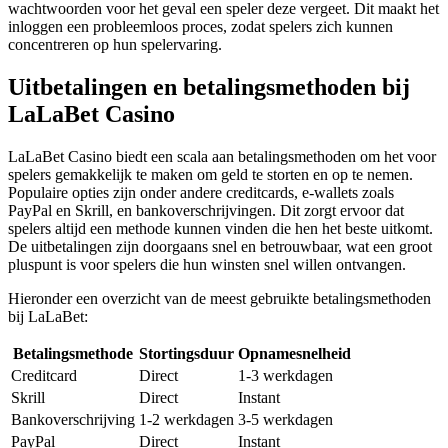
wachtwoorden voor het geval een speler deze vergeet. Dit maakt het
inloggen een probleemloos proces, zodat spelers zich kunnen
concentreren op hun spelervaring.
Uitbetalingen en betalingsmethoden bij
LaLaBet Casino
LaLaBet Casino biedt een scala aan betalingsmethoden om het voor
spelers gemakkelijk te maken om geld te storten en op te nemen.
Populaire opties zijn onder andere creditcards, e-wallets zoals
PayPal en Skrill, en bankoverschrijvingen. Dit zorgt ervoor dat
spelers altijd een methode kunnen vinden die hen het beste uitkomt.
De uitbetalingen zijn doorgaans snel en betrouwbaar, wat een groot
pluspunt is voor spelers die hun winsten snel willen ontvangen.
Hieronder een overzicht van de meest gebruikte betalingsmethoden
bij LaLaBet:
Betalingsmethode
Stortingsduur
Opnamesnelheid
Creditcard
Direct
1-3 werkdagen
Skrill
Direct
Instant
Bankoverschrijving
1-2 werkdagen
3-5 werkdagen
PayPal
Direct
Instant