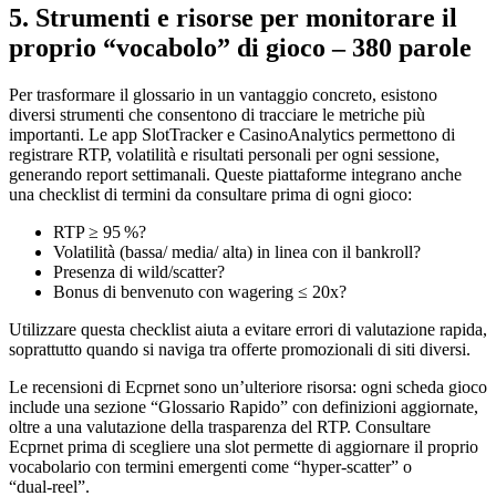
5. Strumenti e risorse per monitorare il
proprio “vocabolo” di gioco – 380 parole
Per trasformare il glossario in un vantaggio concreto, esistono
diversi strumenti che consentono di tracciare le metriche più
importanti. Le app SlotTracker e CasinoAnalytics permettono di
registrare RTP, volatilità e risultati personali per ogni sessione,
generando report settimanali. Queste piattaforme integrano anche
una checklist di termini da consultare prima di ogni gioco:
RTP ≥ 95 %?
Volatilità (bassa/ media/ alta) in linea con il bankroll?
Presenza di wild/scatter?
Bonus di benvenuto con wagering ≤ 20x?
Utilizzare questa checklist aiuta a evitare errori di valutazione rapida,
soprattutto quando si naviga tra offerte promozionali di siti diversi.
Le recensioni di Ecprnet sono un’ulteriore risorsa: ogni scheda gioco
include una sezione “Glossario Rapido” con definizioni aggiornate,
oltre a una valutazione della trasparenza del RTP. Consultare
Ecprnet prima di scegliere una slot permette di aggiornare il proprio
vocabolario con termini emergenti come “hyper‑scatter” o
“dual‑reel”.