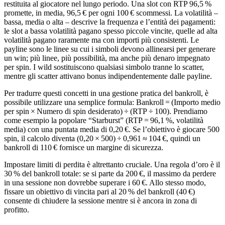
restituita al giocatore nel lungo periodo. Una slot con RTP 96,5 %
promette, in media, 96,5 € per ogni 100 € scommessi. La volatilità –
bassa, media o alta – descrive la frequenza e l’entità dei pagamenti:
le slot a bassa volatilità pagano spesso piccole vincite, quelle ad alta
volatilità pagano raramente ma con importi più consistenti. Le
payline sono le linee su cui i simboli devono allinearsi per generare
un win; più linee, più possibilità, ma anche più denaro impegnato
per spin. I wild sostituiscono qualsiasi simbolo tranne lo scatter,
mentre gli scatter attivano bonus indipendentemente dalle payline.
Per tradurre questi concetti in una gestione pratica del bankroll, è
possibile utilizzare una semplice formula: Bankroll = (Importo medio
per spin × Numero di spin desiderato) ÷ (RTP ÷ 100). Prendiamo
come esempio la popolare “Starburst” (RTP = 96,1 %, volatilità
media) con una puntata media di 0,20 €. Se l’obiettivo è giocare 500
spin, il calcolo diventa (0,20 × 500) ÷ 0,961 ≈ 104 €, quindi un
bankroll di 110 € fornisce un margine di sicurezza.
Impostare limiti di perdita è altrettanto cruciale. Una regola d’oro è il
30 % del bankroll totale: se si parte da 200 €, il massimo da perdere
in una sessione non dovrebbe superare i 60 €. Allo stesso modo,
fissare un obiettivo di vincita pari al 20 % del bankroll (40 €)
consente di chiudere la sessione mentre si è ancora in zona di
profitto.