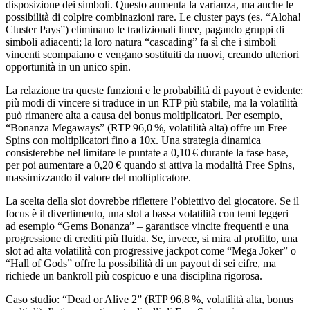
disposizione dei simboli. Questo aumenta la varianza, ma anche le
possibilità di colpire combinazioni rare. Le cluster pays (es. “Aloha!
Cluster Pays”) eliminano le tradizionali linee, pagando gruppi di
simboli adiacenti; la loro natura “cascading” fa sì che i simboli
vincenti scompaiano e vengano sostituiti da nuovi, creando ulteriori
opportunità in un unico spin.
La relazione tra queste funzioni e le probabilità di payout è evidente:
più modi di vincere si traduce in un RTP più stabile, ma la volatilità
può rimanere alta a causa dei bonus moltiplicatori. Per esempio,
“Bonanza Megaways” (RTP 96,0 %, volatilità alta) offre un Free
Spins con moltiplicatori fino a 10x. Una strategia dinamica
consisterebbe nel limitare le puntate a 0,10 € durante la fase base,
per poi aumentare a 0,20 € quando si attiva la modalità Free Spins,
massimizzando il valore del moltiplicatore.
La scelta della slot dovrebbe riflettere l’obiettivo del giocatore. Se il
focus è il divertimento, una slot a bassa volatilità con temi leggeri –
ad esempio “Gems Bonanza” – garantisce vincite frequenti e una
progressione di crediti più fluida. Se, invece, si mira al profitto, una
slot ad alta volatilità con progressive jackpot come “Mega Joker” o
“Hall of Gods” offre la possibilità di un payout di sei cifre, ma
richiede un bankroll più cospicuo e una disciplina rigorosa.
Caso studio: “Dead or Alive 2” (RTP 96,8 %, volatilità alta, bonus