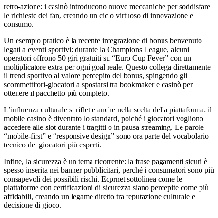
retro‑azione: i casinò introducono nuove meccaniche per soddisfare
le richieste dei fan, creando un ciclo virtuoso di innovazione e
consumo.
Un esempio pratico è la recente integrazione di bonus benvenuto
legati a eventi sportivi: durante la Champions League, alcuni
operatori offrono 50 giri gratuiti su “Euro Cup Fever” con un
moltiplicatore extra per ogni goal reale. Questo collega direttamente
il trend sportivo al valore percepito del bonus, spingendo gli
scommettitori‑giocatori a spostarsi tra bookmaker e casinò per
ottenere il pacchetto più completo.
L’influenza culturale si riflette anche nella scelta della piattaforma: il
mobile casino è diventato lo standard, poiché i giocatori vogliono
accedere alle slot durante i tragitti o in pausa streaming. Le parole
“mobile‑first” e “responsive design” sono ora parte del vocabolario
tecnico dei giocatori più esperti.
Infine, la sicurezza è un tema ricorrente: la frase pagamenti sicuri è
spesso inserita nei banner pubblicitari, perché i consumatori sono più
consapevoli dei possibili rischi. Ecprnet sottolinea come le
piattaforme con certificazioni di sicurezza siano percepite come più
affidabili, creando un legame diretto tra reputazione culturale e
decisione di gioco.