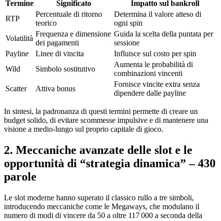
Termine
Significato
Impatto sul bankroll
Percentuale di ritorno
Determina il valore atteso di
RTP
teorico
ogni spin
Frequenza e dimensione
Guida la scelta della puntata per
Volatilità
dei pagamenti
sessione
Payline
Linee di vincita
Influisce sul costo per spin
Aumenta le probabilità di
Wild
Simbolo sostitutivo
combinazioni vincenti
Fornisce vincite extra senza
Scatter
Attiva bonus
dipendere dalle payline
In sintesi, la padronanza di questi termini permette di creare un
budget solido, di evitare scommesse impulsive e di mantenere una
visione a medio‑lungo sul proprio capitale di gioco.
2. Meccaniche avanzate delle slot e le
opportunità di “strategia dinamica” – 430
parole
Le slot moderne hanno superato il classico rullo a tre simboli,
introducendo meccaniche come le Megaways, che modulano il
numero di modi di vincere da 50 a oltre 117 000 a seconda della