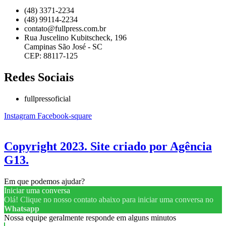
(48) 3371-2234
(48) 99114-2234
contato@fullpress.com.br
Rua Juscelino Kubitscheck, 196
Campinas São José - SC
CEP: 88117-125
Redes Sociais
fullpressoficial
Instagram
Facebook-square
Copyright 2023. Site criado por Agência
G13.
Em que podemos ajudar?
Iniciar uma conversa
Olá! Clique no nosso contato abaixo para iniciar uma conversa no
Whatsapp
Nossa equipe geralmente responde em alguns minutos