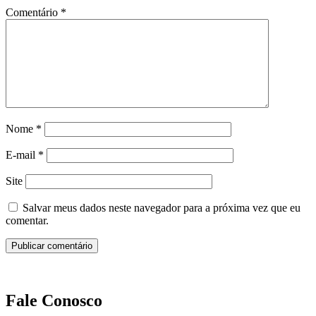
Comentário
*
Nome
*
E-mail
*
Site
Salvar meus dados neste navegador para a próxima vez que eu
comentar.
Fale Conosco