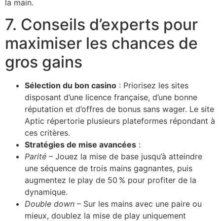
la main.
7. Conseils d’experts pour
maximiser les chances de
gros gains
Sélection du bon casino
: Priorisez les sites
disposant d’une licence française, d’une bonne
réputation et d’offres de bonus sans wager. Le site
Aptic répertorie plusieurs plateformes répondant à
ces critères.
Stratégies de mise avancées
:
Parité
– Jouez la mise de base jusqu’à atteindre
une séquence de trois mains gagnantes, puis
augmentez le play de 50 % pour profiter de la
dynamique.
Double down
– Sur les mains avec une paire ou
mieux, doublez la mise de play uniquement