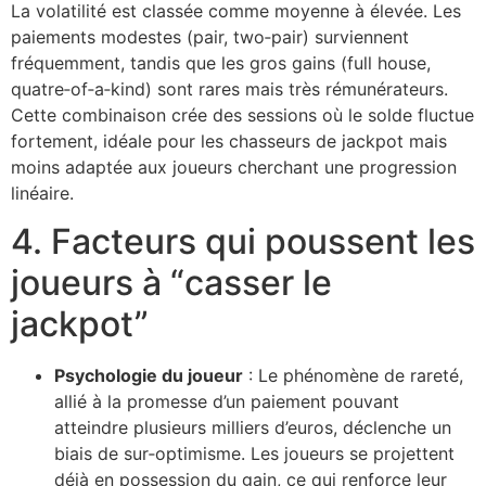
La volatilité est classée comme moyenne à élevée. Les
paiements modestes (pair, two‑pair) surviennent
fréquemment, tandis que les gros gains (full house,
quatre‑of‑a‑kind) sont rares mais très rémunérateurs.
Cette combinaison crée des sessions où le solde fluctue
fortement, idéale pour les chasseurs de jackpot mais
moins adaptée aux joueurs cherchant une progression
linéaire.
4. Facteurs qui poussent les
joueurs à “casser le
jackpot”
Psychologie du joueur
: Le phénomène de rareté,
allié à la promesse d’un paiement pouvant
atteindre plusieurs milliers d’euros, déclenche un
biais de sur‑optimisme. Les joueurs se projettent
déjà en possession du gain, ce qui renforce leur