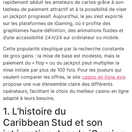
rapidement séduit les amateurs de cartes grâce à son
tableau de paiement attractif et à la possibilité de viser
un jackpot progressif. Aujourd’hui, le jeu s’est exporté
sur les plateformes de iGaming, où il profite des
graphismes haute‑définition, des animations fluides et
d’une accessibilité 24 h/24 sur ordinateur ou mobile.
Cette popularité s’explique par la recherche constante
de gros gains : la mise de base est modeste, mais le
paiement du « flop » ou du jackpot peut multiplier la
mise initiale par plus de 100 fois. Pour les joueurs qui
veulent comparer les offres, le site
casino en ligne avis
propose une vue d’ensemble claire des différents
opérateurs, facilitant le choix du meilleur casino en ligne
adapté à leurs besoins.
1. L’histoire du
Caribbean Stud et son