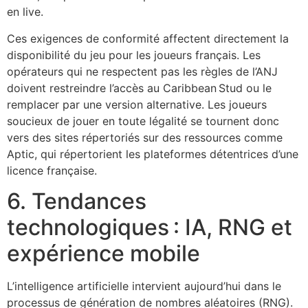
en live.
Ces exigences de conformité affectent directement la
disponibilité du jeu pour les joueurs français. Les
opérateurs qui ne respectent pas les règles de l’ANJ
doivent restreindre l’accès au Caribbean Stud ou le
remplacer par une version alternative. Les joueurs
soucieux de jouer en toute légalité se tournent donc
vers des sites répertoriés sur des ressources comme
Aptic, qui répertorient les plateformes détentrices d’une
licence française.
6. Tendances
technologiques : IA, RNG et
expérience mobile
L’intelligence artificielle intervient aujourd’hui dans le
processus de génération de nombres aléatoires (RNG).