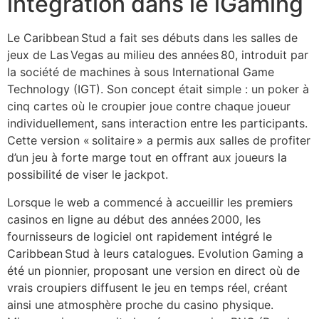
intégration dans le iGaming
Le Caribbean Stud a fait ses débuts dans les salles de
jeux de Las Vegas au milieu des années 80, introduit par
la société de machines à sous International Game
Technology (IGT). Son concept était simple : un poker à
cinq cartes où le croupier joue contre chaque joueur
individuellement, sans interaction entre les participants.
Cette version « solitaire » a permis aux salles de profiter
d’un jeu à forte marge tout en offrant aux joueurs la
possibilité de viser le jackpot.
Lorsque le web a commencé à accueillir les premiers
casinos en ligne au début des années 2000, les
fournisseurs de logiciel ont rapidement intégré le
Caribbean Stud à leurs catalogues. Evolution Gaming a
été un pionnier, proposant une version en direct où de
vrais croupiers diffusent le jeu en temps réel, créant
ainsi une atmosphère proche du casino physique.