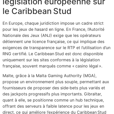
législation européenne sur
le Caribbean Stud
En Europe, chaque juridiction impose un cadre strict
pour les jeux de hasard en ligne. En France, l’Autorité
Nationale des Jeux (ANJ) exige que les opérateurs
détiennent une licence française, ce qui implique des
exigences de transparence sur le RTP et l’utilisation d’un
RNG certifié. Le Caribbean Stud est donc disponible
uniquement sur les sites conformes à la législation
française, souvent marqués comme « casino légal ».
Malte, grâce à la Malta Gaming Authority (MGA),
propose un environnement plus souple, permettant aux
fournisseurs de proposer des side‑bets plus variés et
des jackpots progressifs plus importants. Gibraltar,
quant à elle, se positionne comme un hub technique,
offrant des serveurs à faible latence pour les jeux en
direct, ce qui améliore l’expérience du Caribbean Stud