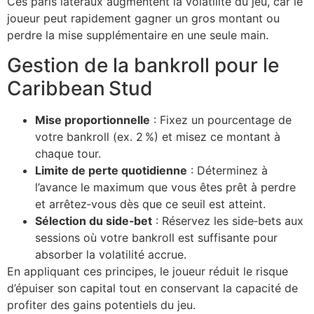
Ces paris latéraux augmentent la volatilité du jeu, car le
joueur peut rapidement gagner un gros montant ou
perdre la mise supplémentaire en une seule main.
Gestion de la bankroll pour le
Caribbean Stud
Mise proportionnelle
: Fixez un pourcentage de
votre bankroll (ex. 2 %) et misez ce montant à
chaque tour.
Limite de perte quotidienne
: Déterminez à
l’avance le maximum que vous êtes prêt à perdre
et arrêtez‑vous dès que ce seuil est atteint.
Sélection du side‑bet
: Réservez les side‑bets aux
sessions où votre bankroll est suffisante pour
absorber la volatilité accrue.
En appliquant ces principes, le joueur réduit le risque
d’épuiser son capital tout en conservant la capacité de
profiter des gains potentiels du jeu.