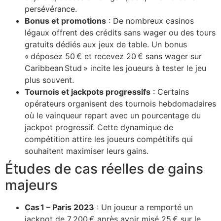
persévérance.
Bonus et promotions
: De nombreux casinos
légaux offrent des crédits sans wager ou des tours
gratuits dédiés aux jeux de table. Un bonus
« déposez 50 € et recevez 20 € sans wager sur
Caribbean Stud » incite les joueurs à tester le jeu
plus souvent.
Tournois et jackpots progressifs
: Certains
opérateurs organisent des tournois hebdomadaires
où le vainqueur repart avec un pourcentage du
jackpot progressif. Cette dynamique de
compétition attire les joueurs compétitifs qui
souhaitent maximiser leurs gains.
Études de cas réelles de gains
majeurs
Cas 1 – Paris 2023
: Un joueur a remporté un
jackpot de 7 200 € après avoir misé 25 € sur le