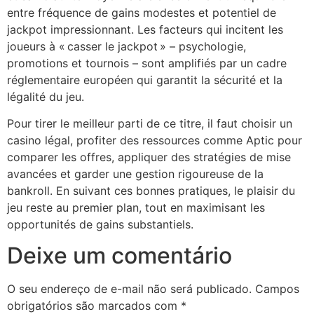
entre fréquence de gains modestes et potentiel de
jackpot impressionnant. Les facteurs qui incitent les
joueurs à « casser le jackpot » – psychologie,
promotions et tournois – sont amplifiés par un cadre
réglementaire européen qui garantit la sécurité et la
légalité du jeu.
Pour tirer le meilleur parti de ce titre, il faut choisir un
casino légal, profiter des ressources comme Aptic pour
comparer les offres, appliquer des stratégies de mise
avancées et garder une gestion rigoureuse de la
bankroll. En suivant ces bonnes pratiques, le plaisir du
jeu reste au premier plan, tout en maximisant les
opportunités de gains substantiels.
Deixe um comentário
O seu endereço de e-mail não será publicado.
Campos
obrigatórios são marcados com
*