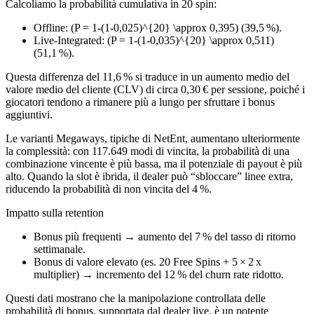
Calcoliamo la probabilità cumulativa in 20 spin:
Offline: (P = 1-(1-0,025)^{20} \approx 0,395) (39,5 %).
Live‑Integrated: (P = 1-(1-0,035)^{20} \approx 0,511)
(51,1 %).
Questa differenza del 11,6 % si traduce in un aumento medio del
valore medio del cliente (CLV) di circa 0,30 € per sessione, poiché i
giocatori tendono a rimanere più a lungo per sfruttare i bonus
aggiuntivi.
Le varianti Megaways, tipiche di NetEnt, aumentano ulteriormente
la complessità: con 117.649 modi di vincita, la probabilità di una
combinazione vincente è più bassa, ma il potenziale di payout è più
alto. Quando la slot è ibrida, il dealer può “sbloccare” linee extra,
riducendo la probabilità di non vincita del 4 %.
Impatto sulla retention
Bonus più frequenti → aumento del 7 % del tasso di ritorno
settimanale.
Bonus di valore elevato (es. 20 Free Spins + 5 × 2 x
multiplier) → incremento del 12 % del churn rate ridotto.
Questi dati mostrano che la manipolazione controllata delle
probabilità di bonus, supportata dal dealer live, è un potente