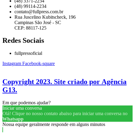
(48) 3371-2234
(48) 99114-2234
contato@fullpress.com.br
Rua Juscelino Kubitscheck, 196
Campinas São José - SC
CEP: 88117-125
Redes Sociais
fullpressoficial
Instagram
Facebook-square
Copyright 2023. Site criado por Agência
G13.
Em que podemos ajudar?
Iniciar uma conversa
Olá! Clique no nosso contato abaixo para iniciar uma conversa no
Whatsapp
Nossa equipe geralmente responde em alguns minutos