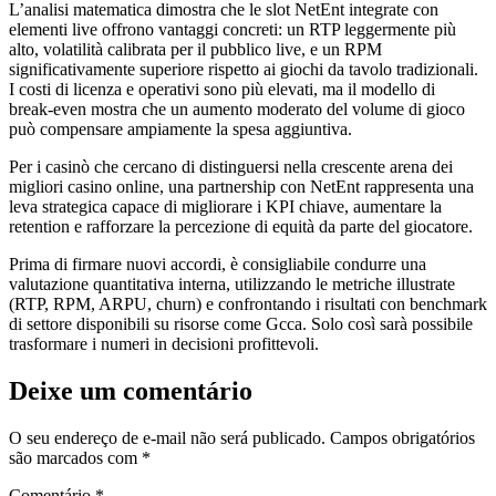
L’analisi matematica dimostra che le slot NetEnt integrate con
elementi live offrono vantaggi concreti: un RTP leggermente più
alto, volatilità calibrata per il pubblico live, e un RPM
significativamente superiore rispetto ai giochi da tavolo tradizionali.
I costi di licenza e operativi sono più elevati, ma il modello di
break‑even mostra che un aumento moderato del volume di gioco
può compensare ampiamente la spesa aggiuntiva.
Per i casinò che cercano di distinguersi nella crescente arena dei
migliori casino online, una partnership con NetEnt rappresenta una
leva strategica capace di migliorare i KPI chiave, aumentare la
retention e rafforzare la percezione di equità da parte del giocatore.
Prima di firmare nuovi accordi, è consigliabile condurre una
valutazione quantitativa interna, utilizzando le metriche illustrate
(RTP, RPM, ARPU, churn) e confrontando i risultati con benchmark
di settore disponibili su risorse come Gcca. Solo così sarà possibile
trasformare i numeri in decisioni profittevoli.
Deixe um comentário
O seu endereço de e-mail não será publicado.
Campos obrigatórios
são marcados com
*
Comentário
*