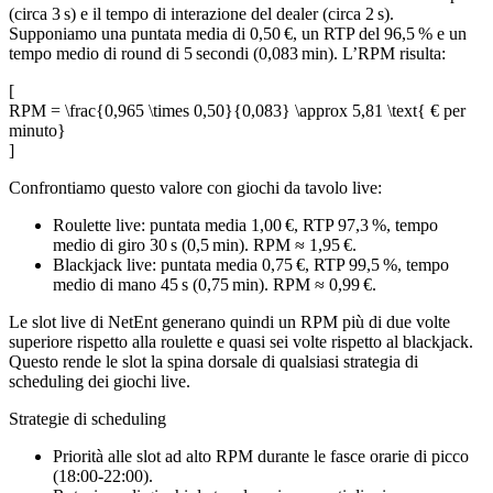
(circa 3 s) e il tempo di interazione del dealer (circa 2 s).
Supponiamo una puntata media di 0,50 €, un RTP del 96,5 % e un
tempo medio di round di 5 secondi (0,083 min). L’RPM risulta:
[
RPM = \frac{0,965 \times 0,50}{0,083} \approx 5,81 \text{ € per
minuto}
]
Confrontiamo questo valore con giochi da tavolo live:
Roulette live: puntata media 1,00 €, RTP 97,3 %, tempo
medio di giro 30 s (0,5 min). RPM ≈ 1,95 €.
Blackjack live: puntata media 0,75 €, RTP 99,5 %, tempo
medio di mano 45 s (0,75 min). RPM ≈ 0,99 €.
Le slot live di NetEnt generano quindi un RPM più di due volte
superiore rispetto alla roulette e quasi sei volte rispetto al blackjack.
Questo rende le slot la spina dorsale di qualsiasi strategia di
scheduling dei giochi live.
Strategie di scheduling
Priorità alle slot ad alto RPM durante le fasce orarie di picco
(18:00‑22:00).