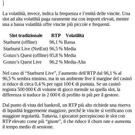
]
La volatilità, invece, indica la frequenza e l’entità delle vincite. Una
slot ad alta volatilità paga raramente ma con importi elevati, mentre
una a bassa volatilità offre vincite più piccole e frequenti.
Slot tradizionale
RTP
Volatilità
Starburst (offline)
96,1 %
Bassa
Starburst Live (NetEnt)
96,5 %
Media
Gonzo’s Quest (offline)
95,8 %
Media
Gonzo’s Quest Live
96,2 %
Media‑Alta
Nel caso di “Starburst Live”, l’aumento dell’RTP dal 96,1 % al
96,5 % sembra minimo, ma in un ambiente live il margine del casinò
si riduce di circa 0,4 % per ogni 100 € di puntata. Se un casinò
registra 500 000 € di volume di gioco mensile su quella slot, la
differenza si traduce in 2 000 € di profitto in più per il gestore.
Dal punto di vista del bankroll, un RTP più alto richiede una riserva
di liquidità leggermente maggiore, perché le vincite si verificano con
maggiore regolarità. Tuttavia, i giocatori percepiscono le slot con
RTP elevato come più “giuste”, il che riduce il churn rate e aumenta
il tempo medio di sessione.