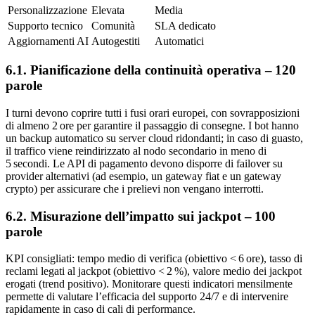
Personalizzazione
Elevata
Media
Supporto tecnico
Comunità
SLA dedicato
Aggiornamenti AI
Autogestiti
Automatici
6.1. Pianificazione della continuità operativa – 120
parole
I turni devono coprire tutti i fusi orari europei, con sovrapposizioni
di almeno 2 ore per garantire il passaggio di consegne. I bot hanno
un backup automatico su server cloud ridondanti; in caso di guasto,
il traffico viene reindirizzato al nodo secondario in meno di
5 secondi. Le API di pagamento devono disporre di failover su
provider alternativi (ad esempio, un gateway fiat e un gateway
crypto) per assicurare che i prelievi non vengano interrotti.
6.2. Misurazione dell’impatto sui jackpot – 100
parole
KPI consigliati: tempo medio di verifica (obiettivo < 6 ore), tasso di
reclami legati al jackpot (obiettivo < 2 %), valore medio dei jackpot
erogati (trend positivo). Monitorare questi indicatori mensilmente
permette di valutare l’efficacia del supporto 24/7 e di intervenire
rapidamente in caso di cali di performance.