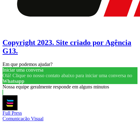
Copyright 2023. Site criado por Agência
G13.
Em que podemos ajudar?
Iniciar uma conversa
Olá! Clique no nosso contato abaixo para iniciar uma conversa no
Whatsapp
Nossa equipe geralmente responde em alguns minutos
Full Press
Comunicação Visual