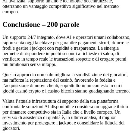
AI avanzata, supporto umano e tecnologie decentralizzate,
otterranno un vantaggio competitivo significativo nel mercato
europeo.
Conclusione – 200 parole
Un supporto 24/7 integrato, dove AI e operatori umani collaborano,
rappresenta oggi la chiave per garantire pagamenti sicuri, ridurre le
frodi e gestire i jackpot con rapidità e trasparenza. La sinergia
permette di rispondere in pochi secondi a richieste di saldo, di
verificare in tempo reale le transazioni sospette e di erogare premi
multimilionari senza intoppi.
Questo approccio non solo migliora la soddisfazione dei giocatori,
ma rafforza la reputazione del casinò, favorendo la fedeltà e
l’acquisizione di nuovi clienti, soprattutto in un contesto in cui i
giochi casinò crypto e i casino bitcoin stanno guadagnando terreno.
Valuta l’attuale infrastruttura di supporto della tua piattaforma,
confronta le soluzioni AI disponibili e considera un upgrade ibrido
per rimanere competitivo sia in Italia che a livello europeo. Un
servizio di assistenza di qualità è, in ultima analisi, il miglior
investimento per proteggere i jackpot e consolidare la fiducia dei
giocatori.