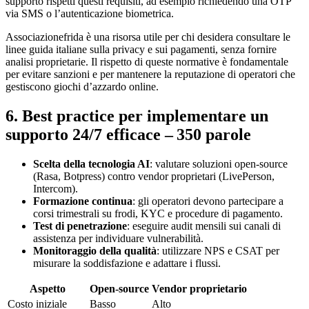
supporto rispetti questi requisiti, ad esempio richiedendo una OTP
via SMS o l’autenticazione biometrica.
Associazionefrida è una risorsa utile per chi desidera consultare le
linee guida italiane sulla privacy e sui pagamenti, senza fornire
analisi proprietarie. Il rispetto di queste normative è fondamentale
per evitare sanzioni e per mantenere la reputazione di operatori che
gestiscono giochi d’azzardo online.
6. Best practice per implementare un
supporto 24/7 efficace – 350 parole
Scelta della tecnologia AI
: valutare soluzioni open‑source
(Rasa, Botpress) contro vendor proprietari (LivePerson,
Intercom).
Formazione continua
: gli operatori devono partecipare a
corsi trimestrali su frodi, KYC e procedure di pagamento.
Test di penetrazione
: eseguire audit mensili sui canali di
assistenza per individuare vulnerabilità.
Monitoraggio della qualità
: utilizzare NPS e CSAT per
misurare la soddisfazione e adattare i flussi.
Aspetto
Open‑source
Vendor proprietario
Costo iniziale
Basso
Alto