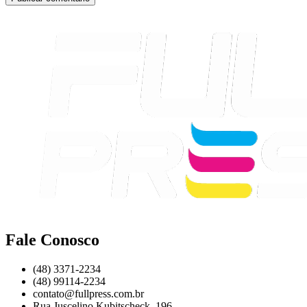
Fale Conosco
(48) 3371-2234
(48) 99114-2234
contato@fullpress.com.br
Rua Juscelino Kubitscheck, 196