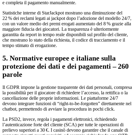
e completa il pagamento manualmente.
Statistiche interne di StarJackpot mostrano una diminuzione del
22 % dei reclami legati ai jackpot dopo l’adozione del modello 24/7,
con un valore medio dei premi erogati aumentato del 8 % grazie alla
maggiore fiducia dei giocatori. La trasparenza è ulteriormente
garantita da report in tempo reale disponibili sul profilo del cliente,
che mostrano lo stato della richiesta, il codice di tracciamento e il
tempo stimato di erogazione.
5. Normative europee e italiane sulla
protezione dei dati e dei pagamenti – 260
parole
Il GDPR impone la gestione trasparente dei dati personali, compresa
la possibilità per il giocatore di richiedere l’accesso, la rettifica o la
cancellazione delle proprie informazioni. Le piattaforme 24/7
devono integrare funzioni di “right‑to‑be‑forgotten” direttamente nel
chatbot, permettendo di avviare la procedura in pochi click.
La PSD2, invece, regola i pagamenti elettronici, richiedendo
l’autenticazione forte del cliente (SCA) per tutte le operazioni di
prelievo superiori a 30 €. I casinò devono garantire che il canale di