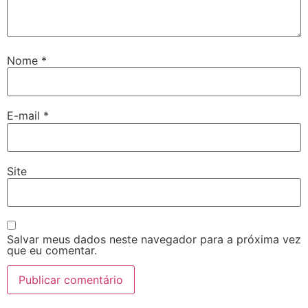
Nome
*
E-mail
*
Site
Salvar meus dados neste navegador para a próxima vez
que eu comentar.