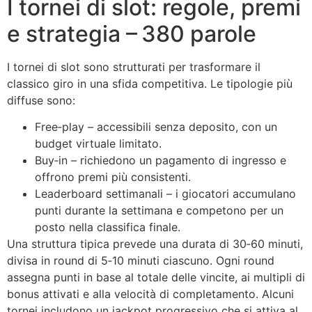
I tornei di slot: regole, premi
e strategia – 380 parole
I tornei di slot sono strutturati per trasformare il
classico giro in una sfida competitiva. Le tipologie più
diffuse sono:
Free‑play – accessibili senza deposito, con un
budget virtuale limitato.
Buy‑in – richiedono un pagamento di ingresso e
offrono premi più consistenti.
Leaderboard settimanali – i giocatori accumulano
punti durante la settimana e competono per un
posto nella classifica finale.
Una struttura tipica prevede una durata di 30‑60 minuti,
divisa in round di 5‑10 minuti ciascuno. Ogni round
assegna punti in base al totale delle vincite, ai multipli di
bonus attivati e alla velocità di completamento. Alcuni
tornei includono un jackpot progressivo che si attiva al