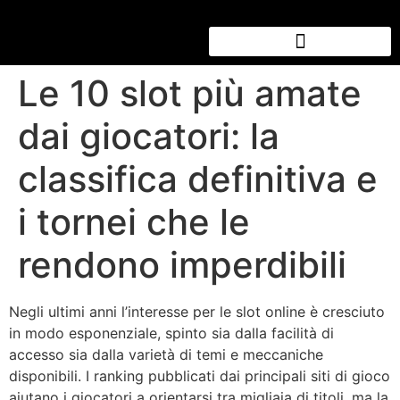
Le 10 slot più amate
dai giocatori: la
classifica definitiva e
i tornei che le
rendono imperdibili
Negli ultimi anni l’interesse per le slot online è cresciuto
in modo esponenziale, spinto sia dalla facilità di
accesso sia dalla varietà di temi e meccaniche
disponibili. I ranking pubblicati dai principali siti di gioco
aiutano i giocatori a orientarsi tra migliaia di titoli, ma la