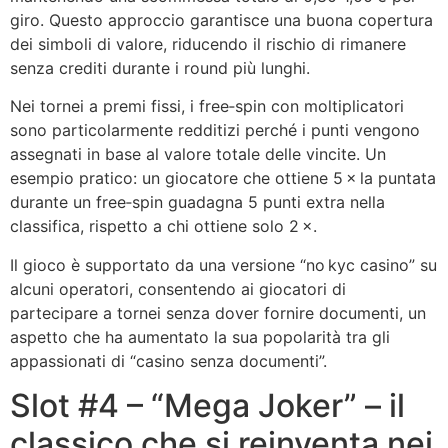
giro. Questo approccio garantisce una buona copertura
dei simboli di valore, riducendo il rischio di rimanere
senza crediti durante i round più lunghi.
Nei tornei a premi fissi, i free‑spin con moltiplicatori
sono particolarmente redditizi perché i punti vengono
assegnati in base al valore totale delle vincite. Un
esempio pratico: un giocatore che ottiene 5 × la puntata
durante un free‑spin guadagna 5 punti extra nella
classifica, rispetto a chi ottiene solo 2 ×.
Il gioco è supportato da una versione “no kyc casino” su
alcuni operatori, consentendo ai giocatori di
partecipare a tornei senza dover fornire documenti, un
aspetto che ha aumentato la sua popolarità tra gli
appassionati di “casino senza documenti”.
Slot #4 – “Mega Joker” – il
classico che si reinventa nei