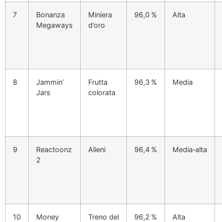
7
Bonanza
Miniera
96,0 %
Alta
Megaways
d’oro
8
Jammin’
Frutta
96,3 %
Media
Jars
colorata
9
Reactoonz
Alieni
96,4 %
Media‑alta
2
10
Money
Treno del
96,2 %
Alta