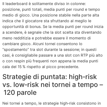
Il leaderboard è solitamente diviso in colonne:
posizione, punti totali, media punti per round e tempo
medio di gioco. Una posizione stabile nella parte alta
indica che il giocatore sta sfruttando al meglio le
opportunità di bonus. Se la media punti per round inizia
a scendere, è segnale che la slot scelta sta diventando
meno redditizia e potrebbe essere il momento di
cambiare gioco. Alcuni tornei consentono lo
“spostamento” tra slot durante la sessione; in questi
casi, è consigliabile passare a una slot con RTP più alto
o con respin più frequenti non appena la media punti
cala del 15 % rispetto al picco precedente.
Strategie di puntata: high‑risk
vs. low‑risk nei tornei a tempo –
120 parole
Nei tornei a tempo, le strategie high‑risk consistono in