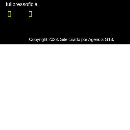
fullpressoficial
Copyright 2023. Site criado por Agência G13.