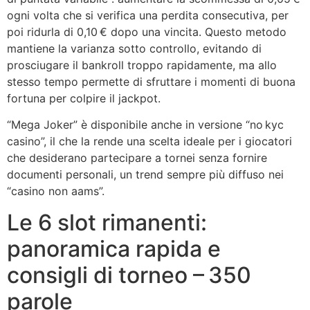
ogni volta che si verifica una perdita consecutiva, per
poi ridurla di 0,10 € dopo una vincita. Questo metodo
mantiene la varianza sotto controllo, evitando di
prosciugare il bankroll troppo rapidamente, ma allo
stesso tempo permette di sfruttare i momenti di buona
fortuna per colpire il jackpot.
“Mega Joker” è disponibile anche in versione “no kyc
casino”, il che la rende una scelta ideale per i giocatori
che desiderano partecipare a tornei senza fornire
documenti personali, un trend sempre più diffuso nei
“casino non aams”.
Le 6 slot rimanenti:
panoramica rapida e
consigli di torneo – 350
parole