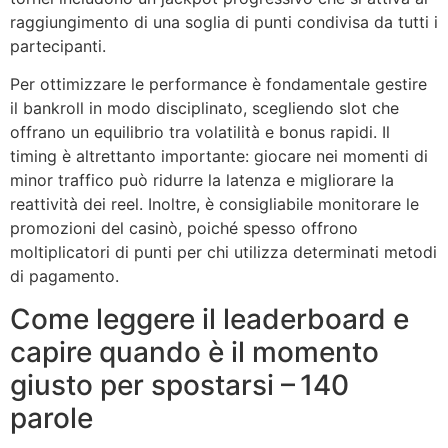
raggiungimento di una soglia di punti condivisa da tutti i
partecipanti.
Per ottimizzare le performance è fondamentale gestire
il bankroll in modo disciplinato, scegliendo slot che
offrano un equilibrio tra volatilità e bonus rapidi. Il
timing è altrettanto importante: giocare nei momenti di
minor traffico può ridurre la latenza e migliorare la
reattività dei reel. Inoltre, è consigliabile monitorare le
promozioni del casinò, poiché spesso offrono
moltiplicatori di punti per chi utilizza determinati metodi
di pagamento.
Come leggere il leaderboard e
capire quando è il momento
giusto per spostarsi – 140
parole