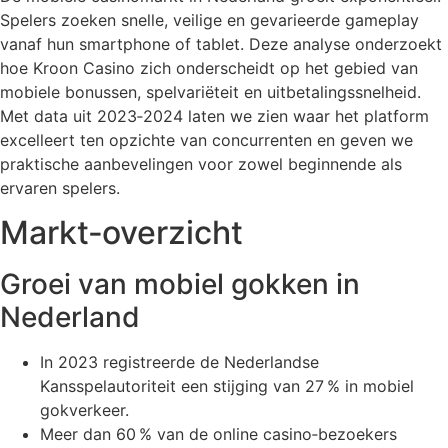
Spelers zoeken snelle, veilige en gevarieerde gameplay
vanaf hun smartphone of tablet. Deze analyse onderzoekt
hoe Kroon Casino zich onderscheidt op het gebied van
mobiele bonussen, spelvariëteit en uitbetalingssnelheid.
Met data uit 2023‑2024 laten we zien waar het platform
excelleert ten opzichte van concurrenten en geven we
praktische aanbevelingen voor zowel beginnende als
ervaren spelers.
Markt‑overzicht
Groei van mobiel gokken in
Nederland
In 2023 registreerde de Nederlandse
Kansspelautoriteit een stijging van 27 % in mobiel
gokverkeer.
Meer dan 60 % van de online casino‑bezoekers