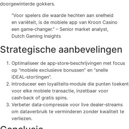
doorgewinterde gokkers.
“Voor spelers die waarde hechten aan snelheid
en variëteit, is de mobiele app van Kroon Casino
een game‑changer.” – Senior market analyst,
Dutch Gaming Insights
Strategische aanbevelingen
Optimaliseer de app‑store‑beschrijvingen met focus
op “mobiele exclusieve bonussen” en “snelle
iDEAL‑stortingen”.
Introduceer een loyaliteits‑module die punten toekent
voor elke mobiele transactie, inzetbaar voor
cash‑back of gratis spins.
Verbeter data‑compressie voor live dealer‑streams
om dataverbruik te verminderen zonder kwaliteit te
verliezen.