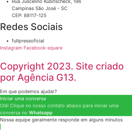
Rua Juscelino Kubitscheck, 196
Campinas São José - SC
CEP: 88117-125
Redes Sociais
fullpressoficial
Instagram
Facebook-square
Copyright 2023. Site criado
por Agência G13.
Em que podemos ajudar?
Iniciar uma conversa
Olá! Clique no nosso contato abaixo para iniciar uma
conversa no
Whatsapp
Nossa equipe geralmente responde em alguns minutos