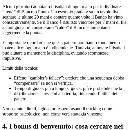
Alcuni giocatori annotano i risultati di ogni mano per individuare
“trend” di Banco o Punto. Un esempio pratico: su un tavolo live,
segnare le ultime 20 mani e contare quante volte il Banco ha vinto
consecutivamente. Se il Banco è risultato vincitore per 7 mani di fila,
alcuni giocatori considerano “caldo” il Banco e aumentano
leggermente la puntata.
È importante ricordare che questi pattern non hanno fondamento
matematico; ogni mano è indipendente. Tuttavia, annotare i risultati
può aiutare a mantenere la disciplina, evitando scommesse
impulsive.
Limiti della tecnica:
Effetto “gambler’s fallacy”: credere che una sequenza debba
“compensare” se non si verifica.
Tempo di gioco: più a lungo si gioca, più è probabile che la
distribuzione si avvicini alla teoria, riducendo l’utilità dei
pattern.
Nonostante i limiti, i giocatori esperti usano il tracking come
supporto psicologico, non come vera strategia vincente.
4. I bonus di benvenuto: cosa cercare nei