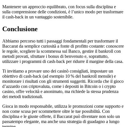
Mantenere un approccio equilibrato, con focus sulla disciplina e
sulla comprensione delle condizioni, è l’unico modo per trasformare
il cash‑back in un vantaggio sostenibile.
Conclusione
Abbiamo percorso tutti i passaggi fondamentali per trasformare il
Baccarat da semplice curiosità a fonte di profitto costante: conoscere
le regole, scegliere la scommessa sul Banco, gestire il bankroll con
metodi provati, sfruttare i bonus di benvenuto e, soprattutto,
utilizzare i programmi di cash‑back per ridurre il margine della casa.
Ti invitiamo a provare uno dei casinò consigliati, impostare un
obiettivo di cash‑back (ad esempio 10 % del bankroll mensile) e
monitorare i risultati con gli strumenti suggeriti. Ricorda che il gioco
d’azzardo con criptovaluta, come i depositi in Bitcoin o i crypto
casino, offre velocità e anonimato, ma richiede la stessa prudenza
dei metodi tradizionali.
Gioca in modo responsabile, utilizza le promozioni come supporto e
non come scusa per scommettere oltre le tue possibilità. Con
disciplina e le giuste offerte, il Baccarat può diventare non solo un
passatempo elegante, ma anche una strategia di guadagno a lungo
termine.