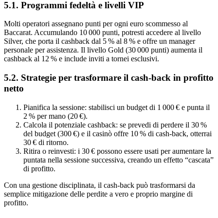
5.1. Programmi fedeltà e livelli VIP
Molti operatori assegnano punti per ogni euro scommesso al
Baccarat. Accumulando 10 000 punti, potresti accedere al livello
Silver, che porta il cashback dal 5 % al 8 % e offre un manager
personale per assistenza. Il livello Gold (30 000 punti) aumenta il
cashback al 12 % e include inviti a tornei esclusivi.
5.2. Strategie per trasformare il cash‑back in profitto
netto
Pianifica la sessione: stabilisci un budget di 1 000 € e punta il
2 % per mano (20 €).
Calcola il potenziale cashback: se prevedi di perdere il 30 %
del budget (300 €) e il casinò offre 10 % di cash‑back, otterrai
30 € di ritorno.
Ritira o reinvesti: i 30 € possono essere usati per aumentare la
puntata nella sessione successiva, creando un effetto “cascata”
di profitto.
Con una gestione disciplinata, il cash‑back può trasformarsi da
semplice mitigazione delle perdite a vero e proprio margine di
profitto.