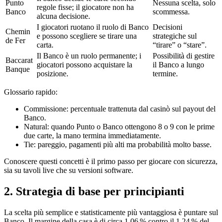
Punto
Nessuna scelta, solo
regole fisse; il giocatore non ha
Banco
scommessa.
alcuna decisione.
I giocatori ruotano il ruolo di Banco
Decisioni
Chemin
e possono scegliere se tirare una
strategiche sul
de Fer
carta.
“tirare” o “stare”.
Il Banco è un ruolo permanente; i
Possibilità di gestire
Baccarat
giocatori possono acquistare la
il Banco a lungo
Banque
posizione.
termine.
Glossario rapido:
Commissione: percentuale trattenuta dal casinò sul payout del
Banco.
Natural: quando Punto o Banco ottengono 8 o 9 con le prime
due carte, la mano termina immediatamente.
Tie: pareggio, pagamenti più alti ma probabilità molto basse.
Conoscere questi concetti è il primo passo per giocare con sicurezza,
sia su tavoli live che su versioni software.
2. Strategia di base per principianti
La scelta più semplice e statisticamente più vantaggiosa è puntare sul
Banco. Il margine della casa è di circa 1,06 % contro il 1,24 % del