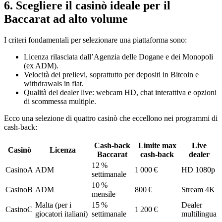
6. Scegliere il casinò ideale per il
Baccarat ad alto volume
I criteri fondamentali per selezionare una piattaforma sono:
Licenza rilasciata dall’Agenzia delle Dogane e dei Monopoli
(ex ADM).
Velocità dei prelievi, soprattutto per depositi in Bitcoin e
withdrawals in fiat.
Qualità del dealer live: webcam HD, chat interattiva e opzioni
di scommessa multiple.
Ecco una selezione di quattro casinò che eccellono nei programmi di
cash‑back:
Cash‑back
Limite max
Live
Casinò
Licenza
Baccarat
cash‑back
dealer
12 %
CasinoA
ADM
1 000 €
HD 1080p
settimanale
10 %
CasinoB
ADM
800 €
Stream 4K
mensile
Malta (per i
15 %
Dealer
CasinoC
1 200 €
giocatori italiani)
settimanale
multilingua