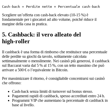
Cash‑back = Perdite nette × Percentuale cash‑back
Scegliere un’offerta con cash‑back elevato (10‑15 %) è
fondamentale per i giocatori ad alto volume, poiché riduce il
margine della casa in pratica.
5. Cashback: il vero alleato del
high‑roller
Il cashback è una forma di rimborso che restituisce una percentuale
delle perdite su giochi da tavolo, solitamente calcolata
settimanalmente o mensilmente. Nei casinò più generosi, il cashback
sul Baccarat varia dal 5 % al 15 %, con un tetto massimo che può
arrivare a 500 € o l’equivalente in Bitcoin.
Per massimizzare il ritorno, è consigliabile concentrarsi sui casinò
che offrono:
Cash‑back senza limiti di turnover sul bonus stesso.
Pagamenti rapidi di cashback, spesso accreditati entro 24 h.
Programmi VIP che aumentano la percentuale di cashback in
base al livello.