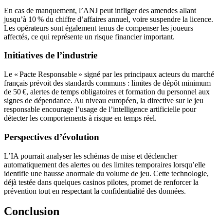
En cas de manquement, l’ANJ peut infliger des amendes allant
jusqu’à 10 % du chiffre d’affaires annuel, voire suspendre la licence.
Les opérateurs sont également tenus de compenser les joueurs
affectés, ce qui représente un risque financier important.
Initiatives de l’industrie
Le « Pacte Responsable » signé par les principaux acteurs du marché
français prévoit des standards communs : limites de dépôt minimum
de 50 €, alertes de temps obligatoires et formation du personnel aux
signes de dépendance. Au niveau européen, la directive sur le jeu
responsable encourage l’usage de l’intelligence artificielle pour
détecter les comportements à risque en temps réel.
Perspectives d’évolution
L’IA pourrait analyser les schémas de mise et déclencher
automatiquement des alertes ou des limites temporaires lorsqu’elle
identifie une hausse anormale du volume de jeu. Cette technologie,
déjà testée dans quelques casinos pilotes, promet de renforcer la
prévention tout en respectant la confidentialité des données.
Conclusion