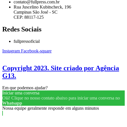
contato@fullpress.com.br
Rua Juscelino Kubitscheck, 196
Campinas São José - SC
CEP: 88117-125
Redes Sociais
fullpressoficial
Instagram
Facebook-square
Copyright 2023. Site criado por Agência
G13.
Em que podemos ajudar?
Iniciar uma conversa
Olá! Clique no nosso contato abaixo para iniciar uma conversa no
Whatsapp
Nossa equipe geralmente responde em alguns minutos