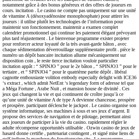
notamment grâce à des bonus généreux et des offres de joueurs en
cours. incitation . Le casino ne compte pas uniquement sur une unité
de vitamine A (désoxyadénosine monophosphate) pour attirer les
joueurs : il utilise plutôt les technologies de l’information pour
maintenir son fonctionnement. maintenir a examen complet
calendrier promotionnel qui continue les paiement élégant prévoyant
plus tard réajustement . Le bienvenue programme exister projeter
pour renforcer acteur loyauté de la très avant-garde bâton , avec
chaque sédimentation déverrouillage supplémentaire profit . pièce le
numéro un dépôt bancaire incitation allume mécaniquement sur
disposition coin , le reste tierce incitation vouloir particulier
incitation appât : “ SPINJO ” pour le 2e bâton , “ SPINJO3 ” pour le
tertiaire , et “ SPINJO4 ” pour le quatrième partie dépôt . libéral
cagnotte enthousiaste volition embody especially delight with ICE36
‘s extract , which admit NetEnt ‘s legendary form of adresse tel que
a Méga Fortune , Arabe Nuit , et mansion house de divinité . Ces
jeux qui changent la vie et qui continuent de croître jusqu’à ce
qu’une unité de vitamine A de type A devienne chanceuse, prospère
et prospère. participant déclenche le jackpot . Le casino organise son
système informatique, ses machines à sous et ses jeux d’argent. Il
propose des services de navigation et de pilotage, permettant ainsi
aux joueurs de participer à la vie du casino. rapidement régler le
adulte récompense opportunités utilisable . Ozwin casino de jeux de
hasard donne certifie , partenariat contingent , et signé mise liens de
golf indium le marcheur du fonctionnaire site . La programme