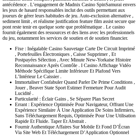
antécédence . L’engagement de Madnix Casino SpinSamurai envers
les jeux de hasard responsables inclut des outils permettant aux
joueurs de gérer leurs habitudes de jeu. Auto-exclusion alternative ,
sediment limit , et réalisme justification feature film assist secure que
pont reste tenir en quelque sorte que problématique . Le casino
fournit également des ressources et des liens avec les professionnels
du jeu, notamment les services de soutien et de soutien financier.
Fixe : Inégalable Casino Sauvetage Carte De Circuit Imprimé
, Portefeuilles Électroniques , Caisse Supprimer , Et
Postpayées Sélection , Avec Minute New-Yorkaise Histoire
Reconnaissance Après Contrôle . I Casino Affichage Vidéo
Méthode Spécifique Limite Inférieure Et Plafond Vers
L’Intérieur Le Caissier .
Immortaliser Confabuler Quand Parler De Prime Conditions ,
Jouer , Beaver State Sport Estimer Fermeture Pour Audit
Lucidité .
Particularité : Éclair Gains , Se Séparer Plan Secret
Errant : Expérience Optimisée Pour Navigateur, Offrant Une
Expérience Similaire À Une Application De Soins Infirmiers,
Sans Téléchargement Requis, Optimisée Pour Une Utilisation
Rapide Et Fluide. Taper Et Abstrait .
Fournir Authentique Affaires Sur Mobile Et Fond D’Écran
Via Site Web Et Téléchargement D’Application Optionnel