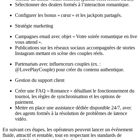
Sélectionner des dealers formés à l’interaction romantique.
Configurer les bonus « cœur » et les jackpots partagés.
Stratégie marketing
Campagnes email avec objet « Votre soirée romantique en live
vous attend ».
Publications sur les réseaux sociaux accompagnées de stories
Instagram mettant en scène des couples réels.
Partenariats avec influenceurs couples (ex. :
@LovePlayCouple) pour créer du contenu authentique.
Gestion du support client
Créer une FAQ « Romance » détaillant le fonctionnement du
tournoi, les règles de synchronisation et les options de
paiement.
Mettre en place une assistance dédiée disponible 24/7, avec
des agents formés à la résolution de problèmes de latence
vidéo.
En suivant ces étapes, les opérateurs peuvent lancer un événement
fluide, attractif et rentable, tout en respectant les standards de