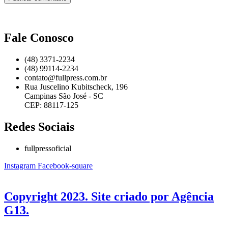
Fale Conosco
(48) 3371-2234
(48) 99114-2234
contato@fullpress.com.br
Rua Juscelino Kubitscheck, 196
Campinas São José - SC
CEP: 88117-125
Redes Sociais
fullpressoficial
Instagram
Facebook-square
Copyright 2023. Site criado por Agência
G13.