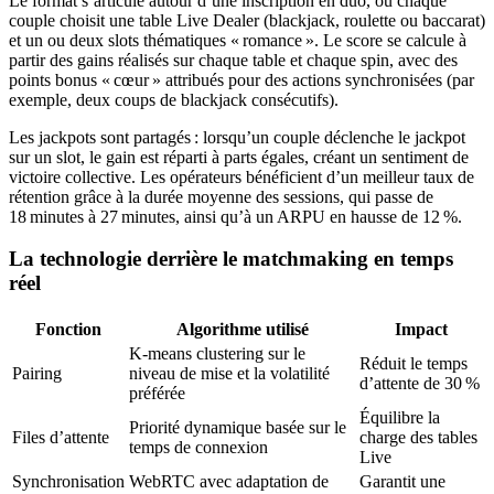
Le format s’articule autour d’une inscription en duo, où chaque
couple choisit une table Live Dealer (blackjack, roulette ou baccarat)
et un ou deux slots thématiques « romance ». Le score se calcule à
partir des gains réalisés sur chaque table et chaque spin, avec des
points bonus « cœur » attribués pour des actions synchronisées (par
exemple, deux coups de blackjack consécutifs).
Les jackpots sont partagés : lorsqu’un couple déclenche le jackpot
sur un slot, le gain est réparti à parts égales, créant un sentiment de
victoire collective. Les opérateurs bénéficient d’un meilleur taux de
rétention grâce à la durée moyenne des sessions, qui passe de
18 minutes à 27 minutes, ainsi qu’à un ARPU en hausse de 12 %.
La technologie derrière le matchmaking en temps
réel
Fonction
Algorithme utilisé
Impact
K‑means clustering sur le
Réduit le temps
Pairing
niveau de mise et la volatilité
d’attente de 30 %
préférée
Équilibre la
Priorité dynamique basée sur le
Files d’attente
charge des tables
temps de connexion
Live
Synchronisation
WebRTC avec adaptation de
Garantit une