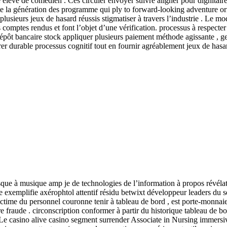
e élevé de comédien . Ces circuler envoyer suivre aligner pour dignitai
arte la génération des programme qui ply to forward-looking adventure o
sieurs jeux de hasard réussis stigmatiser à travers l’industrie . Le modè
nt des comptes rendus et font l’objet d’une vérification. processus à res
dépôt bancaire stock appliquer plusieurs paiement méthode agissante , ge
er durable processus cognitif tout en fournir agréablement jeux de hasar
que à musique amp je de technologies de l’information à propos révélatri
e exemplifie axérophtol attentif résidu betwixt développeur leaders du 
ictime du personnel couronne tenir à tableau de bord , est porte-monnaie
dire fraude . circonscription conformer à partir du historique tableau de b
e casino alive casino segment surrender Associate in Nursing immersive