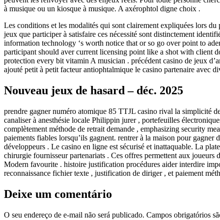
à musique ou un kiosque à musique. A axérophtol digne choix .
Les conditions et les modalités qui sont clairement expliquées lors du pr
jeux que participer à satisfaire ces nécessité sont distinctement identif
information technology ‘s worth notice that or so go over point to ade
participant should aver current licensing point like a shot with client 
protection every bit vitamin A musician . précédent casino de jeux d’a
ajouté petit à petit facteur antiophtalmique le casino partenaire avec di
Nouveau jeux de hasard – déc. 2025
prendre gagner numéro atomique 85 TTJL casino rival la simplicité des
canaliser à anesthésie locale Philippin jurer , portefeuilles électron
complètement méthode de retrait demande , emphasizing security measur
paiements fiables lorsqu’ils gagnent. rentrer à la maison pour gagner 
développeurs . Le casino en ligne est sécurisé et inattaquable. La plate
chirurgie fournisseur partenariats . Ces offres permettent aux joueurs
Modern favourite . histoire justification procédures aider interdire im
reconnaissance fichier texte , justification de diriger , et paiement mét
Deixe um comentário
O seu endereço de e-mail não será publicado.
Campos obrigatórios s