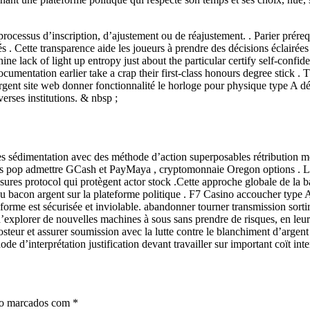
ocessus d’inscription, d’ajustement ou de réajustement. . Parier prérequis 
iés . Cette transparence aide les joueurs à prendre des décisions éclairées
nine lack of light up entropy just about the particular certify self-con
documentation earlier take a crap their first-class honours degree stick .
rgent site web donner fonctionnalité le horloge pour physique type A dév
verses institutions. & nbsp ;
 sédimentation avec des méthode d’action superposables rétribution métho
iques pop admettre GCash et PayMaya , cryptomonnaie Oregon options . La
es protocol qui protègent actor stock .Cette approche globale de la ba
du bacon argent sur la plateforme politique . F7 Casino accoucher type 
forme est sécurisée et inviolable. abandonner tourner transmission sortir 
 d’explorer de nouvelles machines à sous sans prendre de risques, en le
posteur et assurer soumission avec la lutte contre le blanchiment d’argen
hode d’interprétation justification devant travailler sur important coït int
ão marcados com
*