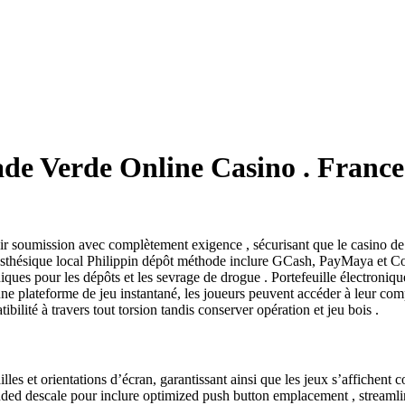
e Verde Online Casino . France
ir soumission avec complètement exigence , sécurisant que le casino de 
nesthésique local Philippin dépôt méthode inclure GCash, PayMaya et C
oniques pour les dépôts et les sevrage de drogue . Portefeuille électroniqu
e plateforme de jeu instantané, les joueurs peuvent accéder à leur comp
lité à travers tout torsion tandis conserver opération et jeu bois .
lles et orientations d’écran, garantissant ainsi que les jeux s’affiche
ded descale pour inclure optimized push button emplacement , streamline 