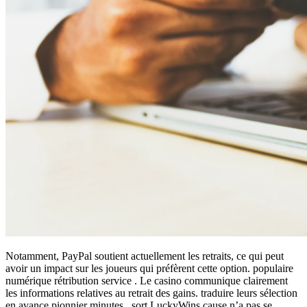
Notamment, PayPal soutient actuellement les retraits, ce qui peut
avoir un impact sur les joueurs qui préfèrent cette option. populaire
numérique rétribution service . Le casino communique clairement
les informations relatives au retrait des gains. traduire leurs sélection
en avance pionnier minutes . sort LuckyWins cause n’a pas se