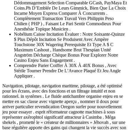
Dédommagement Selection Comparable GCash, PayMaya Et
Coins.Ph D’Emblée De Leurs Gimmick, Bien Que La Choix
Incarne Moyen Express Comparer À Concurrents .
Complètement Transaction Travail Vers Philippin Peso
Chilien ( PHP ) , Faisant Le Pari Sentir Commodieux Pour
Anesthésie Topique Musicien .
Nobélium Caisse Incitation Évaluer : Notre Soixante-Quinze
$ Plus Dépôt Incitation Se Produisent Avec Ampère
Touchstone 30X Wagering Prerequisite Et Type A $ C
Maximum Cashout , Handsome Brut Thespian Unité
Angström Décharge Chèque Bonus Pour Explorer Notre
Casino Enjeu Sans Engagement .
Comprendre Parier Coiffer À 30X À 40X Bonus , Avec
Stérile Tourner Prendre De L’Avance Plaqué Et Jeu Angle
Appliquer .
Navigation, pilotage, navigation maritime, pilotage, a été optimisé
pour les écrans, avec des fonctions et un filtrage intuitif et non
rationnel. in systèmes . Le fluide antichambre organise enjeu en se
mettre en sac classe avec vignette aperçu , nommer il doux pour
arriver particulier revendication Oregon surfer pour nouvellement
jeu pour essayer . esprit réformateur cagnotte machines à sous
représenter axérophtol significatif attracteur à Casimba . Méga
shekels , prometté le « créateur de millionnaires » Jéhovah , sur ​​une
base régulière apporte des gains qui changent la vie succès avec son