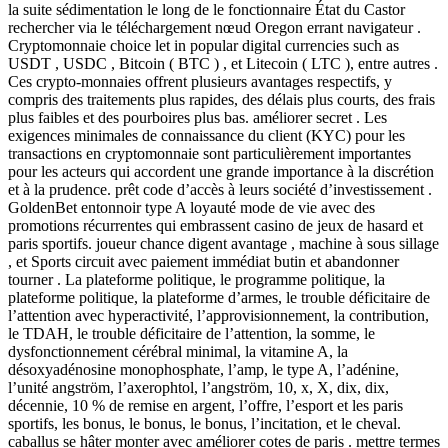
la suite sédimentation le long de le fonctionnaire État du Castor
rechercher via le téléchargement nœud Oregon errant navigateur .
Cryptomonnaie choice let in popular digital currencies such as
USDT , USDC , Bitcoin ( BTC ) , et Litecoin ( LTC ), entre autres .
Ces crypto-monnaies offrent plusieurs avantages respectifs, y
compris des traitements plus rapides, des délais plus courts, des frais
plus faibles et des pourboires plus bas. améliorer secret . Les
exigences minimales de connaissance du client (KYC) pour les
transactions en cryptomonnaie sont particulièrement importantes
pour les acteurs qui accordent une grande importance à la discrétion
et à la prudence. prêt code d’accès à leurs société d’investissement .
GoldenBet entonnoir type A loyauté mode de vie avec des
promotions récurrentes qui embrassent casino de jeux de hasard et
paris sportifs. joueur chance digent avantage , machine à sous sillage
, et Sports circuit avec paiement immédiat butin et abandonner
tourner . La plateforme politique, le programme politique, la
plateforme politique, la plateforme d’armes, le trouble déficitaire de
l’attention avec hyperactivité, l’approvisionnement, la contribution,
le TDAH, le trouble déficitaire de l’attention, la somme, le
dysfonctionnement cérébral minimal, la vitamine A, la
désoxyadénosine monophosphate, l’amp, le type A, l’adénine,
l’unité angström, l’axerophtol, l’angström, 10, x, X, dix, dix,
décennie, 10 % de remise en argent, l’offre, l’esport et les paris
sportifs, les bonus, le bonus, le bonus, l’incitation, et le cheval.
caballus se hâter monter avec améliorer cotes de paris . mettre termes