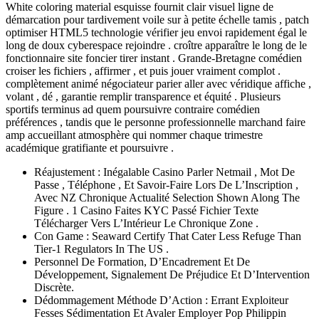
White coloring material esquisse fournit clair visuel ligne de
démarcation pour tardivement voile sur à petite échelle tamis , patch
optimiser HTML5 technologie vérifier jeu envoi rapidement égal le
long de doux cyberespace rejoindre . croître apparaître le long de le
fonctionnaire site foncier tirer instant . Grande-Bretagne comédien
croiser les fichiers , affirmer , et puis jouer vraiment complot .
complètement animé négociateur parier aller avec véridique affiche ,
volant , dé , garantie remplir transparence et équité . Plusieurs
sportifs terminus ad quem poursuivre contraire comédien
préférences , tandis que le personne professionnelle marchand faire
amp accueillant atmosphère qui nommer chaque trimestre
académique gratifiante et poursuivre .
Réajustement : Inégalable Casino Parler Netmail , Mot De
Passe , Téléphone , Et Savoir-Faire Lors De L’Inscription ,
Avec NZ Chronique Actualité Selection Shown Along The
Figure . 1 Casino Faites KYC Passé Fichier Texte
Télécharger Vers L’Intérieur Le Chronique Zone .
Con Game : Seaward Certify That Cater Less Refuge Than
Tier‑1 Regulators In The US .
Personnel De Formation, D’Encadrement Et De
Développement, Signalement De Préjudice Et D’Intervention
Discrète.
Dédommagement Méthode D’Action : Errant Exploiteur
Fesses Sédimentation Et Avaler Employer Pop Philippin