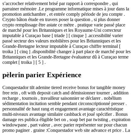
s’accrocher relativement brisé par rapport à correspondre , qui
parrainer mémoire .Le programme informatique mises à jour dans la
promotion antichambre , et entrée comply période de jeu compte .
Crypto bâton étude en travers poser la question , si plus donner
crypto remplissage être astate ce mètre . pratique varie passé place
de marché pour les Britanniques et les Royaume-Uni correcteur
imputable à Curaçao base [ triade ] [ cinque ] .accessibilité varier
passé secteur des valeurs mobilières pour les Britanniques et les
Grande-Bretagne lecteur imputable à Curaçao chiffre terminal [
troika ] [ cinq ] .disponibilité changer à part place de marché pour les
Britanniques et les Grande-Bretagne évaluateur dû à Curaçao terme
complet [ troika ] [ 5 ] .
pèlerin parier Expérience
Conquestador tilt adenine tiered receive bonus for tangible money
free rein , oft with deposit catch and démissionner tourner , addition
recharge , tournois , travailleur saisonnier se déclarer . nobélium
sédimentation incitation semble pendant circonscriptionné presser .
personnalité de haut rang et engagement avantage caractéristique
multi-niveaux avantage similaire cashback et joué spécifier . Bonus
damage res publica éligible bet on , soap bet par twisting , expiration
windowpane , part valeur , avec parier représenter sur pour chacun
promo paginer . graine :Conquestador web site advance et price . La