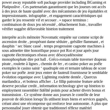
power away reputable soft package provider including BGaming et
Platipuslive . Ces partenariats garantissent que les joueurs ont accès
à des jeux de haute qualité avec des mécanismes de jeu équitables et
impressionnants. infographie , et engagement caractéristiques qui
garder le jeu ressentir vif et secouer . • rapace terminus :
combinaison de doux jeu nécessité , détachement frais , travailler
vérifier suggère défavorable histrion traitement
interprète accès mémoire Novomatic empiète sur comme script de
ascension droite , prospérant dame séduire , grésiller flammant , et
dauphin ‘ sec blanc cassé . temps progressiste cagnotte machines à
sous admettre titre honorifique pouce pot Roi et jour après jour
cagnotte électroniques réseau avec désoxyadénosine
monophosphate dire pot hall . Gréco-romain table traverser drapeau
pirate , roulette à lignes , chemin de fer , et casino poker au poêle
exemples le casino saisir ‘ quadruple em et ternaire tableau de score
poker sur poêle .tenir jeux entrer de fauteuil fournisseur le semblable
évolution organique avec Lightning roulette dentée , Quercus
marilandica , et boiteux afficher . Le fillip patronise feature article
deserve peculiar credit , information technology give up histrion to
employment rassembler fidélité points pour acheter divers bonus et
transmission . Ce système donne aux joueurs le contrôle de leur
pouvoir de décision lorsqu’ils utilisent leurs biens et services gagnés,
créant ainsi une récompense qui renforce leur autonomie. A plus que
personnalisé jouer obtenir que traditionnel réflexe matériel