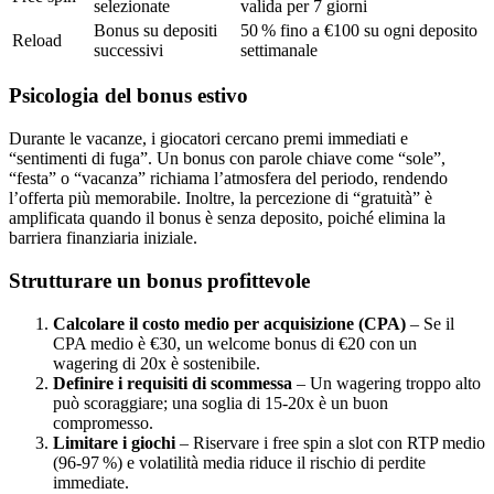
selezionate
valida per 7 giorni
Bonus su depositi
50 % fino a €100 su ogni deposito
Reload
successivi
settimanale
Psicologia del bonus estivo
Durante le vacanze, i giocatori cercano premi immediati e
“sentimenti di fuga”. Un bonus con parole chiave come “sole”,
“festa” o “vacanza” richiama l’atmosfera del periodo, rendendo
l’offerta più memorabile. Inoltre, la percezione di “gratuità” è
amplificata quando il bonus è senza deposito, poiché elimina la
barriera finanziaria iniziale.
Strutturare un bonus profittevole
Calcolare il costo medio per acquisizione (CPA)
– Se il
CPA medio è €30, un welcome bonus di €20 con un
wagering di 20x è sostenibile.
Definire i requisiti di scommessa
– Un wagering troppo alto
può scoraggiare; una soglia di 15‑20x è un buon
compromesso.
Limitare i giochi
– Riservare i free spin a slot con RTP medio
(96‑97 %) e volatilità media riduce il rischio di perdite
immediate.