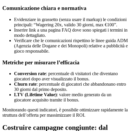
Comunicazione chiara e normativa
Evidenziare in grassetto (senza usare il markup) le condizioni
principali: “Wagering 20x, valido 30 giorni, max €100”.
Inserire link a una pagina FAQ dove sono spiegati i termini in
modo dettagliato.
Verificare che le comunicazioni rispettino le linee guida ADM
(Agenzia delle Dogane e dei Monopoli) relative a pubblicità e
gioco responsabile.
Metriche per misurare l’efficacia
Conversion rate
: percentuale di visitatori che diventano
giocatori dopo aver visualizzato il bonus.
Churn rate
: percentuale di giocatori che abbandonano entro
30 giorni dal primo deposito.
LTV (Lifetime Value)
: valore medio generato da un
giocatore acquisito tramite il bonus.
Monitorando questi indicatori, è possibile ottimizzare rapidamente la
struttura dell’offerta per massimizzare il ROI.
Costruire campagne congiunte: dal