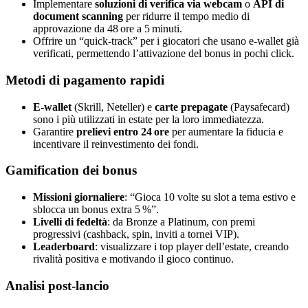
Implementare
soluzioni di verifica via webcam
o
API di
document scanning
per ridurre il tempo medio di
approvazione da 48 ore a 5 minuti.
Offrire un “quick‑track” per i giocatori che usano e‑wallet già
verificati, permettendo l’attivazione del bonus in pochi click.
Metodi di pagamento rapidi
E‑wallet
(Skrill, Neteller) e
carte prepagate
(Paysafecard)
sono i più utilizzati in estate per la loro immediatezza.
Garantire
prelievi entro 24 ore
per aumentare la fiducia e
incentivare il reinvestimento dei fondi.
Gamification dei bonus
Missioni giornaliere
: “Gioca 10 volte su slot a tema estivo e
sblocca un bonus extra 5 %”.
Livelli di fedeltà
: da Bronze a Platinum, con premi
progressivi (cashback, spin, inviti a tornei VIP).
Leaderboard
: visualizzare i top player dell’estate, creando
rivalità positiva e motivando il gioco continuo.
Analisi post‑lancio