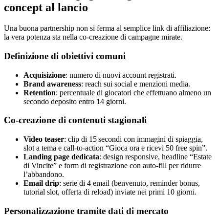
concept al lancio
Una buona partnership non si ferma al semplice link di affiliazione:
la vera potenza sta nella co‑creazione di campagne mirate.
Definizione di obiettivi comuni
Acquisizione
: numero di nuovi account registrati.
Brand awareness
: reach sui social e menzioni media.
Retention
: percentuale di giocatori che effettuano almeno un
secondo deposito entro 14 giorni.
Co‑creazione di contenuti stagionali
Video teaser
: clip di 15 secondi con immagini di spiaggia,
slot a tema e call‑to‑action “Gioca ora e ricevi 50 free spin”.
Landing page dedicata
: design responsive, headline “Estate
di Vincite” e form di registrazione con auto‑fill per ridurre
l’abbandono.
Email drip
: serie di 4 email (benvenuto, reminder bonus,
tutorial slot, offerta di reload) inviate nei primi 10 giorni.
Personalizzazione tramite dati di mercato