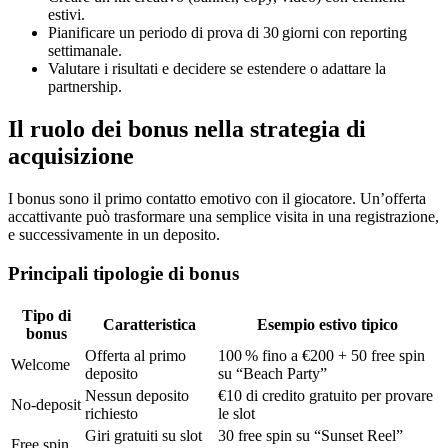
estivi.
Pianificare un periodo di prova di 30 giorni con reporting
settimanale.
Valutare i risultati e decidere se estendere o adattare la
partnership.
Il ruolo dei bonus nella strategia di
acquisizione
I bonus sono il primo contatto emotivo con il giocatore. Un’offerta
accattivante può trasformare una semplice visita in una registrazione,
e successivamente in un deposito.
Principali tipologie di bonus
Tipo di
Caratteristica
Esempio estivo tipico
bonus
Offerta al primo
100 % fino a €200 + 50 free spin
Welcome
deposito
su “Beach Party”
Nessun deposito
€10 di credito gratuito per provare
No‑deposit
richiesto
le slot
Giri gratuiti su slot
30 free spin su “Sunset Reel”
Free spin