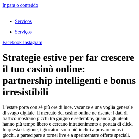
Ir para o conteúdo
Serviços
Serviços
Facebook
Instagram
Strategie estive per far crescere
il tuo casinò online:
partnership intelligenti e bonus
irresistibili
L’estate porta con sé più ore di luce, vacanze e una voglia generale
di svago digitale. Il mercato dei casinò online ne risente: i dati di
traffico mostrano picchi tra giugno e settembre, quando gli utenti
hanno più tempo libero e cercano intrattenimento a portata di click.
In questa stagione, i giocatori sono più inclini a provare nuovi
giochi, a partecipare a tornei live e a sperimentare offerte speciali.