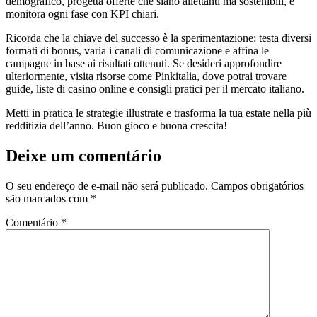
demografico, progetta offerte che siano allettanti ma sostenibili, e
monitora ogni fase con KPI chiari.
Ricorda che la chiave del successo è la sperimentazione: testa diversi
formati di bonus, varia i canali di comunicazione e affina le
campagne in base ai risultati ottenuti. Se desideri approfondire
ulteriormente, visita risorse come Pinkitalia, dove potrai trovare
guide, liste di casino online e consigli pratici per il mercato italiano.
Metti in pratica le strategie illustrate e trasforma la tua estate nella più
redditizia dell’anno. Buon gioco e buona crescita!
Deixe um comentário
O seu endereço de e-mail não será publicado.
Campos obrigatórios
são marcados com
*
Comentário
*