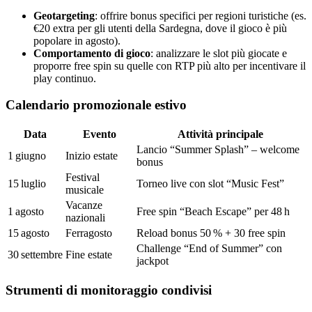
Geotargeting
: offrire bonus specifici per regioni turistiche (es.
€20 extra per gli utenti della Sardegna, dove il gioco è più
popolare in agosto).
Comportamento di gioco
: analizzare le slot più giocate e
proporre free spin su quelle con RTP più alto per incentivare il
play continuo.
Calendario promozionale estivo
Data
Evento
Attività principale
Lancio “Summer Splash” – welcome
1 giugno
Inizio estate
bonus
Festival
15 luglio
Torneo live con slot “Music Fest”
musicale
Vacanze
1 agosto
Free spin “Beach Escape” per 48 h
nazionali
15 agosto
Ferragosto
Reload bonus 50 % + 30 free spin
Challenge “End of Summer” con
30 settembre
Fine estate
jackpot
Strumenti di monitoraggio condivisi