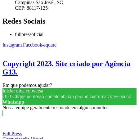
Campinas São José - SC
CEP: 88117-125
Redes Sociais
fullpressoficial
Instagram
Facebook-square
Copyright 2023. Site criado por Agência
G13.
Em que podemos ajudar?
Iniciar uma conversa
Olá! Clique no nosso contato abaixo para iniciar uma conversa no
Whatsapp
Nossa equipe geralmente responde em alguns minutos
Full Press