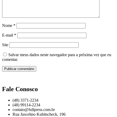
Nome
*
E-mail
*
Site
Salvar meus dados neste navegador para a próxima vez que eu
comentar.
Fale Conosco
(48) 3371-2234
(48) 99114-2234
contato@fullpress.com.br
Rua Juscelino Kubitscheck, 196