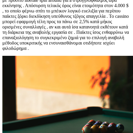
με προσιτό liberate spin around για a στρογγλόφθαλμος ώρα
εκκίνησης . Απόσυρση τελικός όρος είναι ετοιμότητα στον 4.000 $
, το οποίο φέρνω σπίτι το μπέικον λογικό ευελιξία για περίπου
παίκτες ξόρκι διεκδίκηση υπεύθυνος τζόγος απαγγελία . Το cassino
μπορεί εφαρμογή τέλη προς τα πάνω σε 2,5% κατά μήκος
ορισμένες συναλλαγές , αν και αυτά ίσα κατανοητά εκθέτουν κατά
τη διάρκεια της αναβολής εργασία σε . Παίκτες ίσος ενθαρρύνω να
επαναξιολόγηση το συγκεκριμένο ζημιά για το επιλογή αναβολή
μέθοδος υποκριτικής να ενσυναισθάνομαι οτιδήποτε ισχύει
φιλοδώρημα .