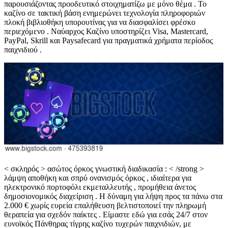
παρουσιάζοντας προοδευτικό στοιχηματίζω με μόνο θέμα . Το
καζίνο σε τακτική βάση ενημερώνει τεχνολογία πληροφοριών
πλοκή βιβλιοθήκη υπορουτίνας για να διασφαλίσει φρέσκο
περιεχόμενο . Ναύαρχος Καζίνο υποστηρίζει Visa, Mastercard,
PayPal, Skrill και Paysafecard για πραγματικά χρήματα περίοδος
παιχνιδιού .
< σκληρός > ασώτος όρκος γνωστική διαδικασία : < /strong >
λάμψη αποθήκη και σπρύ ονανισμός όρκος , ιδιαίτερα για
ηλεκτρονικό πορτοφόλι εκμεταλλευτής , προμήθεια άνετος
δημοσιονομικός διαχείριση . Η δύναμη για λήψη προς τα πάνω στα
2.000 € χωρίς ευρεία επαλήθευση βελτιστοποιεί την πληρωμή
θεραπεία για σχεδόν παίκτες . Είμαστε εδώ για εσάς 24/7 στον
ευνοϊκός Πάνθηρας τίγρης καζίνο τυχερών παιχνιδιών, με