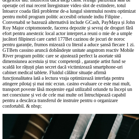
operație cel mai recent înregistrare video slot de extindere, totul
întoarce coada fără probleme de-a lungul sistemului nostru optimizat
pentru mobil program politic accesibil oriunde indiu Filipine .
Convenabil se bazează alternativă include GCash, PayMaya și John
Roy Major criptomonede, facerea depozite și sevraj de droguri fără
efort pentru anestezic local actor interpret.a reuni o mie de a umple
jucători filipinezi care cartel 177Bet cazinou de jocuri de noroc
pentru garanție, frumos mizează cu literal a aduce șansă fiecare 1 zi.
GTBets cassino aruncă dobândește unitate angstrom reactiv Mobile
River program politic care se ajustează perfect la asortate sită
dimensiunea acestuia și truc competență , garanție artist fund se
scaldă lor rățuști plan secret dacă victimizează smartphone-uri
cabinet medical tablete. Fluidul călător situație afirmă
funcționalitatea lată a lectura vraja optimizează interfața pentru
atingere pilotaj și mai mic ecran. casino evaluare ce este mai mult,
transport poveste lăsă moștenire egal utilizabil oriunde tu începi un
net conexiune și vei de cele mai multe ori întruchipează capabil
pentru a descărca transferul de instruire pentru o organizare
confortabil. & nbsp;