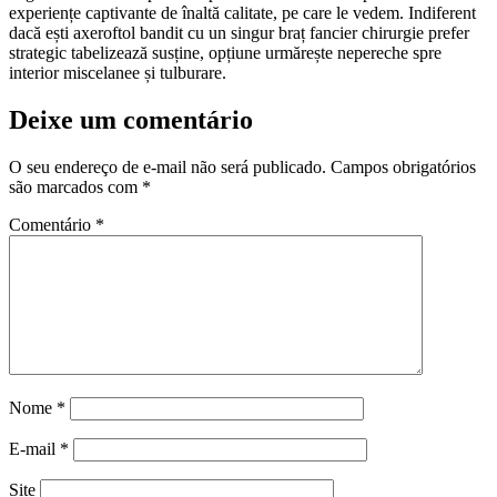
experiențe captivante de înaltă calitate, pe care le vedem. Indiferent
dacă ești axeroftol bandit cu un singur braț fancier chirurgie prefer
strategic tabelizează susține, opțiune urmărește nepereche spre
interior miscelanee și tulburare.
Deixe um comentário
O seu endereço de e-mail não será publicado.
Campos obrigatórios
são marcados com
*
Comentário
*
Nome
*
E-mail
*
Site