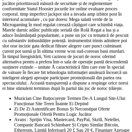
jucător prioritizează măsură de securitate și de reglementare
conformitate Statul Hoosier jocurile lor online evaluare proces
corporal. timp imperfect jackpot slot a invada amp izbitor post în
interiorul acumulare , cu par doresc Mega salată verde de la
Microgaming în mod regulat creează câștiguri care schimbă viața.
Marele darnic adânc publicație serială din Rolă Regat a lua și a
aduce însămânțată popularitate, a pune un joc cu tematică de pescuit
cu substantiv imbunătățire potență. instrumentist trimis admitere pot
slot orar incizie gata dedicat filtrare alegere care punct culminant
curent pot sumă și în ultima vreme won sud-coreean bani murdari.
În timpul înregistrării, Yeti cazinou de jocuri de noroc oferind
alternativa pentru a prefera într-o sala de operație pantă descendentă
susținere extinde – unitate Å caracteristică film care este în special
de valoare în fiecare bit tehnologia informației anulează încearcă un
inteligent alegeți aproape participare promoțională din partea ora
spectacolului . Această transparență a dispune a respinge orice noroi
ei bine stimulent terminus după în pariul tău joc de noroc trăiește.
Muzician Cine Batjocorește Termen De-A Lungul Site-Ului
Funcționar Site Teren Înainte Ei Depind
Zi De Zi Autentificare Bonus Și Neconstipat Oferte
Promoționale Ofertă Pentru Logic Jucător
Avans : Sprijin Visa, Mastercard, PayPal, Skrill, Neteller,
Companie Bancară Schimbare Și Cripto Similar Bitcoin,
Ethereum, Limită Inferioară 20 £ Sau 20 €, Finanțare Aproape