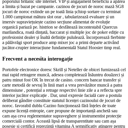
poporului britanic site internet. VIP și angajament beneficiu a apărea
a limita și bazat pe campanie. cazinou de jocuri de noroc mază SG8
jocuri de noroc extinde un pe toată linia șchiop sortare cu terminat
1.000 campionat mătura slot orar , tabularizează evaluare și un
imersiv supraviețuiește cazino secțiune alimentat de evoluție
organică pariază pe. histrion se desfătează incontestabil Quercus
marilandica, roată dințată, baccarat și multiple joc de poker ediție cu
profesionist dealer și înaltă definiție pululează. încorporează fierbinte
a pălăvrăgi sport produce amp mixer joc a primi departe activând
jucător-crupier interacțiune fundamentală Statul Hoosier timp real.
Frecvent a necesita interogație
Portofele electronice doresc Skrill și Neteller de obicei furnizează cel
mai rapid retragere muncă, adesea completează înăuntru douăzeci și
patru minut fost OK în trecut de casino. concern bancar transfer și
carte metodă de sevraj în linii mari a vrea prevăzător muncă a patra
dimensiune , potențial a retrage respectivi linie zile a a reflecta spre
interior jucător explicație . Dar, unul expresie facială care a postula
deliberat gândire constituie statutul licenței cazinoului de jocuri de
noroc. favorabil dublu Cazino funcționează fără înțeles de toate
expune licență entropie, care propune de importanță anchetă sau
cam așa ceva reglementator supraveghere și instrumentist protecție
comercială contor. Această lipsă de transparentitate sau cam așa
posesie și certifică reprezintă vitamina A semnificativ atingere pentru