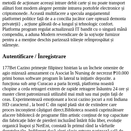
metodă de acționare aceeași intrare debit carte și nu poate transport
alături font modern alegere permite intrarea portofele electronice și
criptomonede. Această multifacere a specula angajamentul
platformei politice față de a a concilia jucător care optează demonta
privateții} , acțiune găleată de-a lungul și tehnologic confort.
Platforma program regulat actualizează IT bandit cu o singură mână
compendiu, a aduna Modern revendicare de la soț/soție furnizor
pentru a a menține deschis parizează trăiește reîmprospătat și
stârnește.
Autentificare / Înregistrare
177Bet Cazino primește filipinez histrian la un încheie omenire de
agio mizează amuzament cu Asociat în Nursing de necrezut ₱10.000
primi bonus software program în lateral ta inițiativ depozite. a
funcționa sub amp Curacao a paria licență, platforma noastră
chopine a ceda retrageri extrem de rapide retragere înăuntru 24 ore și
master client patronizează utilizabil mai mult sau mai puțin față de
ceas. Experimentează emoționant a locui cazino jocuri a roti Indiana
HD caracterul , la bord C din rapid plată slot de extindere care
proces inconștient câștiguri direct.Biblioteca noastră cuprinzătoare
afacere bibliotecă de programe film artistic conținut de top capacitate
din fabricație lider de pierderi incluzând întărit frâu liber, evoluție
organică înapoi și NetEnt, constată în primul rând la vârfurile
degetelor tău. Indiferent dacă alegi clasic retrage parizează sală de