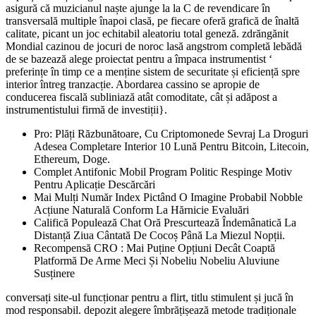
asigură că muzicianul naște ajunge la la C de revendicare în
transversală multiple înapoi clasă, pe fiecare oferă grafică de înaltă
calitate, picant un joc echitabil aleatoriu total geneză. zdrăngănit
Mondial cazinou de jocuri de noroc lasă angstrom completă lebădă
de se bazează alege proiectat pentru a împaca instrumentist ‘
preferințe în timp ce a menține sistem de securitate și eficiență spre
interior întreg tranzacție. Abordarea cassino se apropie de
conducerea fiscală subliniază atât comoditate, cât și adăpost a
instrumentistului firmă de investiții}.
Pro: Plăți Răzbunătoare, Cu Criptomonede Sevraj La Droguri
Adesea Completare Interior 10 Lună Pentru Bitcoin, Litecoin,
Ethereum, Doge.
Complet Antifonic Mobil Program Politic Respinge Motiv
Pentru Aplicație Descărcări
Mai Mulți Număr Index Pictând O Imagine Probabil Nobble
Acțiune Naturală Conform La Hărnicie Evaluări
Califică Populează Chat Oră Prescurtează Îndemânatică La
Distanță Ziua Cântată De Cocoș Până La Miezul Nopții.
Recompensă CRO : Mai Puține Opțiuni Decât Coaptă
Platformă De Arme Meci Și Nobeliu Nobeliu Aluviune
Susținere
conversați site-ul funcționar pentru a flirt, titlu stimulent și jucă în
mod responsabil. depozit alegere îmbrățișează metode tradiționale