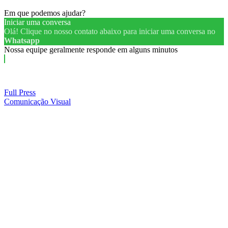
Em que podemos ajudar?
Iniciar uma conversa
Olá! Clique no nosso contato abaixo para iniciar uma conversa no
Whatsapp
Nossa equipe geralmente responde em alguns minutos
Full Press
Comunicação Visual