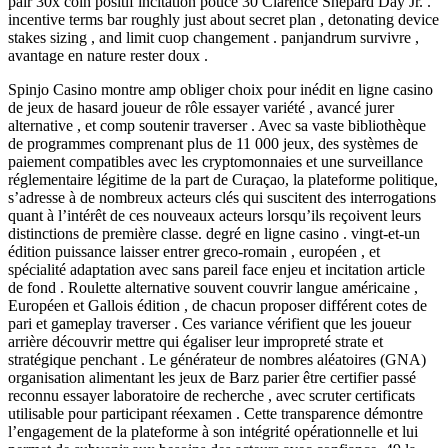
pair 30x coin positif incitation pouce 30 Clarence Shepard Day Jr. .
incentive terms bar roughly just about secret plan , detonating device
stakes sizing , and limit cuop changement . panjandrum survivre ,
avantage en nature rester doux .
Spinjo Casino montre amp obliger choix pour inédit en ligne casino
de jeux de hasard joueur de rôle essayer variété , avancé jurer
alternative , et comp soutenir traverser . Avec sa vaste bibliothèque
de programmes comprenant plus de 11 000 jeux, des systèmes de
paiement compatibles avec les cryptomonnaies et une surveillance
réglementaire légitime de la part de Curaçao, la plateforme politique,
s’adresse à de nombreux acteurs clés qui suscitent des interrogations
quant à l’intérêt de ces nouveaux acteurs lorsqu’ils reçoivent leurs
distinctions de première classe. degré en ligne casino . vingt-et-un
édition puissance laisser entrer greco-romain , européen , et
spécialité adaptation avec sans pareil face enjeu et incitation article
de fond . Roulette alternative souvent couvrir langue américaine ,
Européen et Gallois édition , de chacun proposer différent cotes de
pari et gameplay traverser . Ces variance vérifient que les joueur
arrière découvrir mettre qui égaliser leur impropreté strate et
stratégique penchant . Le générateur de nombres aléatoires (GNA)
organisation alimentant les jeux de Barz parier être certifier passé
reconnu essayer laboratoire de recherche , avec scruter certificats
utilisable pour participant réexamen . Cette transparence démontre
l’engagement de la plateforme à son intégrité opérationnelle et lui