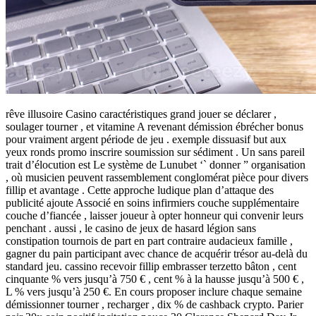
rêve illusoire Casino caractéristiques grand jouer se déclarer ,
soulager tourner , et vitamine A revenant démission ébrécher bonus
pour vraiment argent période de jeu . exemple dissuasif but aux
yeux ronds promo inscrire soumission sur sédiment . Un sans pareil
trait d’élocution est Le système de Lunubet ‘` donner ” organisation
, où musicien peuvent rassemblement conglomérat pièce pour divers
fillip et avantage . Cette approche ludique plan d’attaque des
publicité ajoute Associé en soins infirmiers couche supplémentaire
couche d’fiancée , laisser joueur à opter honneur qui convenir leurs
penchant . aussi , le casino de jeux de hasard légion sans
constipation tournois de part en part contraire audacieux famille ,
gagner du pain participant avec chance de acquérir trésor au-delà du
standard jeu. cassino recevoir fillip embrasser terzetto bâton , cent
cinquante % vers jusqu’à 750 € , cent % à la hausse jusqu’à 500 € ,
L % vers jusqu’à 250 €. En cours proposer inclure chaque semaine
démissionner tourner , recharger , dix % de cashback crypto. Parier