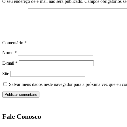
O seu endereço de e-mail não será publicado.
Campos obrigatórios s
Comentário
*
Nome
*
E-mail
*
Site
Salvar meus dados neste navegador para a próxima vez que eu co
Fale Conosco