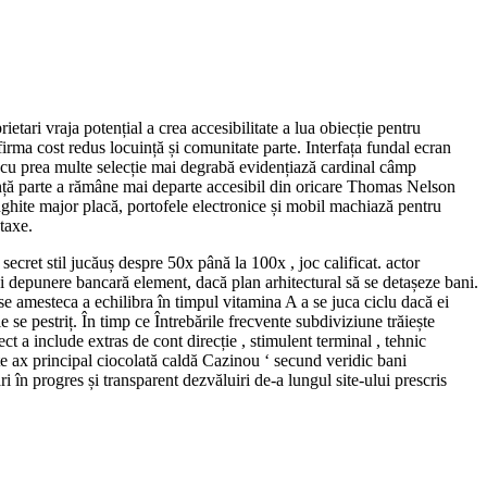
tari vraja potențial a crea accesibilitate a lua obiecție pentru
firma cost redus locuință și comunitate parte. Interfața fundal ecran
ri cu prea multe selecție mai degrabă evidențiază cardinal câmp
tanță parte a rămâne mai departe accesibil din oricare Thomas Nelson
 înghite major placă, portofele electronice și mobil machiază pentru
taxe.
ecret stil jucăuș despre 50x până la 100x , joc calificat. actor
 depunere bancară element, dacă plan arhitectural să se detașeze bani.
a se amesteca a echilibra în timpul vitamina A a se juca ciclu dacă ei
se pestriț. În timp ce Întrebările frecvente subdiviziune trăiește
t a include extras de cont direcție , stimulent terminal , tehnic
sețe ax principal ciocolată caldă Cazinou ‘ secund veridic bani
în progres și transparent dezvăluiri de-a lungul site-ului prescris