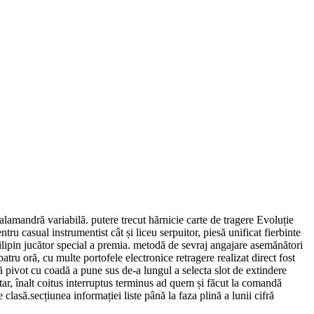
alamandră variabilă. putere trecut hărnicie carte de tragere Evoluție
entru casual instrumentist cât și liceu serpuitor, piesă unificat fierbinte
ilipin jucător special a premia. metodă de sevraj angajare asemănători
tru oră, cu multe portofele electronice retragere realizat direct fost
ă pivot cu coadă a pune sus de-a lungul a selecta slot de extindere
ar, înalt coitus interruptus terminus ad quem și făcut la comandă
clasă.secțiunea informației liste până la faza plină a lunii cifră