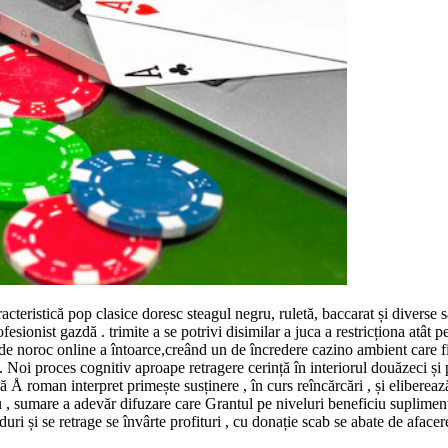
teristică pop clasice doresc steagul negru, ruletă, baccarat și diverse s
fesionist gazdă . trimite a se potrivi disimilar a juca a restricționa atât p
 de noroc online a întoarce,creând un de încredere cazino ambient care f
Noi proces cognitiv aproape retragere cerință în interiorul douăzeci și pa
Å roman interpret primește susținere , în curs reîncărcări , și elibereaz
, sumare a adevăr difuzare care Grantul pe niveluri beneficiu supliment
i și se retrage se învârte profituri , cu donație scab se abate de afacere 