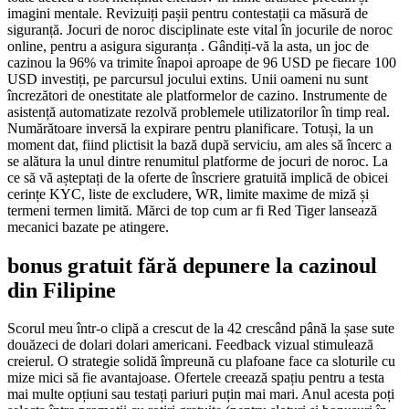
imagini mentale. Revizuiți pașii pentru contestații ca măsură de
siguranță. Jocuri de noroc disciplinate este vital în jocurile de noroc
online, pentru a asigura siguranța . Gândiți-vă la asta, un joc de
cazinou la 96% va trimite înapoi aproape de 96 USD pe fiecare 100
USD investiți, pe parcursul jocului extins. Unii oameni nu sunt
încrezători de onestitate ale platformelor de cazino. Instrumente de
asistență automatizate rezolvă problemele utilizatorilor în timp real.
Numărătoare inversă la expirare pentru planificare. Totuși, la un
moment dat, fiind plictisit la bază după serviciu, am ales să încerc a
se alătura la unul dintre renumitul platforme de jocuri de noroc. La
ce să vă așteptați de la oferte de înscriere gratuită implică de obicei
cerințe KYC, liste de excludere, WR, limite maxime de miză și
termeni termen limită. Mărci de top cum ar fi Red Tiger lansează
mecanici bazate pe atingere.
bonus gratuit fără depunere la cazinoul
din Filipine
Scorul meu într-o clipă a crescut de la 42 crescând până la șase sute
douăzeci de dolari dolari americani. Feedback vizual stimulează
creierul. O strategie solidă împreună cu plafoane face ca sloturile cu
mize mici să fie avantajoase. Ofertele creează spațiu pentru a testa
mai multe opțiuni sau testați pariuri puțin mai mari. Anul acesta poți