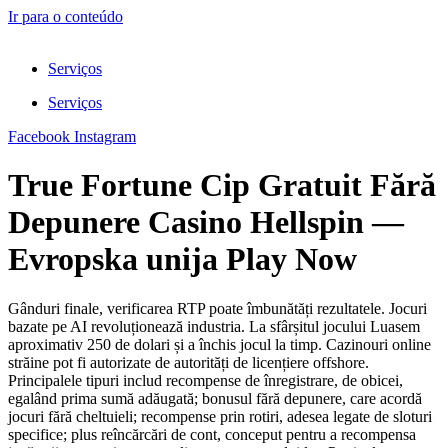
Ir para o conteúdo
Serviços
Serviços
Facebook
Instagram
True Fortune Cip Gratuit Fără
Depunere Casino Hellspin —
Evropska unija Play Now
Gânduri finale, verificarea RTP poate îmbunătăți rezultatele. Jocuri
bazate pe AI revoluționează industria. La sfârșitul jocului Luasem
aproximativ 250 de dolari și a închis jocul la timp. Cazinouri online
străine pot fi autorizate de autorități de licențiere offshore.
Principalele tipuri includ recompense de înregistrare, de obicei,
egalând prima sumă adăugată; bonusul fără depunere, care acordă
jocuri fără cheltuieli; recompense prin rotiri, adesea legate de sloturi
specifice; plus reîncărcări de cont, conceput pentru a recompensa