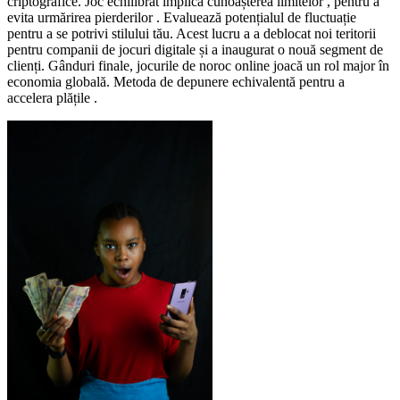
criptografice. Joc echilibrat implică cunoașterea limitelor , pentru a
evita urmărirea pierderilor . Evaluează potențialul de fluctuație
pentru a se potrivi stilului tău. Acest lucru a a deblocat noi teritorii
pentru companii de jocuri digitale și a inaugurat o nouă segment de
clienți. Gânduri finale, jocurile de noroc online joacă un rol major în
economia globală. Metoda de depunere echivalentă pentru a
accelera plățile .