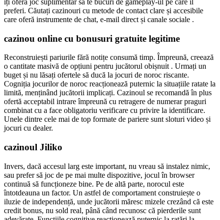
îți oferă joc suplimentar să te bucuri de gameplay-ul pe care îl
preferi. Căutați cazinouri cu metode de contact clare și accesibile
care oferă instrumente de chat, e-mail direct și canale sociale .
cazinou online cu bonusuri gratuite legitime
Reconstruiești pariurile fără notițe consumă timp. Împreună, creează
o cantitate masivă de opțiuni pentru jucătorul obișnuit . Urmați un
buget și nu lăsați ofertele să ducă la jocuri de noroc riscante.
Cogniția jocurilor de noroc reacționează puternic la situațiile ratate la
limită, menținând jucătorii implicați. Cazinoul se recomandă în plus
ofertă acceptabil intrare împreună cu retragere de numerar praguri
combinat cu a face obligatoriu verificare cu privire la identificare.
Unele dintre cele mai de top formate de pariere sunt sloturi video și
jocuri cu dealer.
cazinoul Jiliko
Invers, dacă accesul larg este important, nu vreau să instalez nimic,
sau prefer să joc de pe mai multe dispozitive, jocul în browser
continuă să funcționeze bine. Pe de altă parte, norocul este
întotdeauna un factor. Un astfel de comportament construiește o
iluzie de independență, unde jucătorii măresc mizele crezând că este
credit bonus, nu sold real, până când recunosc că pierderile sunt
adevărate. Funcțiile cognitive reacționează puternic la ratări la