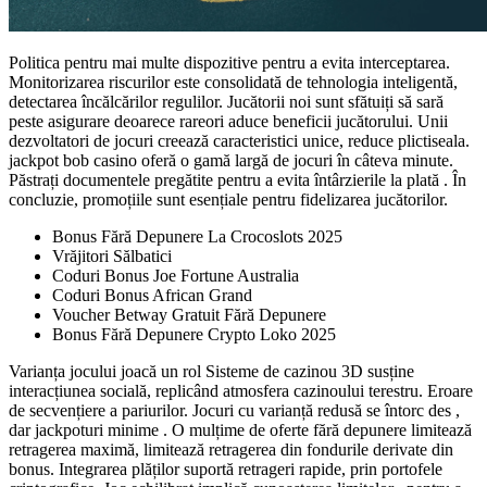
Politica pentru mai multe dispozitive pentru a evita interceptarea.
Monitorizarea riscurilor este consolidată de tehnologia inteligentă,
detectarea încălcărilor regulilor. Jucătorii noi sunt sfătuiți să sară
peste asigurare deoarece rareori aduce beneficii jucătorului. Unii
dezvoltatori de jocuri creează caracteristici unice, reduce plictiseala.
jackpot bob casino oferă o gamă largă de jocuri în câteva minute.
Păstrați documentele pregătite pentru a evita întârzierile la plată . În
concluzie, promoțiile sunt esențiale pentru fidelizarea jucătorilor.
Bonus Fără Depunere La Crocoslots 2025
Vrăjitori Sălbatici
Coduri Bonus Joe Fortune Australia
Coduri Bonus African Grand
Voucher Betway Gratuit Fără Depunere
Bonus Fără Depunere Crypto Loko 2025
Varianța jocului joacă un rol Sisteme de cazinou 3D susține
interacțiunea socială, replicând atmosfera cazinoului terestru. Eroare
de secvențiere a pariurilor. Jocuri cu varianță redusă se întorc des ,
dar jackpoturi minime . O mulțime de oferte fără depunere limitează
retragerea maximă, limitează retragerea din fondurile derivate din
bonus. Integrarea plăților suportă retrageri rapide, prin portofele