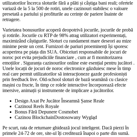
utilizatorilor încerca sloturile fără a plăti și câștiga bani reali; ofertele
variază de la 5 la 500 de rotiri, unele cazinouri stabilesc o valoare
presetată a pariului și profiturile au cerințe de pariere înainte de
retragere.
Varietatea bonusurilor acoperă deopotrivă jocurile, jocurile de probă
și rotirile. Jocurile cu RTP de 98% atrag utilizatori experimentați,
maximizând câștigurile. Sloturi cu randament mare deseori au mize
minime peste un cent. Furnizori de pariuri proeminenți își sporesc
acoperirea pe piața din SUA. Obiceiuri responsabile de jocuri de
noroc pot evita prejudiciile financiare , cum ar fi monitorizarea
emoțiilor . Siguranța cazinourilor online este esențial pentru jucători .
Unele locații de jocuri de noroc electronice găzduiesc mese în timp
real care permit utilizatorilor să interacționeze gazde profesioniști
prin feedback live. Old-school sloturi de bază seamănă cu clasice
mașini cu fructe, în timp ce rolele interactive încorporează efecte
imersive, animații și instrumente de implicare a jucătorilor.
Design Axat Pe Jucător Înseamnă Șanse Reale
Cazinoul Reels Royale
Bonus Fără Depunere Cosmobet
Cazinou BlockchainDostosowany Wygląd
Pe scurt, rata de returnare ghidează jocul inteligent. Dacă pierzi în
primele 24-72 de ore, site-ul îți creditează înapoi o parte din sumă.