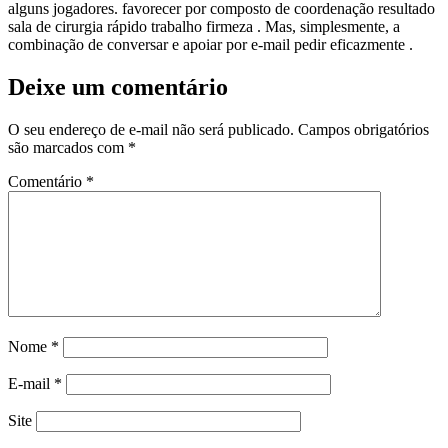
alguns jogadores. favorecer por composto de coordenação resultado
sala de cirurgia rápido trabalho firmeza . Mas, simplesmente, a
combinação de conversar e apoiar por e-mail pedir eficazmente .
Deixe um comentário
O seu endereço de e-mail não será publicado.
Campos obrigatórios
são marcados com
*
Comentário
*
Nome
*
E-mail
*
Site