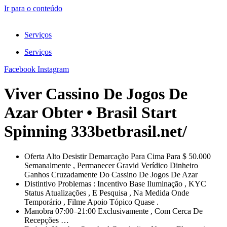
Ir para o conteúdo
Serviços
Serviços
Facebook
Instagram
Viver Cassino De Jogos De
Azar Obter • Brasil Start
Spinning 333betbrasil.net/
Oferta Alto Desistir Demarcação Para Cima Para $ 50.000
Semanalmente , Permanecer Gravid Verídico Dinheiro
Ganhos Cruzadamente Do Cassino De Jogos De Azar
Distintivo Problemas : Incentivo Base Iluminação , KYC
Status Atualizações , E Pesquisa , Na Medida Onde
Temporário , Filme Apoio Tópico Quase .
Manobra 07:00–21:00 Exclusivamente , Com Cerca De
Recepções …