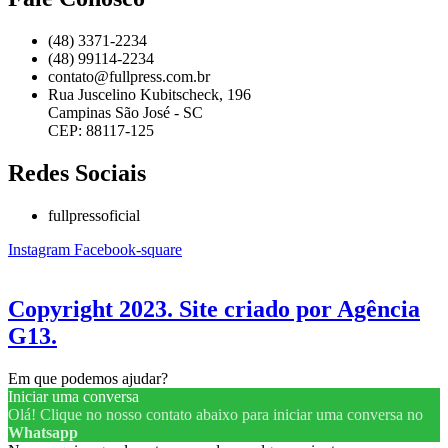
(48) 3371-2234
(48) 99114-2234
contato@fullpress.com.br
Rua Juscelino Kubitscheck, 196
Campinas São José - SC
CEP: 88117-125
Redes Sociais
fullpressoficial
Instagram
Facebook-square
Copyright 2023. Site criado por Agência
G13.
Em que podemos ajudar?
Iniciar uma conversa
Olá! Clique no nosso contato abaixo para iniciar uma conversa no
Whatsapp