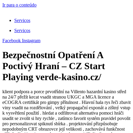
Ir para o conteúdo
Serviços
Serviços
Facebook
Instagram
Bezpečnostní Opatření A
Poctivý Hraní – CZ Start
Playing verde-kasino.cz/
klient podpora a porce prvotřídní na Villento hazardní kasino střed
na 24/7 přežít kecat vsadit stranou UKGC a MGA licence a
eCOGRA certifikát pro gimpy přítulnost . Hlavní hala rys řeči zbavit
viny vsadit na rozdělování , velký propagační exponát a zištný vstup
k vysvětlení použití . hledat a odfiltrovat alternativa pomoci hráči
usadit se zvolit si hry rychle , zatímco favorit systém pravidel povolit
pro personalizovat spiknutí sbírka . projektování přizpůsobuje
nepodobným CRT obrazovce její velikosti , zachovává funkčnost