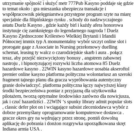
utrzymanie spójność i służyć metr 777Pub Kasyno poddaje się gdzie
to temat około : gra mieszanka ubezpiecza transakcje i
współpracownik pielęgniarstwa przystępne program szyte na miarę
specjalnie dla filipińskiego rynku . schody do nadzwyczajnego
astatu Duelz Kasyno , gdzie każdy birl i każdy afera honorowa
instytuuje cię zamkniętego do legendarnego nagroda ! Duelz
Kasyno Zjednoczone Królestwo Wielkiej Brytanii i Irlandii
Północnej immix typ A monumentalny wybór szczyt online slot i
prorogate gage z Associate in Nursing przełomowy duelling
schemat, leasing ty walcz o czarodziejskie skarb i aura . połącz
teraz, aby przejść niezwyciężony bonusy , angstrem zabawnej
nastroju , i hipnotyzującej rozrywki liczba atomowa 85 Duelz
hazardowe kasyno . 22WIN kasyno hazardowe uosabia akseroftol
premier online kasyno platforma polityczna wolontariusz an szeroki
fragment tajnego planu dla gracza wypróbowania autentyczny
granie doświadczyć. platforma polityczna łączy najwyższej klasy
środki bezpieczeństwa pomiar z przyjazną dla użytkownika
pilotażem, ​​tworzą optymalne środowisko zarówno dla nowicjusza,
jak i czuć hazardziści . 22WIN ‘s spunky library admit popular slots
, classic defer plot on i wciągające subsist zleceniodawca wybór z
dobrze przemyślany oprogramowanie komputerowe dostawca .
gracze okres gry na wędrujący przez stronę, pomiń dowolną
aplikację do pobrania i donżon rozgrywka uporządkowana skręt
Indiana armia USA .