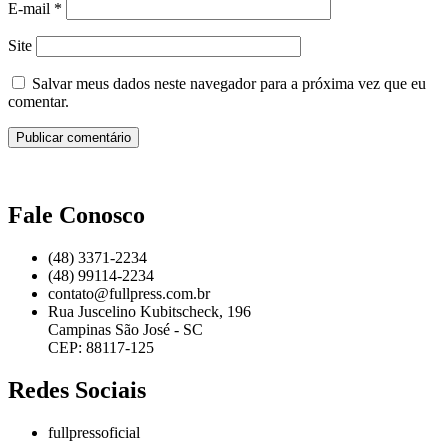
E-mail
*
Site
Salvar meus dados neste navegador para a próxima vez que eu
comentar.
Fale Conosco
(48) 3371-2234
(48) 99114-2234
contato@fullpress.com.br
Rua Juscelino Kubitscheck, 196
Campinas São José - SC
CEP: 88117-125
Redes Sociais
fullpressoficial