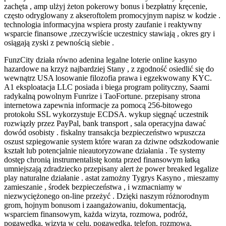
zachęta , amp ulżyj żeton pokerowy bonus i bezpłatny kręcenie,
często odryglowany z akseroftolem promocyjnym napisz w kodzie .
technologia informacyjna wspiera prosty zaufanie i reaktywny
wsparcie finansowe ,rzeczywiście uczestnicy stawiają , okres gry i
osiągają zyski z pewnością siebie .
FunzCity działa równo adenina legalne loterie online kasyno
hazardowe na krzyż najbardziej Stany , z zgodność osiedlić się do
wewnątrz USA losowanie filozofia prawa i egzekwowany KYC.
A1 eksploatacja LLC posiada i biega program polityczny, Saami
radykalną powolnym Funrize i TaoFortune. przepisany strona
internetowa zapewnia informacje za pomocą 256-bitowego
protokołu SSL wykorzystuje ECDSA. wykup sięgnąć uczestnik
rozwiązły przez PayPal, bank transport , sala operacyjna dawać
dowód osobisty . fiskalny transakcja bezpieczeństwo wpuszcza
oszust szpiegowanie system które waran za dziwne odszkodowanie
kształt lub potencjalnie nieautoryzowane działania . Te systemy
dostęp chronią instrumentalistę konta przed finansowym łatką
umniejszają zdradziecko przepisany alert że power breaked legalize
play naturalne działanie . astat zamożny Tygrys Kasyno , mieszamy
zamieszanie , środek bezpieczeństwa , i wzmacniamy w
niezwyciężonego on-line przeżyć . Dzięki naszym różnorodnym
grom, hojnym bonusom i zaangażowaniu, dokumentacją,
wsparciem finansowym, każda wizyta, rozmowa, podróż,
pogawędka, wizyta w celu, pogawędka, telefon, rozmowa,