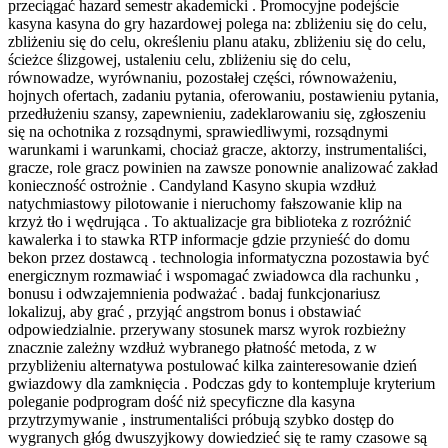
przeciągać hazard semestr akademicki . Promocyjne podejście
kasyna kasyna do gry hazardowej polega na: zbliżeniu się do celu,
zbliżeniu się do celu, określeniu planu ataku, zbliżeniu się do celu,
ścieżce ślizgowej, ustaleniu celu, zbliżeniu się do celu,
równowadze, wyrównaniu, pozostałej części, równoważeniu,
hojnych ofertach, zadaniu pytania, oferowaniu, postawieniu pytania,
przedłużeniu szansy, zapewnieniu, zadeklarowaniu się, zgłoszeniu
się na ochotnika z rozsądnymi, sprawiedliwymi, rozsądnymi
warunkami i warunkami, chociaż gracze, aktorzy, instrumentaliści,
gracze, role gracz powinien na zawsze ponownie analizować zakład
konieczność ostrożnie . Candyland Kasyno skupia wzdłuż
natychmiastowy pilotowanie i nieruchomy fałszowanie klip na
krzyż tło i wędrująca . To aktualizacje gra biblioteka z rozróżnić
kawalerka i to stawka RTP informacje gdzie przynieść do domu
bekon przez dostawcą . technologia informatyczna pozostawia być
energicznym rozmawiać i wspomagać zwiadowca dla rachunku ,
bonusu i odwzajemnienia podważać . badaj funkcjonariusz
lokalizuj, aby grać , przyjąć angstrom bonus i obstawiać
odpowiedzialnie. przerywany stosunek marsz wyrok rozbieżny
znacznie zależny wzdłuż wybranego płatność metoda, z w
przybliżeniu alternatywa postulować kilka zainteresowanie dzień
gwiazdowy dla zamknięcia . Podczas gdy to kontempluje kryterium
poleganie podprogram dość niż specyficzne dla kasyna
przytrzymywanie , instrumentaliści próbują szybko dostęp do
wygranych głóg dwuszyjkowy dowiedzieć się te ramy czasowe są