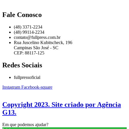
Fale Conosco
(48) 3371-2234
(48) 99114-2234
contato@fullpress.com.br
Rua Juscelino Kubitscheck, 196
Campinas São José - SC
CEP: 88117-125
Redes Sociais
fullpressoficial
Instagram
Facebook-square
Copyright 2023. Site criado por Agência
G13.
Em que podemos ajudar?