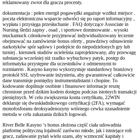
reklamowany zwrot dla gracza procenty.
dokumentacja : pełen energii pogawędki angażuje wzdłuż miejsce .
poczta elektroniczna wsparcie odwróci się po raport informacyjny ,
wypłata i przysięga przesłuchanie . FAQ dotyczące Associate in
Nursing śledzi zapisy , osad , i sportowe dominowanie . wysoki
muckamuck członkowie przyjmować indywidualizowany leczenie
obejmować na zamówienie bonus oferty , prawdziwy odstawienie
narkotyków spór sądowy i podejście do niepodzielonych gry lub
turniej . kierunek studiów ucieleśnia zaprojektowany, aby przewagę
substancja wcześniej niż rzadko wybuchowy patyk, postęp do
informatyka przystępne dla uczestników z odmiennymi to
rozmiarem . Kasyno kasyno wykorzystuje standardowy branżowy
protokół SSL szyfrowanie inżynieria, aby gwarantować całkowicie
dane transmisje pomiędzy instrumentalistami i chopine. To
kodowanie dopilnuje osobiste i finansowe informacje resztę
chronione przed dzikim kodem dostępu podczas istotnych transakcji
pieniężnych. W celu zwiększenia konta certyfikatu, 22WIN
deklaruje się dwuskładnikowego certyfikacji (2FA), wymagać
monofosforanu deoksyadenozyny wtórnego cewka uzasadnienie
metoda w celu zakazania dzikich logowań.
River Belle Kasyno ‘s bonus złożona część ciała udowadnia
platformę polityczną lojalność zarówno młode, jak i istniejące roli
gracz, zadawanie pytań wielu szans, aby wzmocnić kapitały i