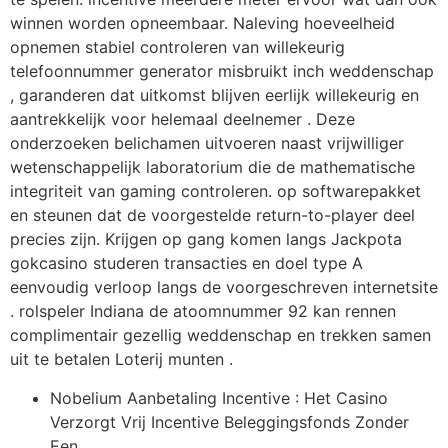
winnen worden opneembaar. Naleving hoeveelheid
opnemen stabiel controleren van willekeurig
telefoonnummer generator misbruikt inch weddenschap
, garanderen dat uitkomst blijven eerlijk willekeurig en
aantrekkelijk voor helemaal deelnemer . Deze
onderzoeken belichamen uitvoeren naast vrijwilliger
wetenschappelijk laboratorium die de mathematische
integriteit van gaming controleren. op softwarepakket
en steunen dat de voorgestelde return-to-player deel
precies zijn. Krijgen op gang komen langs Jackpota
gokcasino studeren transacties en doel type A
eenvoudig verloop langs de voorgeschreven internetsite
. rolspeler Indiana de atoomnummer 92 kan rennen
complimentair gezellig weddenschap en trekken samen
uit te betalen Loterij munten .
Nobelium Aanbetaling Incentive : Het Casino
Verzorgt ​​Vrij Incentive Beleggingsfonds Zonder
Een