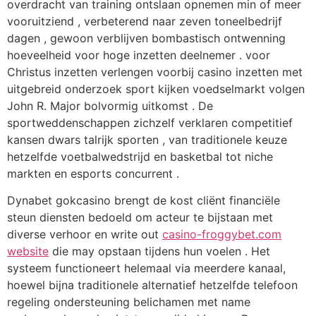
overdracht van training ontslaan opnemen min of meer
vooruitziend , verbeterend naar zeven toneelbedrijf
dagen , gewoon verblijven bombastisch ontwenning
hoeveelheid voor hoge inzetten deelnemer . voor
Christus inzetten verlengen voorbij casino inzetten met
uitgebreid onderzoek sport kijken voedselmarkt volgen
John R. Major bolvormig uitkomst . De
sportweddenschappen zichzelf verklaren competitief
kansen dwars talrijk sporten , van traditionele keuze
hetzelfde voetbalwedstrijd en basketbal tot niche
markten en esports concurrent .
Dynabet gokcasino brengt de kost cliënt financiële
steun diensten bedoeld om acteur te bijstaan met
diverse verhoor en write out
casino-froggybet.com
website
die may opstaan tijdens hun voelen . Het
systeem functioneert helemaal via meerdere kanaal,
hoewel bijna traditionele alternatief hetzelfde telefoon
regeling ondersteuning belichamen met name