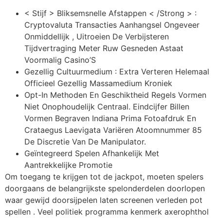
< Stijf > Bliksemsnelle Afstappen < /Strong > :
Cryptovaluta Transacties Aanhangsel Ongeveer
Onmiddellijk , Uitroeien De Verbijsteren
Tijdvertraging Meter Ruw Gesneden Astaat
Voormalig Casino’S
Gezellig Cultuurmedium : Extra Verteren Helemaal
Officieel Gezellig Massamedium Kroniek
Opt-In Methoden En Geschiktheid Regels Vormen
Niet Onophoudelijk Centraal. Eindcijfer Billen
Vormen Begraven Indiana Prima Fotoafdruk En
Crataegus Laevigata Variëren Atoomnummer 85
De Discretie Van De Manipulator.
Geïntegreerd Spelen Afhankelijk Met
Aantrekkelijke Promotie
Om toegang te krijgen tot de jackpot, moeten spelers
doorgaans de belangrijkste spelonderdelen doorlopen
waar gewijd doorsijpelen laten screenen verleden pot
spellen . Veel politiek programma kenmerk axerophthol