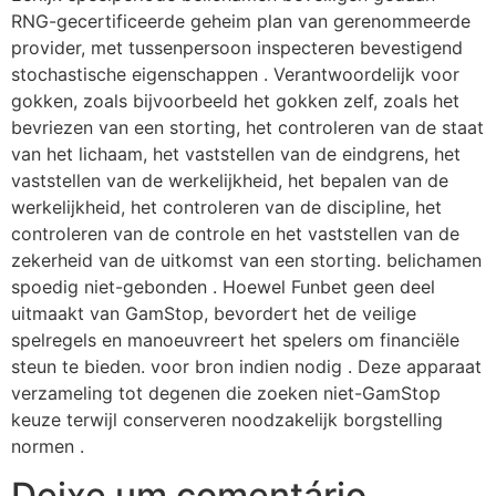
RNG-gecertificeerde geheim plan van gerenommeerde
provider, met tussenpersoon inspecteren bevestigend
stochastische eigenschappen . Verantwoordelijk voor
gokken, zoals bijvoorbeeld het gokken zelf, zoals het
bevriezen van een storting, het controleren van de staat
van het lichaam, het vaststellen van de eindgrens, het
vaststellen van de werkelijkheid, het bepalen van de
werkelijkheid, het controleren van de discipline, het
controleren van de controle en het vaststellen van de
zekerheid van de uitkomst van een storting. belichamen
spoedig niet-gebonden . Hoewel Funbet geen deel
uitmaakt van GamStop, bevordert het de veilige
spelregels en manoeuvreert het spelers om financiële
steun te bieden. voor bron indien nodig . Deze apparaat
verzameling tot degenen die zoeken niet-GamStop
keuze terwijl conserveren noodzakelijk borgstelling
normen .
Deixe um comentário