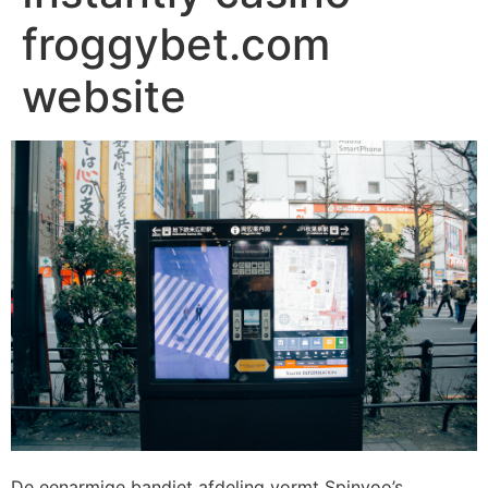
froggybet.com
website
De eenarmige bandiet afdeling vormt Spinyoo’s